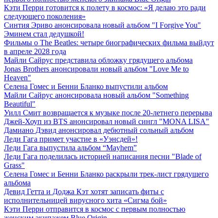
Кэти Перри готовится к полету в космос: «Я делаю это ради
следующего поколения»
Синтия Эриво анонсировала новый альбом "I Forgive You"
Эминем стал дедушкой!
Фильмы о The Beatles: четыре биографических фильма выйдут
в апреле 2028 года
Майли Сайрус представила обложку грядущего альбома
Jonas Brothers анонсировали новый альбом "Love Me to
Heaven"
Селена Гомес и Бенни Бланко выпустили альбом
Майли Сайрус анонсировала новый альбом "Something
Beautiful"
Уилл Смит возвращается к музыке после 20-летнего перерыва
Джей-Хоуп из BTS анонсировал новый сингл "MONA LISA"
Дамиано Дэвид анонсировал дебютный сольный альбом
Леди Гага примет участие в «Уэнсдей»!
Леди Гага выпустила альбом “Mayhem”
Леди Гага поделилась историей написания песни "Blade of
Grass"
Селена Гомес и Бенни Бланко раскрыли трек-лист грядущего
альбома
Девид Гетта и Доджа Кэт хотят записать фиты с
исполнительницей вирусного хита «Сигма бой»
Кэти Перри отправится в космос с первым полностью
женским экипажем Blue Origin