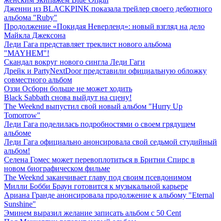
Дженни из BLACKPINK показала трейлер своего дебютного
альбома "Ruby"
Продолжение «Покидая Неверленд»: новый взгляд на дело
Майкла Джексона
Леди Гага представляет треклист нового альбома
"MAYHEM"!
Скандал вокруг нового сингла Леди Гаги
Дрейк и PartyNextDoor представили официальную обложку
совместного альбом
Оззи Осборн больше не может ходить
Black Sabbath снова выйдут на сцену!
The Weeknd выпустил свой новый альбом "Hurry Up
Tomorrow"
Леди Гага поделилась подробностями о своем грядущем
альбоме
Леди Гага официально анонсировала свой седьмой студийный
альбом!
Селена Гомес может перевоплотиться в Бритни Спирс в
новом биографическом фильме
The Weeknd заканчивает главу под своим псевдонимом
Милли Бобби Браун готовится к музыкальной карьере
Ариана Гранде анонсировала продолжение к альбому "Eternal
Sunshine"
Эминем выразил желание записать альбом с 50 Cent