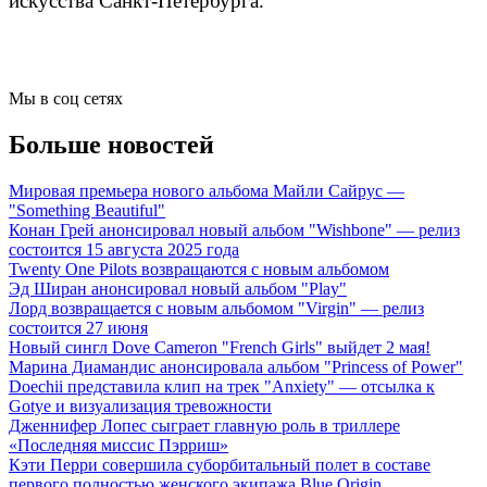
искусства Санкт-Петербурга.
Мы в соц сетях
Больше новостей
Мировая премьера нового альбома Майли Сайрус —
"Something Beautiful"
Конан Грей анонсировал новый альбом "Wishbone" — релиз
состоится 15 августа 2025 года
Twenty One Pilots возвращаются с новым альбомом
Эд Ширан анонсировал новый альбом "Play"
Лорд возвращается с новым альбомом "Virgin" — релиз
состоится 27 июня
Новый сингл Dove Cameron "French Girls" выйдет 2 мая!
Марина Диамандис анонсировала альбом "Princess of Power"
Doechii представила клип на трек "Anxiety" — отсылка к
Gotye и визуализация тревожности
Дженнифер Лопес сыграет главную роль в триллере
«Последняя миссис Пэрриш»
Кэти Перри совершила суборбитальный полет в составе
первого полностью женского экипажа Blue Origin