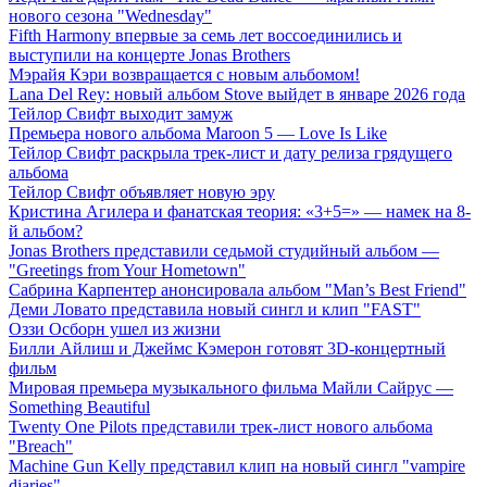
нового сезона "Wednesday"
Fifth Harmony впервые за семь лет воссоединились и
выступили на концерте Jonas Brothers
Мэрайя Кэри возвращается с новым альбомом!
Lana Del Rey: новый альбом Stove выйдет в январе 2026 года
Тейлор Свифт выходит замуж
Премьера нового альбома Maroon 5 — Love Is Like
Тейлор Свифт раскрыла трек-лист и дату релиза грядущего
альбома
Тейлор Свифт объявляет новую эру
Кристина Агилера и фанатская теория: «3+5=» — намек на 8-
й альбом?
Jonas Brothers представили седьмой студийный альбом —
"Greetings from Your Hometown"
Сабрина Карпентер анонсировала альбом "Man’s Best Friend"
Деми Ловато представила новый сингл и клип "FAST"
Оззи Осборн ушел из жизни
Билли Айлиш и Джеймс Кэмерон готовят 3D-концертный
фильм
Мировая премьера музыкального фильма Майли Сайрус —
Something Beautiful
Twenty One Pilots представили трек-лист нового альбома
"Breach"
Machine Gun Kelly представил клип на новый сингл "vampire
diaries"