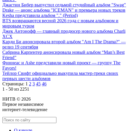
Джастин Бибер выпустил седьмой студийный альбом "Swag"
Drake — анонс альбома "ICEMAN" и премьера новых треков
Kesha представила альбом "." (Period)
BTS возвращаются весной 2026 года с новым альбомом и
мировым туром
Джек Антонофф — главный продюсер нового альбома Charli
XCX
Карди Би анонсировала второй альбом "Am I The Drama?" —
релиз 19 сентября
Сабрина Карпентер анонсировала новый альбом “Man’s Best
Friend”
Финнеас и Ashe представили новый проект — группу The
Favors!
Тейлор Свифт официально выкупила мастер-треки своих
первых шести альбомов
Страницы:
1
2
3
45
46
1 - 50 из 2251
НИТВ © 2026
Первое независимое
интернет-телевидение
О канале