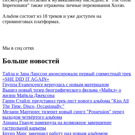
Impersonator" также отражены личные переживания Холзи.
Альбом состоит из 18 треков и уже доступен на
стриминговых платформах.
Мы в соц сетях
Больше новостей
Тайла и Зара Ларссон анонсировали первый совместный трек
«SHE DID IT AGAIN»
Группа Evanescence вернулась с новым материалом
Вышел новый тизер биографического фильма «Майкл» о
жизни Майкла Джексона
Гарри Стайлс представил трек-лист нового альбома "Kiss All
The Time. Disco, Occasionally."
Мелани Мартинес тизерит новый сингл "Possession" перед
выходом четвёртого альбома
Ариана Гранде намекнула на возможное завершение
гастрольной карьеры
Бруно Марс завершил работу над новым альбомом