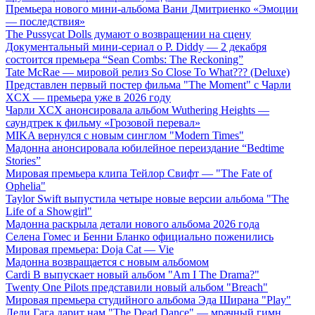
Премьера нового мини-альбома Вани Дмитриенко «Эмоции
— последствия»
The Pussycat Dolls думают о возвращении на сцену
Документальный мини-сериал о P. Diddy — 2 декабря
состоится премьера “Sean Combs: The Reckoning”
Tate McRae — мировой релиз So Close To What??? (Deluxe)
Представлен первый постер фильма "The Moment" с Чарли
XCX — премьера уже в 2026 году
Чарли XCX анонсировала альбом Wuthering Heights —
саундтрек к фильму «Грозовой перевал»
MIKA вернулся с новым синглом "Modern Times"
Мадонна анонсировала юбилейное переиздание “Bedtime
Stories”
Мировая премьера клипа Тейлор Свифт — "The Fate of
Ophelia"
Taylor Swift выпустила четыре новые версии альбома "The
Life of a Showgirl"
Мадонна раскрыла детали нового альбома 2026 года
Селена Гомес и Бенни Бланко официально поженились
Мировая премьера: Doja Cat — Vie
Мадонна возвращается с новым альбомом
Cardi B выпускает новый альбом "Am I The Drama?"
Twenty One Pilots представили новый альбом "Breach"
Мировая премьера студийного альбома Эда Ширана "Play"
Леди Гага дарит нам "The Dead Dance" — мрачный гимн