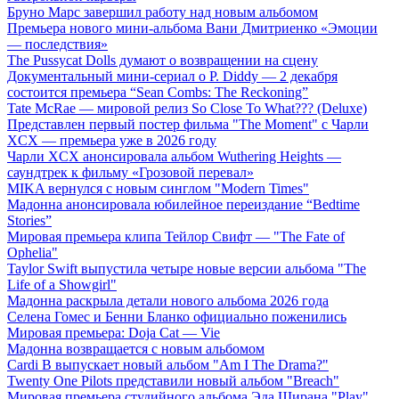
Бруно Марс завершил работу над новым альбомом
Премьера нового мини-альбома Вани Дмитриенко «Эмоции
— последствия»
The Pussycat Dolls думают о возвращении на сцену
Документальный мини-сериал о P. Diddy — 2 декабря
состоится премьера “Sean Combs: The Reckoning”
Tate McRae — мировой релиз So Close To What??? (Deluxe)
Представлен первый постер фильма "The Moment" с Чарли
XCX — премьера уже в 2026 году
Чарли XCX анонсировала альбом Wuthering Heights —
саундтрек к фильму «Грозовой перевал»
MIKA вернулся с новым синглом "Modern Times"
Мадонна анонсировала юбилейное переиздание “Bedtime
Stories”
Мировая премьера клипа Тейлор Свифт — "The Fate of
Ophelia"
Taylor Swift выпустила четыре новые версии альбома "The
Life of a Showgirl"
Мадонна раскрыла детали нового альбома 2026 года
Селена Гомес и Бенни Бланко официально поженились
Мировая премьера: Doja Cat — Vie
Мадонна возвращается с новым альбомом
Cardi B выпускает новый альбом "Am I The Drama?"
Twenty One Pilots представили новый альбом "Breach"
Мировая премьера студийного альбома Эда Ширана "Play"