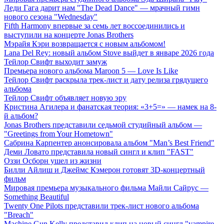
Леди Гага дарит нам "The Dead Dance" — мрачный гимн
нового сезона "Wednesday"
Fifth Harmony впервые за семь лет воссоединились и
выступили на концерте Jonas Brothers
Мэрайя Кэри возвращается с новым альбомом!
Lana Del Rey: новый альбом Stove выйдет в январе 2026 года
Тейлор Свифт выходит замуж
Премьера нового альбома Maroon 5 — Love Is Like
Тейлор Свифт раскрыла трек-лист и дату релиза грядущего
альбома
Тейлор Свифт объявляет новую эру
Кристина Агилера и фанатская теория: «3+5=» — намек на 8-
й альбом?
Jonas Brothers представили седьмой студийный альбом —
"Greetings from Your Hometown"
Сабрина Карпентер анонсировала альбом "Man’s Best Friend"
Деми Ловато представила новый сингл и клип "FAST"
Оззи Осборн ушел из жизни
Билли Айлиш и Джеймс Кэмерон готовят 3D-концертный
фильм
Мировая премьера музыкального фильма Майли Сайрус —
Something Beautiful
Twenty One Pilots представили трек-лист нового альбома
"Breach"
Machine Gun Kelly представил клип на новый сингл "vampire