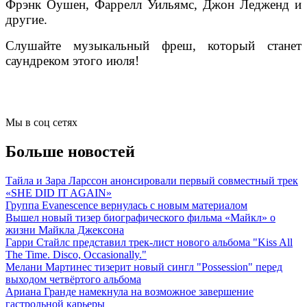
Фрэнк Оушен, Фаррелл Уильямс, Джон Ледженд и
другие.
Слушайте музыкальный фреш, который станет
саундреком этого июля!
Мы в соц сетях
Больше новостей
Тайла и Зара Ларссон анонсировали первый совместный трек
«SHE DID IT AGAIN»
Группа Evanescence вернулась с новым материалом
Вышел новый тизер биографического фильма «Майкл» о
жизни Майкла Джексона
Гарри Стайлс представил трек-лист нового альбома "Kiss All
The Time. Disco, Occasionally."
Мелани Мартинес тизерит новый сингл "Possession" перед
выходом четвёртого альбома
Ариана Гранде намекнула на возможное завершение
гастрольной карьеры