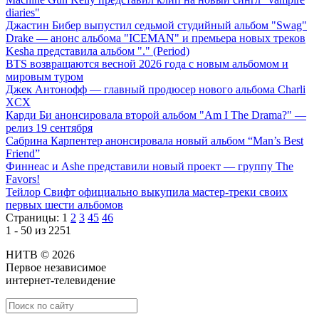
diaries"
Джастин Бибер выпустил седьмой студийный альбом "Swag"
Drake — анонс альбома "ICEMAN" и премьера новых треков
Kesha представила альбом "." (Period)
BTS возвращаются весной 2026 года с новым альбомом и
мировым туром
Джек Антонофф — главный продюсер нового альбома Charli
XCX
Карди Би анонсировала второй альбом "Am I The Drama?" —
релиз 19 сентября
Сабрина Карпентер анонсировала новый альбом “Man’s Best
Friend”
Финнеас и Ashe представили новый проект — группу The
Favors!
Тейлор Свифт официально выкупила мастер-треки своих
первых шести альбомов
Страницы:
1
2
3
45
46
1 - 50 из 2251
НИТВ © 2026
Первое независимое
интернет-телевидение