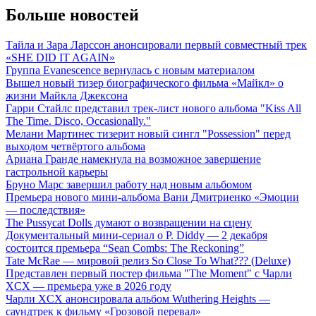
Больше новостей
Тайла и Зара Ларссон анонсировали первый совместный трек
«SHE DID IT AGAIN»
Группа Evanescence вернулась с новым материалом
Вышел новый тизер биографического фильма «Майкл» о
жизни Майкла Джексона
Гарри Стайлс представил трек-лист нового альбома "Kiss All
The Time. Disco, Occasionally."
Мелани Мартинес тизерит новый сингл "Possession" перед
выходом четвёртого альбома
Ариана Гранде намекнула на возможное завершение
гастрольной карьеры
Бруно Марс завершил работу над новым альбомом
Премьера нового мини-альбома Вани Дмитриенко «Эмоции
— последствия»
The Pussycat Dolls думают о возвращении на сцену
Документальный мини-сериал о P. Diddy — 2 декабря
состоится премьера “Sean Combs: The Reckoning”
Tate McRae — мировой релиз So Close To What??? (Deluxe)
Представлен первый постер фильма "The Moment" с Чарли
XCX — премьера уже в 2026 году
Чарли XCX анонсировала альбом Wuthering Heights —
саундтрек к фильму «Грозовой перевал»