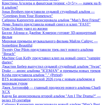
Кристина Агилера и фанатская теория: «3+5=» — намек на 8-
й альбом?
Jonas Brothers представили седьмой студийный альбом —
"Greetings from Your Hometown"
Сабрина Карпентер анонсировала альбом "Man’s Best Friend"
Деми Ловато представила новый сингл и клип "FAST"
Оззи Осборн ушел из жизни
Билли Айлиш и Джеймс Кэмерон готовят 3D-концертный
фильм
Мировая премьера музыкального фильма Майли Сайрус —
Something Beautiful
Twenty One Pilots представили трек-лист нового альбома
"Breach"
Machine Gun Kelly представил клип на новый сингл "vampire
diaries"
Джастин Бибер выпустил седьмой студийный альбом "Swag"
Drake — анонс альбома "ICEMAN" и премьера новых треков
Kesha представила альбом "." (Period)
BTS возвращаются весной 2026 года с новым альбомом и
мировым туром
Джек Антонофф — главный продюсер нового альбома Charli
XCX
Карди Би анонсировала второй альбом "Am I The Drama?" —
релиз 19 сентября
Сабрина Карпентер анонсировала новый альбом “Man’s Best