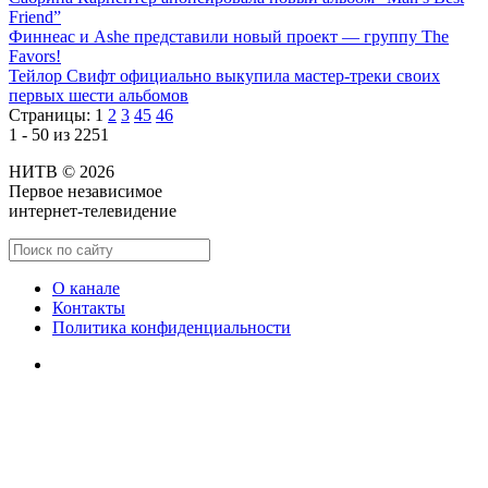
Friend”
Финнеас и Ashe представили новый проект — группу The
Favors!
Тейлор Свифт официально выкупила мастер-треки своих
первых шести альбомов
Страницы:
1
2
3
45
46
1 - 50 из 2251
НИТВ © 2026
Первое независимое
интернет-телевидение
О канале
Контакты
Политика конфиденциальности