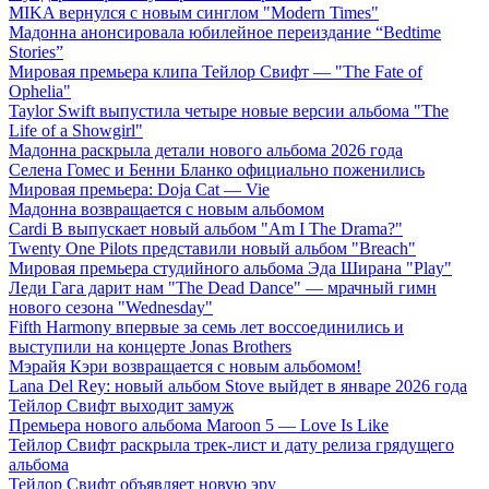
MIKA вернулся с новым синглом "Modern Times"
Мадонна анонсировала юбилейное переиздание “Bedtime
Stories”
Мировая премьера клипа Тейлор Свифт — "The Fate of
Ophelia"
Taylor Swift выпустила четыре новые версии альбома "The
Life of a Showgirl"
Мадонна раскрыла детали нового альбома 2026 года
Селена Гомес и Бенни Бланко официально поженились
Мировая премьера: Doja Cat — Vie
Мадонна возвращается с новым альбомом
Cardi B выпускает новый альбом "Am I The Drama?"
Twenty One Pilots представили новый альбом "Breach"
Мировая премьера студийного альбома Эда Ширана "Play"
Леди Гага дарит нам "The Dead Dance" — мрачный гимн
нового сезона "Wednesday"
Fifth Harmony впервые за семь лет воссоединились и
выступили на концерте Jonas Brothers
Мэрайя Кэри возвращается с новым альбомом!
Lana Del Rey: новый альбом Stove выйдет в январе 2026 года
Тейлор Свифт выходит замуж
Премьера нового альбома Maroon 5 — Love Is Like
Тейлор Свифт раскрыла трек-лист и дату релиза грядущего
альбома
Тейлор Свифт объявляет новую эру