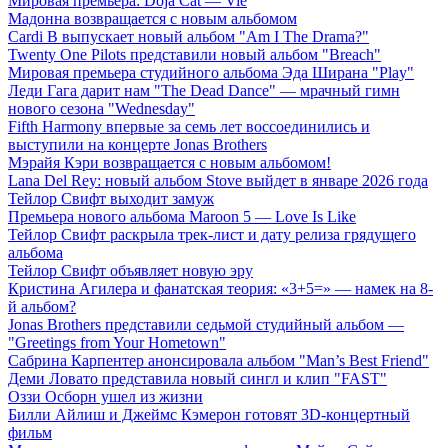
Мировая премьера: Doja Cat — Vie
Мадонна возвращается с новым альбомом
Cardi B выпускает новый альбом "Am I The Drama?"
Twenty One Pilots представили новый альбом "Breach"
Мировая премьера студийного альбома Эда Ширана "Play"
Леди Гага дарит нам "The Dead Dance" — мрачный гимн
нового сезона "Wednesday"
Fifth Harmony впервые за семь лет воссоединились и
выступили на концерте Jonas Brothers
Мэрайя Кэри возвращается с новым альбомом!
Lana Del Rey: новый альбом Stove выйдет в январе 2026 года
Тейлор Свифт выходит замуж
Премьера нового альбома Maroon 5 — Love Is Like
Тейлор Свифт раскрыла трек-лист и дату релиза грядущего
альбома
Тейлор Свифт объявляет новую эру
Кристина Агилера и фанатская теория: «3+5=» — намек на 8-
й альбом?
Jonas Brothers представили седьмой студийный альбом —
"Greetings from Your Hometown"
Сабрина Карпентер анонсировала альбом "Man’s Best Friend"
Деми Ловато представила новый сингл и клип "FAST"
Оззи Осборн ушел из жизни
Билли Айлиш и Джеймс Кэмерон готовят 3D-концертный
фильм