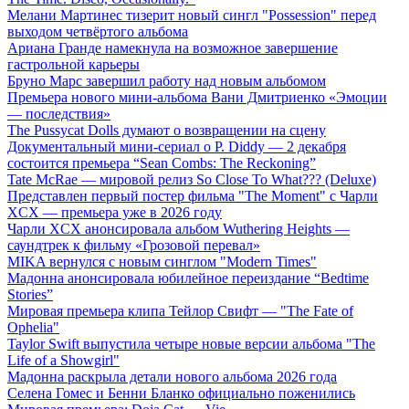
Мелани Мартинес тизерит новый сингл "Possession" перед
выходом четвёртого альбома
Ариана Гранде намекнула на возможное завершение
гастрольной карьеры
Бруно Марс завершил работу над новым альбомом
Премьера нового мини-альбома Вани Дмитриенко «Эмоции
— последствия»
The Pussycat Dolls думают о возвращении на сцену
Документальный мини-сериал о P. Diddy — 2 декабря
состоится премьера “Sean Combs: The Reckoning”
Tate McRae — мировой релиз So Close To What??? (Deluxe)
Представлен первый постер фильма "The Moment" с Чарли
XCX — премьера уже в 2026 году
Чарли XCX анонсировала альбом Wuthering Heights —
саундтрек к фильму «Грозовой перевал»
MIKA вернулся с новым синглом "Modern Times"
Мадонна анонсировала юбилейное переиздание “Bedtime
Stories”
Мировая премьера клипа Тейлор Свифт — "The Fate of
Ophelia"
Taylor Swift выпустила четыре новые версии альбома "The
Life of a Showgirl"
Мадонна раскрыла детали нового альбома 2026 года
Селена Гомес и Бенни Бланко официально поженились