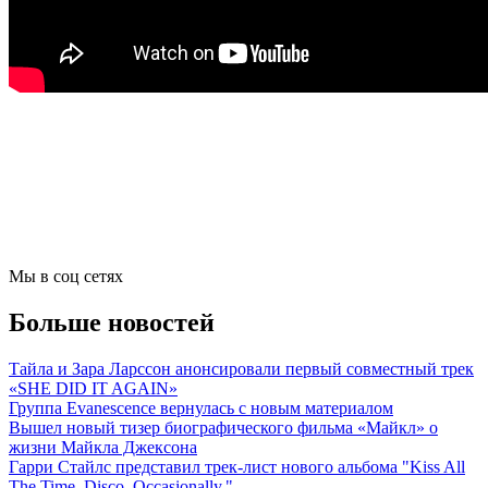
Мы в соц сетях
Больше новостей
Тайла и Зара Ларссон анонсировали первый совместный трек
«SHE DID IT AGAIN»
Группа Evanescence вернулась с новым материалом
Вышел новый тизер биографического фильма «Майкл» о
жизни Майкла Джексона
Гарри Стайлс представил трек-лист нового альбома "Kiss All
The Time. Disco, Occasionally."