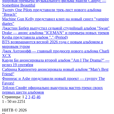
Мировая премьера музыкального фильма Майли Сайрус —
Something Beautiful
Twenty One Pilots представили трек-лист нового альбома
"Breach"
Machine Gun Kelly представил клип на новый сингл "vampire
diaries"
Джастин Бибер выпустил седьмой студийный альбом "Swag"
Drake — анонс альбома "ICEMAN" и премьера новых треков
Kesha представила альбом "." (Period)
BTS возвращаются весной 2026 года с новым альбомом и
мировым туром
Джек Антонофф — главный продюсер нового альбома Charli
XCX
Карди Би анонсировала второй альбом "Am I The Drama?" —
релиз 19 сентября
Сабрина Карпентер анонсировала новый альбом “Man’s Best
Friend”
Финнеас и Ashe представили новый проект — группу The
Favors!
Тейлор Свифт официально выкупила мастер-треки своих
первых шести альбомов
Страницы:
1
2
3
45
46
1 - 50 из 2251
НИТВ © 2026