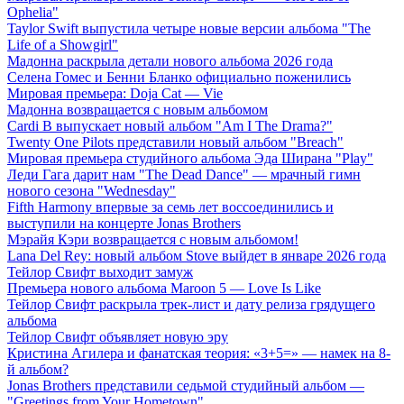
Ophelia"
Taylor Swift выпустила четыре новые версии альбома "The
Life of a Showgirl"
Мадонна раскрыла детали нового альбома 2026 года
Селена Гомес и Бенни Бланко официально поженились
Мировая премьера: Doja Cat — Vie
Мадонна возвращается с новым альбомом
Cardi B выпускает новый альбом "Am I The Drama?"
Twenty One Pilots представили новый альбом "Breach"
Мировая премьера студийного альбома Эда Ширана "Play"
Леди Гага дарит нам "The Dead Dance" — мрачный гимн
нового сезона "Wednesday"
Fifth Harmony впервые за семь лет воссоединились и
выступили на концерте Jonas Brothers
Мэрайя Кэри возвращается с новым альбомом!
Lana Del Rey: новый альбом Stove выйдет в январе 2026 года
Тейлор Свифт выходит замуж
Премьера нового альбома Maroon 5 — Love Is Like
Тейлор Свифт раскрыла трек-лист и дату релиза грядущего
альбома
Тейлор Свифт объявляет новую эру
Кристина Агилера и фанатская теория: «3+5=» — намек на 8-
й альбом?
Jonas Brothers представили седьмой студийный альбом —
"Greetings from Your Hometown"