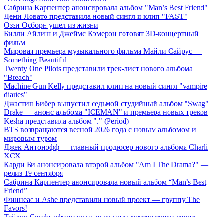
Сабрина Карпентер анонсировала альбом "Man’s Best Friend"
Деми Ловато представила новый сингл и клип "FAST"
Оззи Осборн ушел из жизни
Билли Айлиш и Джеймс Кэмерон готовят 3D-концертный
фильм
Мировая премьера музыкального фильма Майли Сайрус —
Something Beautiful
Twenty One Pilots представили трек-лист нового альбома
"Breach"
Machine Gun Kelly представил клип на новый сингл "vampire
diaries"
Джастин Бибер выпустил седьмой студийный альбом "Swag"
Drake — анонс альбома "ICEMAN" и премьера новых треков
Kesha представила альбом "." (Period)
BTS возвращаются весной 2026 года с новым альбомом и
мировым туром
Джек Антонофф — главный продюсер нового альбома Charli
XCX
Карди Би анонсировала второй альбом "Am I The Drama?" —
релиз 19 сентября
Сабрина Карпентер анонсировала новый альбом “Man’s Best
Friend”
Финнеас и Ashe представили новый проект — группу The
Favors!
Тейлор Свифт официально выкупила мастер-треки своих