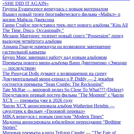
«SHE DID IT AGAIN»
Группа Evanescence вернулась с новым материалом
Вышел новый тизер биографического фильма «Майкл» о
жизни Майкла Джексона
Гарри Стайлс представил трек-лист нового альбома "Kiss All
The Time. Disco, Occasionally."
Мелани Мартинес тизерит новый сингл "Possession" перед
выходом четвёртого альбома
Ариана Гранде намекнула на возможное завершение
гастрольной карьеры
Бруно Марс завершил работу над новым альбомом
Премьера нового мини-альбома Вани Дмитриенко «Эмоции
— последствия»
The Pussycat Dolls думают о возвращении на сцену
Документальный мини-сериал о P. Diddy — 2 декабря
состоится премьера “Sean Combs: The Reckoning”
Tate McRae — мировой релиз So Close To What??? (Deluxe)
Представлен первый постер фильма "The Moment" с Чарли
XCX — премьера уже в 2026 году
Чарли XCX анонсировала альбом Wuthering Heights —
саундтрек к фильму «Грозовой перевал»
MIKA вернулся с новым синглом "Modern Times"
Мадонна анонсировала юбилейное переиздание “Bedtime
Stories”
Мировая премьера клипа Тейлор Свифт — "The Fate of