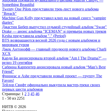
Мировая премьера музыкального фильма Майли Сайрус —
Something Beautiful
Twenty One Pilots представили трек-лист нового альбома
"Breach"
Machine Gun Kelly представил клип на новый сингл "vampire
diaries"
Джастин Бибер выпустил седьмой студийный альбом "Swag"
Drake — анонс альбома "ICEMAN" и премьера новых треков
Kesha представила альбом "." (Period)
BTS возвращаются весной 2026 года с новым альбомом и
мировым туром
Джек Антонофф — главный продюсер нового альбома Charli
XCX
Карди Би анонсировала второй альбом "Am I The Drama?" —
релиз 19 сентября
Сабрина Карпентер анонсировала новый альбом “Man’s Best
Friend”
Финнеас и Ashe представили новый проект — группу The
Favors!
Тейлор Свифт официально выкупила мастер-треки своих
первых шести альбомов
Страницы:
1
2
3
45
46
1 - 50 из 2251
НИТВ © 2026