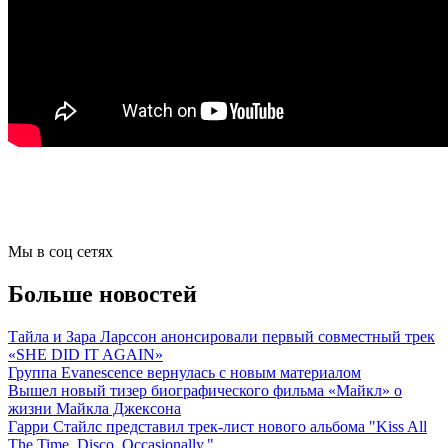
Мы в соц сетях
Больше новостей
Тайла и Зара Ларссон анонсировали первый совместный трек
«SHE DID IT AGAIN»
Группа Evanescence вернулась с новым материалом
Вышел новый тизер биографического фильма «Майкл» о
жизни Майкла Джексона
Гарри Стайлс представил трек-лист нового альбома "Kiss All
The Time. Disco, Occasionally."