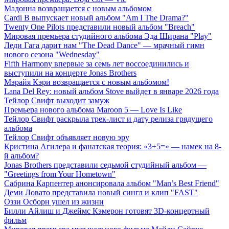
Мадонна возвращается с новым альбомом
Cardi B выпускает новый альбом "Am I The Drama?"
Twenty One Pilots представили новый альбом "Breach"
Мировая премьера студийного альбома Эда Ширана "Play"
Леди Гага дарит нам "The Dead Dance" — мрачный гимн
нового сезона "Wednesday"
Fifth Harmony впервые за семь лет воссоединились и
выступили на концерте Jonas Brothers
Мэрайя Кэри возвращается с новым альбомом!
Lana Del Rey: новый альбом Stove выйдет в январе 2026 года
Тейлор Свифт выходит замуж
Премьера нового альбома Maroon 5 — Love Is Like
Тейлор Свифт раскрыла трек-лист и дату релиза грядущего
альбома
Тейлор Свифт объявляет новую эру
Кристина Агилера и фанатская теория: «3+5=» — намек на 8-
й альбом?
Jonas Brothers представили седьмой студийный альбом —
"Greetings from Your Hometown"
Сабрина Карпентер анонсировала альбом "Man’s Best Friend"
Деми Ловато представила новый сингл и клип "FAST"
Оззи Осборн ушел из жизни
Билли Айлиш и Джеймс Кэмерон готовят 3D-концертный
фильм