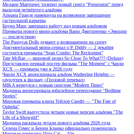
Мелани Мартинес тизерит новый сингл "Possession" перед
выходом четвёртого альбома
Ариана Гранде намекнула на возможное завершение
гастрольной карьеры
Бруно Марс завершил работу над новым альбомом
Премьера нового мини-альбома Вани Дмитриенко «Эмоции
— последствия»
The Pussycat Dolls думают о возвращении на сцену
Документальный мини-сериал о P. Diddy — 2 декабря
состоится премьера “Sean Combs: The Reckoning”
Tate McRae — мировой релиз So Close To What??? (Deluxe)
Представлен первый постер фильма "The Moment" с Чарли
XCX — премьера уже в 2026 году
Чарли XCX анонсировала альбом Wuthering Heights —
саундтрек к фильму «Грозовой перевал»
MIKA вернулся с новым синглом "Modern Times"
Мадонна анонсировала юбилейное переиздание “Bedtime
Stories”
Мировая премьера клипа Тейлор Свифт — "The Fate of
Ophelia"
Taylor Swift выпустила четыре новые версии альбома "The
Life of a Showgirl"
Мадонна раскрыла детали нового альбома 2026 года
Селена Гомес и Бенни Бланко официально поженились
Мировая премьера: Doja Cat — Vie