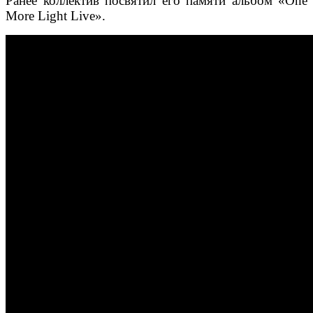
Ранее коллектив посвятил его памяти альбом «One
More Light Live».