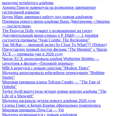
выходом четвёртого альбома
Ариана Гранде намекнула на возможное завершение
гастрольной карьеры
Бруно Марс завершил работу над новым альбомом
Премьера нового мини-альбома Вани Дмитриенко «Эмоции
— последствия»
The Pussycat Dolls думают о возвращении на сцену
Документальный мини-сериал о P. Diddy — 2 декабря
состоится премьера “Sean Combs: The Reckoning”
Tate McRae — мировой релиз So Close To What??? (Deluxe)
Представлен первый постер фильма "The Moment" с Чарли
XCX — премьера уже в 2026 году
Чарли XCX анонсировала альбом Wuthering Heights —
саундтрек к фильму «Грозовой перевал»
MIKA вернулся с новым синглом "Modern Times"
Мадонна анонсировала юбилейное переиздание “Bedtime
Stories”
Мировая премьера клипа Тейлор Свифт — "The Fate of
Ophelia"
Taylor Swift выпустила четыре новые версии альбома "The
Life of a Showgirl"
Мадонна раскрыла детали нового альбома 2026 года
Селена Гомес и Бенни Бланко официально поженились
Мировая премьера: Doja Cat — Vie
Мадонна возвращается с новым альбомом