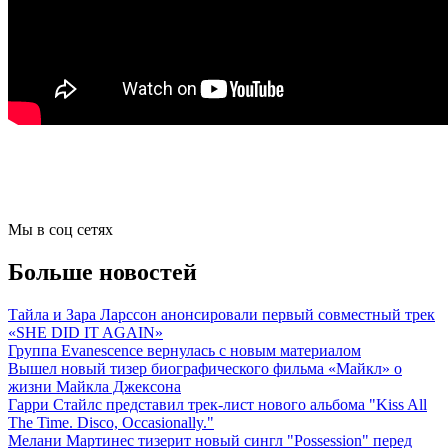
Мы в соц сетях
Больше новостей
Тайла и Зара Ларссон анонсировали первый совместный трек
«SHE DID IT AGAIN»
Группа Evanescence вернулась с новым материалом
Вышел новый тизер биографического фильма «Майкл» о
жизни Майкла Джексона
Гарри Стайлс представил трек-лист нового альбома "Kiss All
The Time. Disco, Occasionally."
Мелани Мартинес тизерит новый сингл "Possession" перед