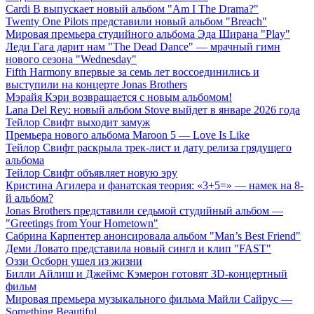
Cardi B выпускает новый альбом "Am I The Drama?"
Twenty One Pilots представили новый альбом "Breach"
Мировая премьера студийного альбома Эда Ширана "Play"
Леди Гага дарит нам "The Dead Dance" — мрачный гимн
нового сезона "Wednesday"
Fifth Harmony впервые за семь лет воссоединились и
выступили на концерте Jonas Brothers
Мэрайя Кэри возвращается с новым альбомом!
Lana Del Rey: новый альбом Stove выйдет в январе 2026 года
Тейлор Свифт выходит замуж
Премьера нового альбома Maroon 5 — Love Is Like
Тейлор Свифт раскрыла трек-лист и дату релиза грядущего
альбома
Тейлор Свифт объявляет новую эру
Кристина Агилера и фанатская теория: «3+5=» — намек на 8-
й альбом?
Jonas Brothers представили седьмой студийный альбом —
"Greetings from Your Hometown"
Сабрина Карпентер анонсировала альбом "Man’s Best Friend"
Деми Ловато представила новый сингл и клип "FAST"
Оззи Осборн ушел из жизни
Билли Айлиш и Джеймс Кэмерон готовят 3D-концертный
фильм
Мировая премьера музыкального фильма Майли Сайрус —
Something Beautiful