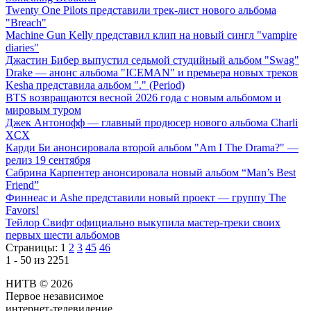
Twenty One Pilots представили трек-лист нового альбома
"Breach"
Machine Gun Kelly представил клип на новый сингл "vampire
diaries"
Джастин Бибер выпустил седьмой студийный альбом "Swag"
Drake — анонс альбома "ICEMAN" и премьера новых треков
Kesha представила альбом "." (Period)
BTS возвращаются весной 2026 года с новым альбомом и
мировым туром
Джек Антонофф — главный продюсер нового альбома Charli
XCX
Карди Би анонсировала второй альбом "Am I The Drama?" —
релиз 19 сентября
Сабрина Карпентер анонсировала новый альбом “Man’s Best
Friend”
Финнеас и Ashe представили новый проект — группу The
Favors!
Тейлор Свифт официально выкупила мастер-треки своих
первых шести альбомов
Страницы:
1
2
3
45
46
1 - 50 из 2251
НИТВ © 2026
Первое независимое
интернет-телевидение