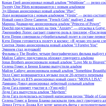
Конан Грей анонсировал новый альбом "Wishbone" — релиз сост
Twenty One Pilots возвращаются с новым альбомом
Эд Ширан анонсировал новый альбом "Play"
Лорд возвращается с новым альбомом "Virgin" — релиз состоит
Новый сингл Dove Cameron "French Girls" выйдет 2 мая!
Марина Диамандис анонсировала альбом "Princess of Power"
Doechii представила клип на трек "Anxiety" — отсылка к Gotye
Дженнифер Лопес сыграет главную роль в триллере «Последн
Кэти Перри совершила суборбитальный полет в составе первог
Кэти Перри готовится к полету в космос: «Я делаю это ради с
Синтия Эриво анонсировала новый альбом "I Forgive You"
Эминем стал дедушкой!
Фильмы о The Beatles: четыре биографических фильма выйдут в
Майли Сайрус представила обложку грядущего альбома
Jonas Brothers анонсировали новый альбом "Love Me to Heaven"
Селена Гомес и Бенни Бланко выпустили альбом
Майли Сайрус анонсировала новый альбом "Something Beautifu
Уилл Смит возвращается к музыке после 20-летнего перерыва
Джей-Хоуп из BTS анонсировал новый сингл "MONA LISA"
Дамиано Дэвид анонсировал дебютный сольный альбом
Леди Гага примет участие в «Уэнсдей»!
Леди Гага выпустила альбом “Mayhem”
Леди Гага поделилась историей написания песни "Blade of Gras
Селена Гомес и Бенни Бланко раскрыли трек-лист грядущего а
Девид Гетта и Доджа Кэт хотят записать фиты с исполнительн