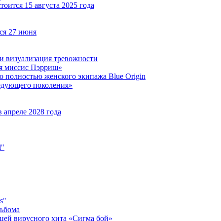
оится 15 августа 2025 года
ся 27 июня
 и визуализация тревожности
яя миссис Пэрриш»
о полностью женского экипажа Blue Origin
ледующего поколения»
 апреле 2028 года
l"
s"
льбома
ицей вирусного хита «Сигма бой»