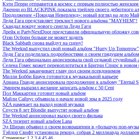
Кэти Перри отправится в космос с первым полностью женским 
Дженни из BLACKPINK показала трейлер своего дебютного ал
Продолжение «Покидая Неверленд»: новый взгляд на дело Ма
Леди Гага представляет треклист нового альбома "MAYHEM"!
Скандал вокруг нового сингла Леди Гаги
Дрейк и PartyNextDoor представили официальную обложку сов
Оззи Осборн больше не может ходить
Black Sabbath снова выйдут на сцену!
The Weeknd выпустил свой новый альбом "Hurry Up Tomorrow"
Леди Гага поделилась подробностями о своем грядущем альбом
Леди Гага официально анонсировала свой седьмой студийный 
Селена Гомес может перевоплотиться в Бритни Спирс в новом
The Weeknd заканчивает главу под своим псевдонимом
Милли Бобби Браун готовится к музыкальной карьере
Ариана Гранде анонсировала продолжение к альбому "Eternal S
Эминем выразил желание записать альбом с 50 Cent
Пол Маккартни готовит новый альбом
Майли Сайрус объявила о начале новой эры в 2025 году
SZA намекает на выход новой музыки
Спустя 8 лет Blondie выпустят новый альбом
The Weeknd анонсировал выход своего фильма
SZA тизерит новый альбом Lana
Эд Ширан объявил о своем возвращении в «большую поп-муз
Тэйлор Свифт установила рекорд, собрав 2 миллиарда долларов
Страницы:
1
2
3
4
45
46