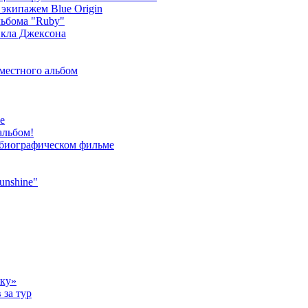
экипажем Blue Origin
ьбома "Ruby"
йкла Джексона
местного альбом
е
альбом!
 биографическом фильме
unshine"
ыку»
 за тур