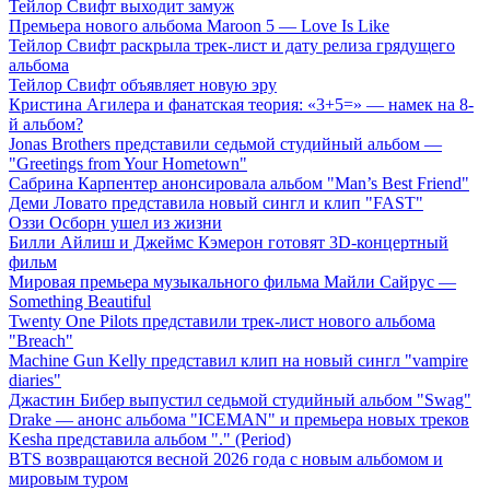
Тейлор Свифт выходит замуж
Премьера нового альбома Maroon 5 — Love Is Like
Тейлор Свифт раскрыла трек-лист и дату релиза грядущего
альбома
Тейлор Свифт объявляет новую эру
Кристина Агилера и фанатская теория: «3+5=» — намек на 8-
й альбом?
Jonas Brothers представили седьмой студийный альбом —
"Greetings from Your Hometown"
Сабрина Карпентер анонсировала альбом "Man’s Best Friend"
Деми Ловато представила новый сингл и клип "FAST"
Оззи Осборн ушел из жизни
Билли Айлиш и Джеймс Кэмерон готовят 3D-концертный
фильм
Мировая премьера музыкального фильма Майли Сайрус —
Something Beautiful
Twenty One Pilots представили трек-лист нового альбома
"Breach"
Machine Gun Kelly представил клип на новый сингл "vampire
diaries"
Джастин Бибер выпустил седьмой студийный альбом "Swag"
Drake — анонс альбома "ICEMAN" и премьера новых треков
Kesha представила альбом "." (Period)
BTS возвращаются весной 2026 года с новым альбомом и
мировым туром