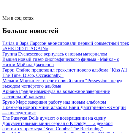
Мы в соц сетях
Больше новостей
Тайла и Зара Ларссон анонсировали первый совместный трек
«SHE DID IT AGAIN»
Группа Evanescence вернулась с новым материалом
Вышел новый тизер биографического фильма «Майкл» о
жизни Майкла Джексона
Гарри Стайлс представил трек-лист нового альбома "Kiss All
The Time. Disco, Occasionally."
Мелани Мартинес тизерит новый сингл "Possession" перед
выходом четвёртого альбома
Ариана Гранде намекнула на возможное завершение
гастрольной карьеры
Бруно Марс завершил работу над новым альбомом
Премьера нового мини-альбома Вани Дмитриенко «Эмоции
— последствия»
The Pussycat Dolls думают о возвращении на сцену
Документальный мини-сериал о P. Diddy — 2 декабря
состоится премьера “Sean Combs: The Reckoning”