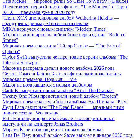
Tate McRae — мировой релиз So Close To What??? (Deluxe)
Представлен первый постер фильма "The Moment" с Чарли
XCX — премьера уже в 2026 году
Чарли XCX анонсировала альбом Wuthering Heights —
саундтрек к фильму «Грозовой перевал»
MIKA вернулся с новым синглом "Modern Times"
Мадонна анонсировала юбилейное переиздание “Bedtime
Stories”
Мировая премьера клипа Тейлор Свифт — "The Fate of
Ophelia"
Taylor Swift выпустила четыре новые версии альбома "The
Life of a Showgirl"
Мадонна раскрыла детали нового альбома 2026 года
Селена Гомес и Бенни Бланко официально поженились
Мировая премьера: Doja Cat — Vie
Мадонна возвращается с новым альбомом
Cardi B выпускает новый альбом "Am I The Drama?"
Twenty One Pilots представили новый альбом "Breach"
Мировая премьера студийного альбома Эда Ширана "Play"
Леди Гага дарит нам "The Dead Dance" — мрачный гимн
нового сезона "Wednesday"
Fifth Harmony впервые за семь лет воссоединились и
выступили на концерте Jonas Brothers
Мэрайя Кэри возвращается с новым альбомом!
Lana Del Rey: новый альбом Stove выйдет в январе 2026 года