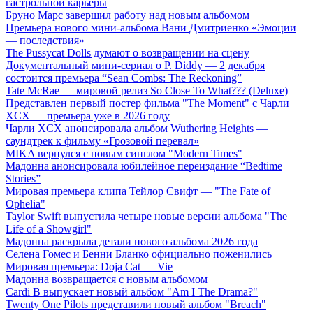
гастрольной карьеры
Бруно Марс завершил работу над новым альбомом
Премьера нового мини-альбома Вани Дмитриенко «Эмоции
— последствия»
The Pussycat Dolls думают о возвращении на сцену
Документальный мини-сериал о P. Diddy — 2 декабря
состоится премьера “Sean Combs: The Reckoning”
Tate McRae — мировой релиз So Close To What??? (Deluxe)
Представлен первый постер фильма "The Moment" с Чарли
XCX — премьера уже в 2026 году
Чарли XCX анонсировала альбом Wuthering Heights —
саундтрек к фильму «Грозовой перевал»
MIKA вернулся с новым синглом "Modern Times"
Мадонна анонсировала юбилейное переиздание “Bedtime
Stories”
Мировая премьера клипа Тейлор Свифт — "The Fate of
Ophelia"
Taylor Swift выпустила четыре новые версии альбома "The
Life of a Showgirl"
Мадонна раскрыла детали нового альбома 2026 года
Селена Гомес и Бенни Бланко официально поженились
Мировая премьера: Doja Cat — Vie
Мадонна возвращается с новым альбомом
Cardi B выпускает новый альбом "Am I The Drama?"
Twenty One Pilots представили новый альбом "Breach"