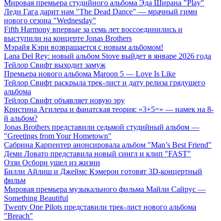
Мировая премьера студийного альбома Эда Ширана "Play"
Леди Гага дарит нам "The Dead Dance" — мрачный гимн
нового сезона "Wednesday"
Fifth Harmony впервые за семь лет воссоединились и
выступили на концерте Jonas Brothers
Мэрайя Кэри возвращается с новым альбомом!
Lana Del Rey: новый альбом Stove выйдет в январе 2026 года
Тейлор Свифт выходит замуж
Премьера нового альбома Maroon 5 — Love Is Like
Тейлор Свифт раскрыла трек-лист и дату релиза грядущего
альбома
Тейлор Свифт объявляет новую эру
Кристина Агилера и фанатская теория: «3+5=» — намек на 8-
й альбом?
Jonas Brothers представили седьмой студийный альбом —
"Greetings from Your Hometown"
Сабрина Карпентер анонсировала альбом "Man’s Best Friend"
Деми Ловато представила новый сингл и клип "FAST"
Оззи Осборн ушел из жизни
Билли Айлиш и Джеймс Кэмерон готовят 3D-концертный
фильм
Мировая премьера музыкального фильма Майли Сайрус —
Something Beautiful
Twenty One Pilots представили трек-лист нового альбома
"Breach"