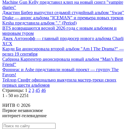
Machine Gun Kelly представил клип на новый сингл "vampire
diaries"
Джастин Бибер выпустил седьмой студийный альбом "Swag"
Drake — анонс альбома "ICEMAN" и премьера новых треков
Kesha представила альбом "." (Period)
BTS возвращаются весной 2026 года с новым альбомом и
мировым туром
Джек Антонофф — главный продюсер нового альбома Charli
XCX
Карди Би анонсировала второй альбом "Am I The Drama?" —
релиз 19 сентября
Сабрина Карпентер анонсировала новый альбом “Man’s Best
Friend”
Финнеас и Ashe представили новый проект — группу The
Favors!
Тейлор Свифт официально выкупила мастер-треки своих
первых шести альбомов
Страницы:
1
2
3
45
46
1 - 50 из 2251
НИТВ © 2026
Первое независимое
интернет-телевидение