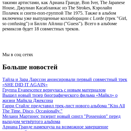
такими артистами, как Ариана Гранде, Bon Iver, The Japanese
House, Джулиан Касабланкас из The Strokes, Кэролайн
Полачек и синти-поп-группой The 1975. Также в альбом
включены уже выпущенные коллаборации с Lorde (трек "Girl,
so confusing") и Билли Айлиш ("Guess"). Всего в альбоме
ремиксов будет 18 совместных треков.
Мы в соц сетях
Больше новостей
Тайла и Зара Ларссон анонсировали первый совместный трек
«SHE DID IT AGAIN»
Группа Evanescence вернулась с новым материалом
Вышел новый тизер биографического фильма «Майкл» о
жизни Майкла Джексона
Гарри Стайлс представил трек-лист нового альбома "Kiss All
The Time. Disco, Occasionally."
Мелани Мартинес тизерит новый сингл "Possession" перед
выходом четвёртого альбома
Ариана Гранде намекнула на возможное завершение