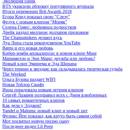
Эволюция Пинк
BTS украсили обложку популярного журнала
Итоги церемонии Brit Awards 2018
Егора Крид показал свою "Слезу"
Федук с новым клипом "Моряк"
Селена Гомес: любимица подростков
Дрейк раздал миллион долларов прохожим
The Chainsmokers делают кусь
Дуа Липа стала рекордсменом YouTube
Børns и его новая любовь
Кибер-зомби-апокалипсис в новом клипе Muse
Маршмелло и Энн Мари: дружба или любовь?
Новый клип Эминема и Эда Ширана
Через тернии к звездам: как складывалась творческая судьба
The Weeknd
Ольга Бузова раздает WIFI
Новая Тейлор Свифт
Инна порадовала новым летним клипом
Сергей Лазарев поздравил всех с Днем влюбленных
10 самых романтичных клипов
Как дела у Элджея?
Yandel и Maluma: новый клип и новый хит
Феликс Йен показал, как круто быть самим собой
Мот посвятил новую песню сыну
Последнее видео Lil Peep