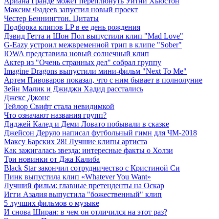
Ариана Гранде может переплюнуть Уитни Хьюстон
Максим Фадеев запустил новый проект
Честер Беннингтон. Цитаты
Подборка клипов LP в ее день рождения
Дэвид Гетта и Шон Пол выпустили клип "Mad Love"
G-Eazy устроил межвременной трип в клипе "Sober"
IOWA представила новый солнечный клип
Актер из "Очень странных дел" собрал группу
Imagine Dragons выпустили мини-фильм "Next To Me"
Артем Пивоваров показал, что с ним бывает в полнолуние
Зейн Малик и Джиджи Хадид расстались
Джекс Джонс
Тейлор Свифт стала невидимкой
Что означают названия групп?
Диджей Калед и Деми Ловато побывали в сказке
Джейсон Деруло написал футбольный гимн для ЧМ-2018
Максу Барских 28! Лучшие клипы артиста
Как зажигалась звезда: интересные факты о Холзи
Три новинки от Джа Калиба
Black Star закончил сотрудничество с Кристиной Си
Пинк выпустила клип «Whatever You Want»
Лучший фильм: главные претенденты на Оскар
Игги Азалия выпустила "божественный" клип
5 лучших фильмов о музыке
И снова Ширан: в чем он отличился на этот раз?