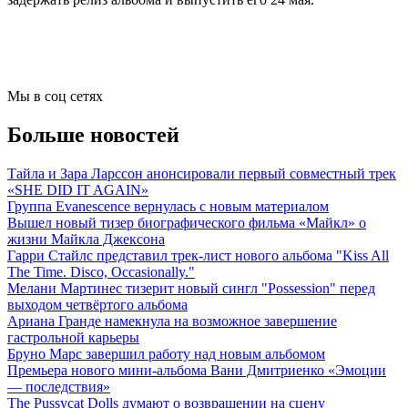
Мы в соц сетях
Больше новостей
Тайла и Зара Ларссон анонсировали первый совместный трек
«SHE DID IT AGAIN»
Группа Evanescence вернулась с новым материалом
Вышел новый тизер биографического фильма «Майкл» о
жизни Майкла Джексона
Гарри Стайлс представил трек-лист нового альбома "Kiss All
The Time. Disco, Occasionally."
Мелани Мартинес тизерит новый сингл "Possession" перед
выходом четвёртого альбома
Ариана Гранде намекнула на возможное завершение
гастрольной карьеры
Бруно Марс завершил работу над новым альбомом
Премьера нового мини-альбома Вани Дмитриенко «Эмоции
— последствия»
The Pussycat Dolls думают о возвращении на сцену