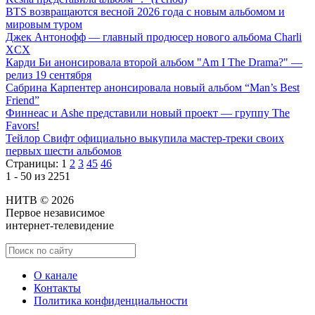
BTS возвращаются весной 2026 года с новым альбомом и
мировым туром
Джек Антонофф — главный продюсер нового альбома Charli
XCX
Карди Би анонсировала второй альбом "Am I The Drama?" —
релиз 19 сентября
Сабрина Карпентер анонсировала новый альбом “Man’s Best
Friend”
Финнеас и Ashe представили новый проект — группу The
Favors!
Тейлор Свифт официально выкупила мастер-треки своих
первых шести альбомов
Страницы:
1
2
3
45
46
1 - 50 из 2251
НИТВ © 2026
Первое независимое
интернет-телевидение
О канале
Контакты
Политика конфиденциальности