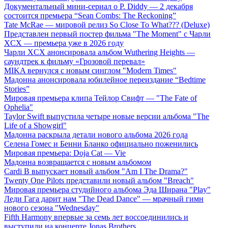
Документальный мини-сериал о P. Diddy — 2 декабря
состоится премьера “Sean Combs: The Reckoning”
Tate McRae — мировой релиз So Close To What??? (Deluxe)
Представлен первый постер фильма "The Moment" с Чарли
XCX — премьера уже в 2026 году
Чарли XCX анонсировала альбом Wuthering Heights —
саундтрек к фильму «Грозовой перевал»
MIKA вернулся с новым синглом "Modern Times"
Мадонна анонсировала юбилейное переиздание “Bedtime
Stories”
Мировая премьера клипа Тейлор Свифт — "The Fate of
Ophelia"
Taylor Swift выпустила четыре новые версии альбома "The
Life of a Showgirl"
Мадонна раскрыла детали нового альбома 2026 года
Селена Гомес и Бенни Бланко официально поженились
Мировая премьера: Doja Cat — Vie
Мадонна возвращается с новым альбомом
Cardi B выпускает новый альбом "Am I The Drama?"
Twenty One Pilots представили новый альбом "Breach"
Мировая премьера студийного альбома Эда Ширана "Play"
Леди Гага дарит нам "The Dead Dance" — мрачный гимн
нового сезона "Wednesday"
Fifth Harmony впервые за семь лет воссоединились и
выступили на концерте Jonas Brothers