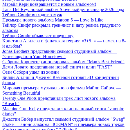
Мэрайя Кэри возвращается с новым альбомом!
Lana Del Rey: новый альбом Stove выйдет в январе 2026 года
Тейлор Свифт выходит замуж
Премьера нового альбома Maroon 5 — Love Is Like
Тейлор Свифт раскрыла трек-лист и дату релиза грядущего
альбома
Тейлор Свифт объявляет новую эру
Кристина Агилера и фанатская теория: «3+5=» — намек на 8-
й альбом?
Jonas Brothers представили седьмой студийный альбом —
"Greetings from Your Hometown"
Сабрина Карпентер анонсировала альбом "Man’s Best Friend"
Деми Ловато представила новый сингл и клип "FAST"
Оззи Осборн ушел из жизни
Билли Айлиш и Джеймс Кэмерон готовят 3D-концертный
фильм
Мировая премьера музыкального фильма Майли Сайрус —
Something Beautiful
Twenty One Pilots представили трек-лист нового альбома
"Breach"
Machine Gun Kelly представил клип на новый сингл "vampire
diaries"
Джастин Бибер выпустил седьмой студийный альбом "Swag"
Drake — анонс альбома "ICEMAN" и премьера новых треков
Kesha представила альбом "." (Period)