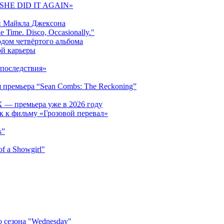
 «SHE DID IT AGAIN»
и Майкла Джексона
 Time. Disco, Occasionally."
одом четвёртого альбома
ой карьеры
последствия»
 премьера “Sean Combs: The Reckoning”
 — премьера уже в 2026 году
к к фильму «Грозовой перевал»
s”
f a Showgirl"
 сезона "Wednesday"