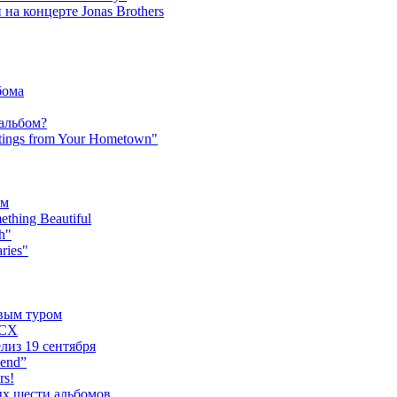
на концерте Jonas Brothers
бома
 альбом?
tings from Your Hometown"
ьм
hing Beautiful
h"
ries"
овым туром
XCX
лиз 19 сентября
iend”
rs!
ых шести альбомов