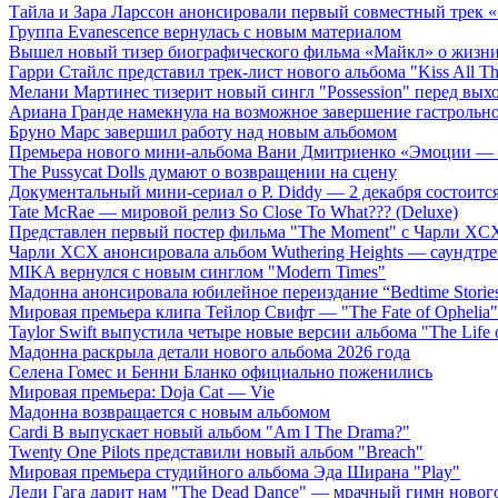
Тайла и Зара Ларссон анонсировали первый совместный трек
Группа Evanescence вернулась с новым материалом
Вышел новый тизер биографического фильма «Майкл» о жизн
Гарри Стайлс представил трек-лист нового альбома "Kiss All The
Мелани Мартинес тизерит новый сингл "Possession" перед вых
Ариана Гранде намекнула на возможное завершение гастрольн
Бруно Марс завершил работу над новым альбомом
Премьера нового мини-альбома Вани Дмитриенко «Эмоции — 
The Pussycat Dolls думают о возвращении на сцену
Документальный мини-сериал о P. Diddy — 2 декабря состоится
Tate McRae — мировой релиз So Close To What??? (Deluxe)
Представлен первый постер фильма "The Moment" с Чарли XCX
Чарли XCX анонсировала альбом Wuthering Heights — саундтре
MIKA вернулся с новым синглом "Modern Times"
Мадонна анонсировала юбилейное переиздание “Bedtime Storie
Мировая премьера клипа Тейлор Свифт — "The Fate of Ophelia"
Taylor Swift выпустила четыре новые версии альбома "The Life o
Мадонна раскрыла детали нового альбома 2026 года
Селена Гомес и Бенни Бланко официально поженились
Мировая премьера: Doja Cat — Vie
Мадонна возвращается с новым альбомом
Cardi B выпускает новый альбом "Am I The Drama?"
Twenty One Pilots представили новый альбом "Breach"
Мировая премьера студийного альбома Эда Ширана "Play"
Леди Гага дарит нам "The Dead Dance" — мрачный гимн нового