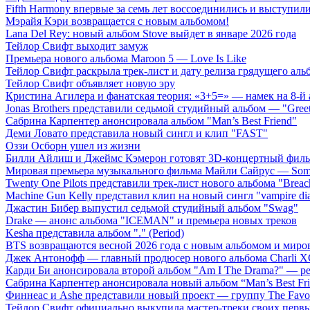
Fifth Harmony впервые за семь лет воссоединились и выступили 
Мэрайя Кэри возвращается с новым альбомом!
Lana Del Rey: новый альбом Stove выйдет в январе 2026 года
Тейлор Свифт выходит замуж
Премьера нового альбома Maroon 5 — Love Is Like
Тейлор Свифт раскрыла трек-лист и дату релиза грядущего аль
Тейлор Свифт объявляет новую эру
Кристина Агилера и фанатская теория: «3+5=» — намек на 8-й
Jonas Brothers представили седьмой студийный альбом — "Gree
Сабрина Карпентер анонсировала альбом "Man’s Best Friend"
Деми Ловато представила новый сингл и клип "FAST"
Оззи Осборн ушел из жизни
Билли Айлиш и Джеймс Кэмерон готовят 3D-концертный фил
Мировая премьера музыкального фильма Майли Сайрус — Somet
Twenty One Pilots представили трек-лист нового альбома "Breac
Machine Gun Kelly представил клип на новый сингл "vampire dia
Джастин Бибер выпустил седьмой студийный альбом "Swag"
Drake — анонс альбома "ICEMAN" и премьера новых треков
Kesha представила альбом "." (Period)
BTS возвращаются весной 2026 года с новым альбомом и мир
Джек Антонофф — главный продюсер нового альбома Charli 
Карди Би анонсировала второй альбом "Am I The Drama?" — ре
Сабрина Карпентер анонсировала новый альбом “Man’s Best Fr
Финнеас и Ashe представили новый проект — группу The Favo
Тейлор Свифт официально выкупила мастер-треки своих перв