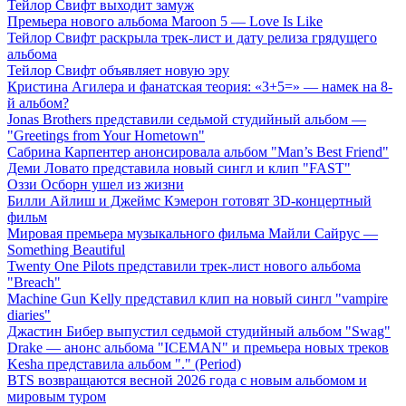
Тейлор Свифт выходит замуж
Премьера нового альбома Maroon 5 — Love Is Like
Тейлор Свифт раскрыла трек-лист и дату релиза грядущего
альбома
Тейлор Свифт объявляет новую эру
Кристина Агилера и фанатская теория: «3+5=» — намек на 8-
й альбом?
Jonas Brothers представили седьмой студийный альбом —
"Greetings from Your Hometown"
Сабрина Карпентер анонсировала альбом "Man’s Best Friend"
Деми Ловато представила новый сингл и клип "FAST"
Оззи Осборн ушел из жизни
Билли Айлиш и Джеймс Кэмерон готовят 3D-концертный
фильм
Мировая премьера музыкального фильма Майли Сайрус —
Something Beautiful
Twenty One Pilots представили трек-лист нового альбома
"Breach"
Machine Gun Kelly представил клип на новый сингл "vampire
diaries"
Джастин Бибер выпустил седьмой студийный альбом "Swag"
Drake — анонс альбома "ICEMAN" и премьера новых треков
Kesha представила альбом "." (Period)
BTS возвращаются весной 2026 года с новым альбомом и
мировым туром