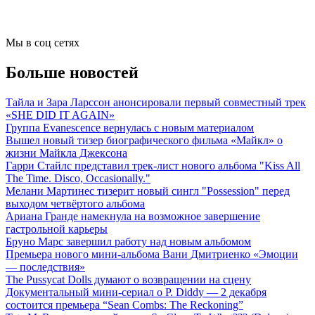
Мы в соц сетях
Больше новостей
Тайла и Зара Ларссон анонсировали первый совместный трек
«SHE DID IT AGAIN»
Группа Evanescence вернулась с новым материалом
Вышел новый тизер биографического фильма «Майкл» о
жизни Майкла Джексона
Гарри Стайлс представил трек-лист нового альбома "Kiss All
The Time. Disco, Occasionally."
Мелани Мартинес тизерит новый сингл "Possession" перед
выходом четвёртого альбома
Ариана Гранде намекнула на возможное завершение
гастрольной карьеры
Бруно Марс завершил работу над новым альбомом
Премьера нового мини-альбома Вани Дмитриенко «Эмоции
— последствия»
The Pussycat Dolls думают о возвращении на сцену
Документальный мини-сериал о P. Diddy — 2 декабря
состоится премьера “Sean Combs: The Reckoning”