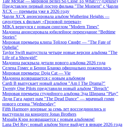
Tate McRae — мировой релиз So Close To What??? (Deluxe)
Представлен первый постер фильма "The Moment" с Чарли
XCX — премьера уже в 2026 году
Чарли XCX анонсировала альбом Wuthering Heights —
саундтрек к фильму «Грозовой перевал»
MIKA вернулся с новым синглом "Modern Times"
Мадонна анонсировала юбилейное переиздание “Bedtime
Stories”
Мировая премьера клипа Тейлор Свифт — "The Fate of
Ophelia"
Taylor Swift выпустила четыре новые версии альбома "The
Life of a Showgirl"
Мадонна раскрыла детали нового альбома 2026 года
Селена Гомес и Бенни Бланко официально поженились
Мировая премьера: Doja Cat — Vie
Мадонна возвращается с новым альбомом
Cardi B выпускает новый альбом "Am I The Drama?"
Twenty One Pilots представили новый альбом "Breach"
Мировая премьера студийного альбома Эда Ширана "Play"
Леди Гага дарит нам "The Dead Dance" — мрачный гимн
нового сезона "Wednesday"
Fifth Harmony впервые за семь лет воссоединились и
выступили на концерте Jonas Brothers
Мэрайя Кэри возвращается с новым альбомом!
Lana Del Rey: новый альбом Stove выйдет в январе 2026 года