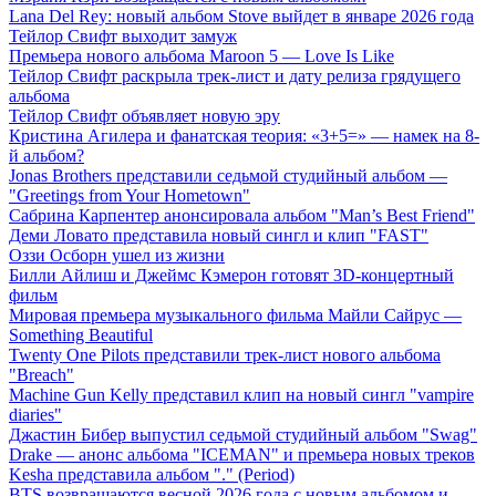
Lana Del Rey: новый альбом Stove выйдет в январе 2026 года
Тейлор Свифт выходит замуж
Премьера нового альбома Maroon 5 — Love Is Like
Тейлор Свифт раскрыла трек-лист и дату релиза грядущего
альбома
Тейлор Свифт объявляет новую эру
Кристина Агилера и фанатская теория: «3+5=» — намек на 8-
й альбом?
Jonas Brothers представили седьмой студийный альбом —
"Greetings from Your Hometown"
Сабрина Карпентер анонсировала альбом "Man’s Best Friend"
Деми Ловато представила новый сингл и клип "FAST"
Оззи Осборн ушел из жизни
Билли Айлиш и Джеймс Кэмерон готовят 3D-концертный
фильм
Мировая премьера музыкального фильма Майли Сайрус —
Something Beautiful
Twenty One Pilots представили трек-лист нового альбома
"Breach"
Machine Gun Kelly представил клип на новый сингл "vampire
diaries"
Джастин Бибер выпустил седьмой студийный альбом "Swag"
Drake — анонс альбома "ICEMAN" и премьера новых треков
Kesha представила альбом "." (Period)
BTS возвращаются весной 2026 года с новым альбомом и