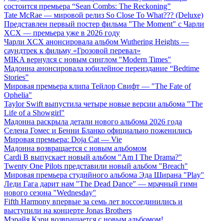
состоится премьера “Sean Combs: The Reckoning”
Tate McRae — мировой релиз So Close To What??? (Deluxe)
Представлен первый постер фильма "The Moment" с Чарли
XCX — премьера уже в 2026 году
Чарли XCX анонсировала альбом Wuthering Heights —
саундтрек к фильму «Грозовой перевал»
MIKA вернулся с новым синглом "Modern Times"
Мадонна анонсировала юбилейное переиздание “Bedtime
Stories”
Мировая премьера клипа Тейлор Свифт — "The Fate of
Ophelia"
Taylor Swift выпустила четыре новые версии альбома "The
Life of a Showgirl"
Мадонна раскрыла детали нового альбома 2026 года
Селена Гомес и Бенни Бланко официально поженились
Мировая премьера: Doja Cat — Vie
Мадонна возвращается с новым альбомом
Cardi B выпускает новый альбом "Am I The Drama?"
Twenty One Pilots представили новый альбом "Breach"
Мировая премьера студийного альбома Эда Ширана "Play"
Леди Гага дарит нам "The Dead Dance" — мрачный гимн
нового сезона "Wednesday"
Fifth Harmony впервые за семь лет воссоединились и
выступили на концерте Jonas Brothers
Мэрайя Кэри возвращается с новым альбомом!