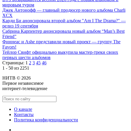
мировым туром
Джек Антонофф — главный продюсер нового альбома Charli
XCX
Карди Би анонсировала второй альбом "Am I The Drama?" —
релиз 19 сентября
Сабрина Карпентер анонсировала новый альбом “Man’s Best
Friend”
Финнеас и Ashe представили новый проект — группу The
Favors!
Тейлор Свифт официально выкупила мастер-треки своих
первых шести альбомов
Страницы:
1
2
3
45
46
1 - 50 из 2251
НИТВ © 2026
Первое независимое
интернет-телевидение
О канале
Контакты
Политика конфиденциальности