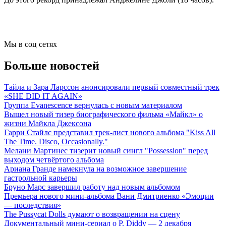
Мы в соц сетях
Больше новостей
Тайла и Зара Ларссон анонсировали первый совместный трек
«SHE DID IT AGAIN»
Группа Evanescence вернулась с новым материалом
Вышел новый тизер биографического фильма «Майкл» о
жизни Майкла Джексона
Гарри Стайлс представил трек-лист нового альбома "Kiss All
The Time. Disco, Occasionally."
Мелани Мартинес тизерит новый сингл "Possession" перед
выходом четвёртого альбома
Ариана Гранде намекнула на возможное завершение
гастрольной карьеры
Бруно Марс завершил работу над новым альбомом
Премьера нового мини-альбома Вани Дмитриенко «Эмоции
— последствия»
The Pussycat Dolls думают о возвращении на сцену
Документальный мини-сериал о P. Diddy — 2 декабря