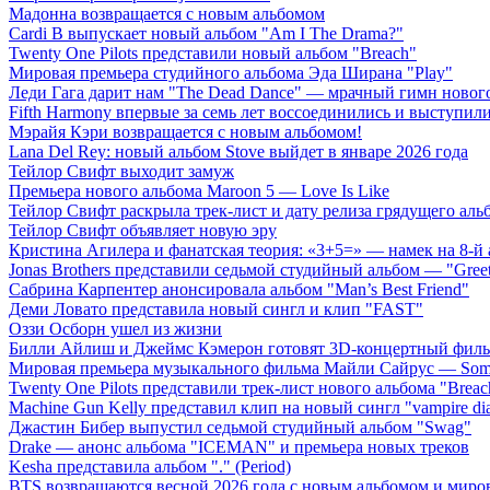
Мадонна возвращается с новым альбомом
Cardi B выпускает новый альбом "Am I The Drama?"
Twenty One Pilots представили новый альбом "Breach"
Мировая премьера студийного альбома Эда Ширана "Play"
Леди Гага дарит нам "The Dead Dance" — мрачный гимн нового
Fifth Harmony впервые за семь лет воссоединились и выступили 
Мэрайя Кэри возвращается с новым альбомом!
Lana Del Rey: новый альбом Stove выйдет в январе 2026 года
Тейлор Свифт выходит замуж
Премьера нового альбома Maroon 5 — Love Is Like
Тейлор Свифт раскрыла трек-лист и дату релиза грядущего аль
Тейлор Свифт объявляет новую эру
Кристина Агилера и фанатская теория: «3+5=» — намек на 8-й
Jonas Brothers представили седьмой студийный альбом — "Gree
Сабрина Карпентер анонсировала альбом "Man’s Best Friend"
Деми Ловато представила новый сингл и клип "FAST"
Оззи Осборн ушел из жизни
Билли Айлиш и Джеймс Кэмерон готовят 3D-концертный фил
Мировая премьера музыкального фильма Майли Сайрус — Somet
Twenty One Pilots представили трек-лист нового альбома "Breac
Machine Gun Kelly представил клип на новый сингл "vampire dia
Джастин Бибер выпустил седьмой студийный альбом "Swag"
Drake — анонс альбома "ICEMAN" и премьера новых треков
Kesha представила альбом "." (Period)
BTS возвращаются весной 2026 года с новым альбомом и мир