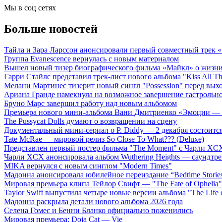
Мы в соц сетях
Больше новостей
Тайла и Зара Ларссон анонсировали первый совместный трек
Группа Evanescence вернулась с новым материалом
Вышел новый тизер биографического фильма «Майкл» о жизн
Гарри Стайлс представил трек-лист нового альбома "Kiss All The
Мелани Мартинес тизерит новый сингл "Possession" перед вых
Ариана Гранде намекнула на возможное завершение гастрольн
Бруно Марс завершил работу над новым альбомом
Премьера нового мини-альбома Вани Дмитриенко «Эмоции — 
The Pussycat Dolls думают о возвращении на сцену
Документальный мини-сериал о P. Diddy — 2 декабря состоится
Tate McRae — мировой релиз So Close To What??? (Deluxe)
Представлен первый постер фильма "The Moment" с Чарли XCX
Чарли XCX анонсировала альбом Wuthering Heights — саундтре
MIKA вернулся с новым синглом "Modern Times"
Мадонна анонсировала юбилейное переиздание “Bedtime Storie
Мировая премьера клипа Тейлор Свифт — "The Fate of Ophelia"
Taylor Swift выпустила четыре новые версии альбома "The Life o
Мадонна раскрыла детали нового альбома 2026 года
Селена Гомес и Бенни Бланко официально поженились
Мировая премьера: Doja Cat — Vie