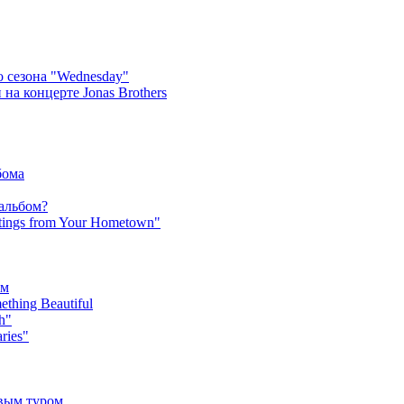
 сезона "Wednesday"
на концерте Jonas Brothers
бома
 альбом?
tings from Your Hometown"
ьм
hing Beautiful
h"
ries"
овым туром