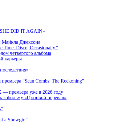
 «SHE DID IT AGAIN»
и Майкла Джексона
 Time. Disco, Occasionally."
одом четвёртого альбома
ой карьеры
последствия»
 премьера “Sean Combs: The Reckoning”
 — премьера уже в 2026 году
к к фильму «Грозовой перевал»
s”
f a Showgirl"