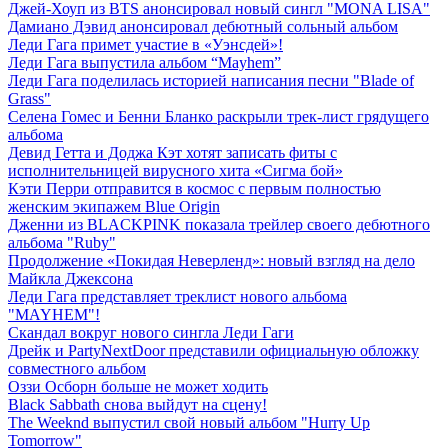
Джей-Хоуп из BTS анонсировал новый сингл "MONA LISA"
Дамиано Дэвид анонсировал дебютный сольный альбом
Леди Гага примет участие в «Уэнсдей»!
Леди Гага выпустила альбом “Mayhem”
Леди Гага поделилась историей написания песни "Blade of
Grass"
Селена Гомес и Бенни Бланко раскрыли трек-лист грядущего
альбома
Девид Гетта и Доджа Кэт хотят записать фиты с
исполнительницей вирусного хита «Сигма бой»
Кэти Перри отправится в космос с первым полностью
женским экипажем Blue Origin
Дженни из BLACKPINK показала трейлер своего дебютного
альбома "Ruby"
Продолжение «Покидая Неверленд»: новый взгляд на дело
Майкла Джексона
Леди Гага представляет треклист нового альбома
"MAYHEM"!
Скандал вокруг нового сингла Леди Гаги
Дрейк и PartyNextDoor представили официальную обложку
совместного альбом
Оззи Осборн больше не может ходить
Black Sabbath снова выйдут на сцену!
The Weeknd выпустил свой новый альбом "Hurry Up
Tomorrow"