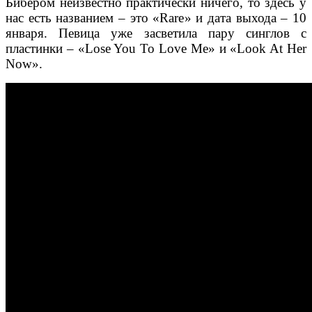
Бибером неизвестно практически ничего, то здесь у
нас есть названием – это «Rare» и дата выхода – 10
января. Певица уже засветила пару синглов с
пластинки – «Lose You To Love Me» и «Look At Her
Now».