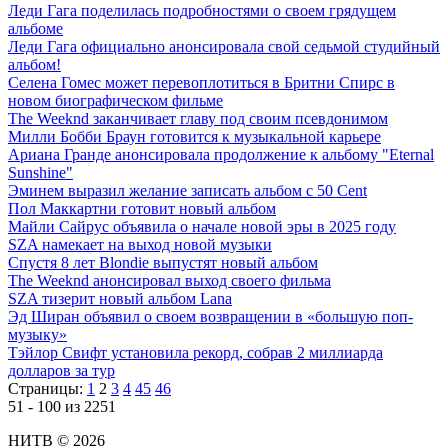
Леди Гага поделилась подробностями о своем грядущем
альбоме
Леди Гага официально анонсировала свой седьмой студийный
альбом!
Селена Гомес может перевоплотиться в Бритни Спирс в
новом биографическом фильме
The Weeknd заканчивает главу под своим псевдонимом
Милли Бобби Браун готовится к музыкальной карьере
Ариана Гранде анонсировала продолжение к альбому "Eternal
Sunshine"
Эминем выразил желание записать альбом с 50 Cent
Пол Маккартни готовит новый альбом
Майли Сайрус объявила о начале новой эры в 2025 году
SZA намекает на выход новой музыки
Спустя 8 лет Blondie выпустят новый альбом
The Weeknd анонсировал выход своего фильма
SZA тизерит новый альбом Lana
Эд Ширан объявил о своем возвращении в «большую поп-
музыку»
Тэйлор Свифт установила рекорд, собрав 2 миллиарда
долларов за тур
Страницы:
1
2
3
4
45
46
51 - 100 из 2251
НИТВ © 2026