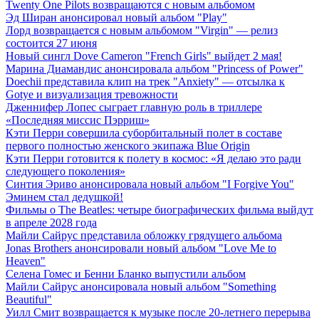
Twenty One Pilots возвращаются с новым альбомом
Эд Ширан анонсировал новый альбом "Play"
Лорд возвращается с новым альбомом "Virgin" — релиз
состоится 27 июня
Новый сингл Dove Cameron "French Girls" выйдет 2 мая!
Марина Диамандис анонсировала альбом "Princess of Power"
Doechii представила клип на трек "Anxiety" — отсылка к
Gotye и визуализация тревожности
Дженнифер Лопес сыграет главную роль в триллере
«Последняя миссис Пэрриш»
Кэти Перри совершила суборбитальный полет в составе
первого полностью женского экипажа Blue Origin
Кэти Перри готовится к полету в космос: «Я делаю это ради
следующего поколения»
Синтия Эриво анонсировала новый альбом "I Forgive You"
Эминем стал дедушкой!
Фильмы о The Beatles: четыре биографических фильма выйдут
в апреле 2028 года
Майли Сайрус представила обложку грядущего альбома
Jonas Brothers анонсировали новый альбом "Love Me to
Heaven"
Селена Гомес и Бенни Бланко выпустили альбом
Майли Сайрус анонсировала новый альбом "Something
Beautiful"
Уилл Смит возвращается к музыке после 20-летнего перерыва