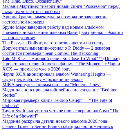
The Time. Disco, Occasionally."
Мелани Мартинес тизерит новый сингл "Possession" перед
выходом четвёртого альбома
Ариана Гранде намекнула на возможное завершение
гастрольной карьеры
Бруно Марс завершил работу над новым альбомом
Премьера нового мини-альбома Вани Дмитриенко «Эмоции
— последствия»
The Pussycat Dolls думают о возвращении на сцену
Документальный мини-сериал о P. Diddy — 2 декабря
состоится премьера “Sean Combs: The Reckoning”
Tate McRae — мировой релиз So Close To What??? (Deluxe)
Представлен первый постер фильма "The Moment" с Чарли
XCX — премьера уже в 2026 году
Чарли XCX анонсировала альбом Wuthering Heights —
саундтрек к фильму «Грозовой перевал»
MIKA вернулся с новым синглом "Modern Times"
Мадонна анонсировала юбилейное переиздание “Bedtime
Stories”
Мировая премьера клипа Тейлор Свифт — "The Fate of
Ophelia"
Taylor Swift выпустила четыре новые версии альбома "The
Life of a Showgirl"
Мадонна раскрыла детали нового альбома 2026 года
Селена Гомес и Бенни Бланко официально поженились