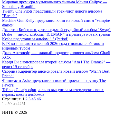
Мировая премьера музыкального фильма Майли Сайрус —
Something Beautiful
Twenty One Pilots представили трек-лист нового альбома
"Breach"
Machine Gun Kelly представил клип на новый сингл "vampire
diaries"
Джастин Бибер выпустил седьмой студийный альбом "Swag"
Drake — анонс альбома "ICEMAN" и премьера новых треков
Kesha представила альбом "." (Period)
BTS возвращаются весной 2026 года с новым альбомом и
мировым туром
Джек Антонофф — главный продюсер нового альбома Charli
XCX
Карди Би анонсировала второй альбом "Am I The Drama?" —
релиз 19 сентября
Сабрина Карпентер анонсировала новый альбом “Man’s Best
Friend”
Финнеас и Ashe представили новый проект — группу The
Favors!
Тейлор Свифт официально выкупила мастер-треки своих
первых шести альбомов
Страницы:
1
2
3
45
46
1 - 50 из 2251
НИТВ © 2026