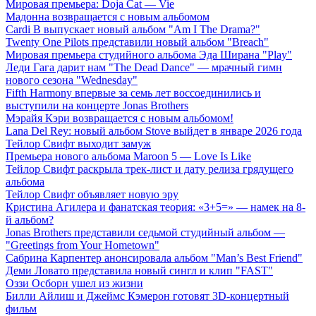
Мировая премьера: Doja Cat — Vie
Мадонна возвращается с новым альбомом
Cardi B выпускает новый альбом "Am I The Drama?"
Twenty One Pilots представили новый альбом "Breach"
Мировая премьера студийного альбома Эда Ширана "Play"
Леди Гага дарит нам "The Dead Dance" — мрачный гимн
нового сезона "Wednesday"
Fifth Harmony впервые за семь лет воссоединились и
выступили на концерте Jonas Brothers
Мэрайя Кэри возвращается с новым альбомом!
Lana Del Rey: новый альбом Stove выйдет в январе 2026 года
Тейлор Свифт выходит замуж
Премьера нового альбома Maroon 5 — Love Is Like
Тейлор Свифт раскрыла трек-лист и дату релиза грядущего
альбома
Тейлор Свифт объявляет новую эру
Кристина Агилера и фанатская теория: «3+5=» — намек на 8-
й альбом?
Jonas Brothers представили седьмой студийный альбом —
"Greetings from Your Hometown"
Сабрина Карпентер анонсировала альбом "Man’s Best Friend"
Деми Ловато представила новый сингл и клип "FAST"
Оззи Осборн ушел из жизни
Билли Айлиш и Джеймс Кэмерон готовят 3D-концертный
фильм