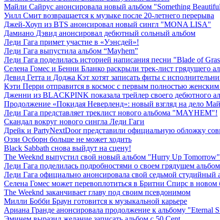
Майли Сайрус анонсировала новый альбом "Something Beautifu
Уилл Смит возвращается к музыке после 20-летнего перерыва
Джей-Хоуп из BTS анонсировал новый сингл "MONA LISA"
Дамиано Дэвид анонсировал дебютный сольный альбом
Леди Гага примет участие в «Уэнсдей»!
Леди Гага выпустила альбом “Mayhem”
Леди Гага поделилась историей написания песни "Blade of Gras
Селена Гомес и Бенни Бланко раскрыли трек-лист грядущего а
Девид Гетта и Доджа Кэт хотят записать фиты с исполнительн
Кэти Перри отправится в космос с первым полностью женским 
Дженни из BLACKPINK показала трейлер своего дебютного ал
Продолжение «Покидая Неверленд»: новый взгляд на дело Ма
Леди Гага представляет треклист нового альбома "MAYHEM"!
Скандал вокруг нового сингла Леди Гаги
Дрейк и PartyNextDoor представили официальную обложку сов
Оззи Осборн больше не может ходить
Black Sabbath снова выйдут на сцену!
The Weeknd выпустил свой новый альбом "Hurry Up Tomorrow"
Леди Гага поделилась подробностями о своем грядущем альбом
Леди Гага официально анонсировала свой седьмой студийный 
Селена Гомес может перевоплотиться в Бритни Спирс в новом
The Weeknd заканчивает главу под своим псевдонимом
Милли Бобби Браун готовится к музыкальной карьере
Ариана Гранде анонсировала продолжение к альбому "Eternal S
Эминем выразил желание записать альбом с 50 Cent