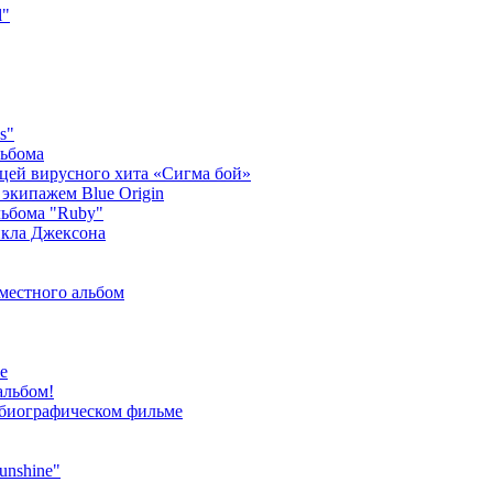
l"
s"
льбома
ицей вирусного хита «Сигма бой»
экипажем Blue Origin
ьбома "Ruby"
йкла Джексона
местного альбом
е
альбом!
 биографическом фильме
unshine"