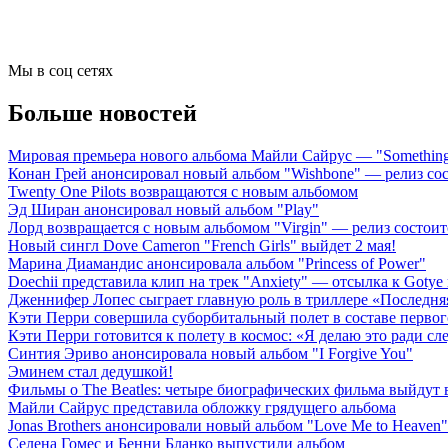
Мы в соц сетях
Больше новостей
Мировая премьера нового альбома Майли Сайрус — "Something 
Конан Грей анонсировал новый альбом "Wishbone" — релиз сост
Twenty One Pilots возвращаются с новым альбомом
Эд Ширан анонсировал новый альбом "Play"
Лорд возвращается с новым альбомом "Virgin" — релиз состоит
Новый сингл Dove Cameron "French Girls" выйдет 2 мая!
Марина Диамандис анонсировала альбом "Princess of Power"
Doechii представила клип на трек "Anxiety" — отсылка к Gotye
Дженнифер Лопес сыграет главную роль в триллере «Последн
Кэти Перри совершила суборбитальный полет в составе первог
Кэти Перри готовится к полету в космос: «Я делаю это ради с
Синтия Эриво анонсировала новый альбом "I Forgive You"
Эминем стал дедушкой!
Фильмы о The Beatles: четыре биографических фильма выйдут в
Майли Сайрус представила обложку грядущего альбома
Jonas Brothers анонсировали новый альбом "Love Me to Heaven"
Селена Гомес и Бенни Бланко выпустили альбом