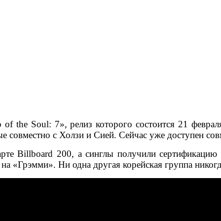
f the Soul: 7», релиз которого состоится 21 феврал
ные совместно с Холзи и Сией. Сейчас уже доступен со
чарте Billboard 200, а синглы получили сертификац
 «Грэмми». Ни одна другая корейская группа никогда