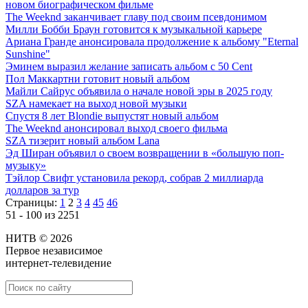
новом биографическом фильме
The Weeknd заканчивает главу под своим псевдонимом
Милли Бобби Браун готовится к музыкальной карьере
Ариана Гранде анонсировала продолжение к альбому "Eternal
Sunshine"
Эминем выразил желание записать альбом с 50 Cent
Пол Маккартни готовит новый альбом
Майли Сайрус объявила о начале новой эры в 2025 году
SZA намекает на выход новой музыки
Спустя 8 лет Blondie выпустят новый альбом
The Weeknd анонсировал выход своего фильма
SZA тизерит новый альбом Lana
Эд Ширан объявил о своем возвращении в «большую поп-
музыку»
Тэйлор Свифт установила рекорд, собрав 2 миллиарда
долларов за тур
Страницы:
1
2
3
4
45
46
51 - 100 из 2251
НИТВ © 2026
Первое независимое
интернет-телевидение