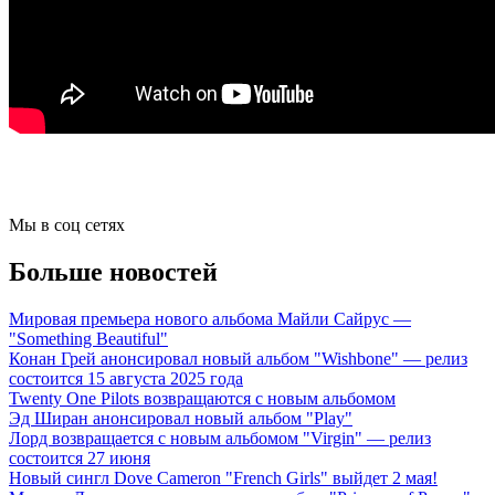
Мы в соц сетях
Больше новостей
Мировая премьера нового альбома Майли Сайрус —
"Something Beautiful"
Конан Грей анонсировал новый альбом "Wishbone" — релиз
состоится 15 августа 2025 года
Twenty One Pilots возвращаются с новым альбомом
Эд Ширан анонсировал новый альбом "Play"
Лорд возвращается с новым альбомом "Virgin" — релиз
состоится 27 июня
Новый сингл Dove Cameron "French Girls" выйдет 2 мая!