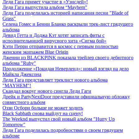
Леди Гага примет участие в «Уэнсдей»!
Леди Гага выпустила альбом “Mayhem”
Леди Гага поделилась историей написания песни "Blade of
Grass"
Селена Гомес и Бенни Бланко раскрыли трек-лист грядущего
альбома
Девид Гетта и Доджа Кэт хотят записать фиты с
исполнительницей вирусного хита «Сигма бой»
Кэти Перри отправится в космос с первым полностью
женским экипажем Blue Origin
Дженни из BLACKPINK показала трейлер своего дебютного
альбома "Ruby"
Продолжение «Покидая Неверленд»: новый взгляд на дело
Майкла Джексона
Леди Гага представляет треклист нового альбома
"MAYHEM"!
Скандал вокруг нового сингла Леди Гаги
Дрейк и PartyNextDoor представили официальную обложку
совместного альбом
Оззи Осборн больше не может ходить
Black Sabbath снова выйдут на сцену!
The Weeknd выпустил свой новый альбом "Hurry Up
Tomorrow"
Леди Гага поделилась подробностями о своем грядущем
альбоме