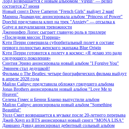
Лорд возвращается с новым альбомом "Virgin" — релиз
состоится 27 июня
Новый сингл Dove Cameron "French Girls" выйдет 2 мая!
Марина Диамандис анонсировала альбом "Princess of Power"
Doechii представила клип на трек "Anxiety" — отсылка к
Gotye и визуализация тревожности
Дженнифер Лопес сыграет главную роль в триллере
«Последняя миссис Пэрриш»
Кэти Перри совершила суборбитальный полет в составе
первого полностью женского экипажа Blue Origin
Кэти Перри готовится к полету в космос: «Я делаю это ради
следующего поколения»
Синтия Эриво анонсировала новый альбом "I Forgive You"
Эминем стал дедушкой!
Фильмы о The Beatles: четыре биографических фильма выйдут
в апреле 2028 года
Майли Сайрус представила обложку грядущего альбома
Jonas Brothers анонсировали новый альбом "Love Me to
Heaven"
Селена Гомес и Бенни Бланко выпустили альбом
Майли Сайрус анонсировала новый альбом "Something
Beautiful"
Уилл Смит возвращается к музыке после 20-летнего перерыва
Джей-Хоуп из BTS анонсировал новый сингл "MONA LISA"
Дамиано Дэвид анонсировал дебютный сольный альбом