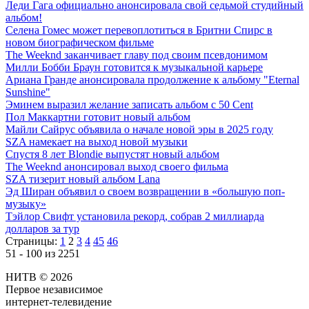
Леди Гага официально анонсировала свой седьмой студийный
альбом!
Селена Гомес может перевоплотиться в Бритни Спирс в
новом биографическом фильме
The Weeknd заканчивает главу под своим псевдонимом
Милли Бобби Браун готовится к музыкальной карьере
Ариана Гранде анонсировала продолжение к альбому "Eternal
Sunshine"
Эминем выразил желание записать альбом с 50 Cent
Пол Маккартни готовит новый альбом
Майли Сайрус объявила о начале новой эры в 2025 году
SZA намекает на выход новой музыки
Спустя 8 лет Blondie выпустят новый альбом
The Weeknd анонсировал выход своего фильма
SZA тизерит новый альбом Lana
Эд Ширан объявил о своем возвращении в «большую поп-
музыку»
Тэйлор Свифт установила рекорд, собрав 2 миллиарда
долларов за тур
Страницы:
1
2
3
4
45
46
51 - 100 из 2251
НИТВ © 2026
Первое независимое
интернет-телевидение