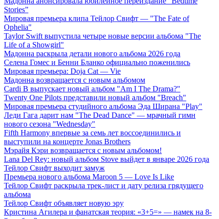
Мадонна анонсировала юбилейное переиздание “Bedtime
Stories”
Мировая премьера клипа Тейлор Свифт — "The Fate of
Ophelia"
Taylor Swift выпустила четыре новые версии альбома "The
Life of a Showgirl"
Мадонна раскрыла детали нового альбома 2026 года
Селена Гомес и Бенни Бланко официально поженились
Мировая премьера: Doja Cat — Vie
Мадонна возвращается с новым альбомом
Cardi B выпускает новый альбом "Am I The Drama?"
Twenty One Pilots представили новый альбом "Breach"
Мировая премьера студийного альбома Эда Ширана "Play"
Леди Гага дарит нам "The Dead Dance" — мрачный гимн
нового сезона "Wednesday"
Fifth Harmony впервые за семь лет воссоединились и
выступили на концерте Jonas Brothers
Мэрайя Кэри возвращается с новым альбомом!
Lana Del Rey: новый альбом Stove выйдет в январе 2026 года
Тейлор Свифт выходит замуж
Премьера нового альбома Maroon 5 — Love Is Like
Тейлор Свифт раскрыла трек-лист и дату релиза грядущего
альбома
Тейлор Свифт объявляет новую эру
Кристина Агилера и фанатская теория: «3+5=» — намек на 8-