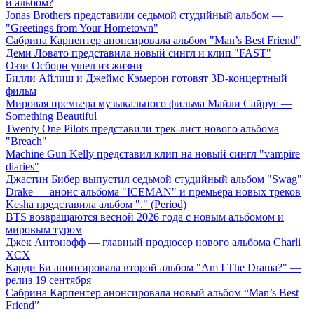
й альбом?
Jonas Brothers представили седьмой студийный альбом —
"Greetings from Your Hometown"
Сабрина Карпентер анонсировала альбом "Man’s Best Friend"
Деми Ловато представила новый сингл и клип "FAST"
Оззи Осборн ушел из жизни
Билли Айлиш и Джеймс Кэмерон готовят 3D-концертный
фильм
Мировая премьера музыкального фильма Майли Сайрус —
Something Beautiful
Twenty One Pilots представили трек-лист нового альбома
"Breach"
Machine Gun Kelly представил клип на новый сингл "vampire
diaries"
Джастин Бибер выпустил седьмой студийный альбом "Swag"
Drake — анонс альбома "ICEMAN" и премьера новых треков
Kesha представила альбом "." (Period)
BTS возвращаются весной 2026 года с новым альбомом и
мировым туром
Джек Антонофф — главный продюсер нового альбома Charli
XCX
Карди Би анонсировала второй альбом "Am I The Drama?" —
релиз 19 сентября
Сабрина Карпентер анонсировала новый альбом “Man’s Best
Friend”