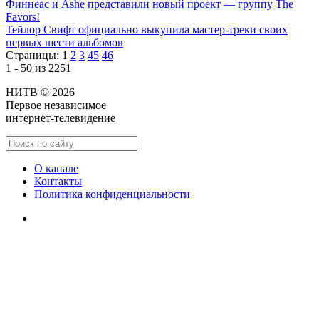
Финнеас и Ashe представили новый проект — группу The
Favors!
Тейлор Свифт официально выкупила мастер-треки своих
первых шести альбомов
Страницы:
1
2
3
45
46
1 - 50 из 2251
НИТВ © 2026
Первое независимое
интернет-телевидение
О канале
Контакты
Политика конфиденциальности