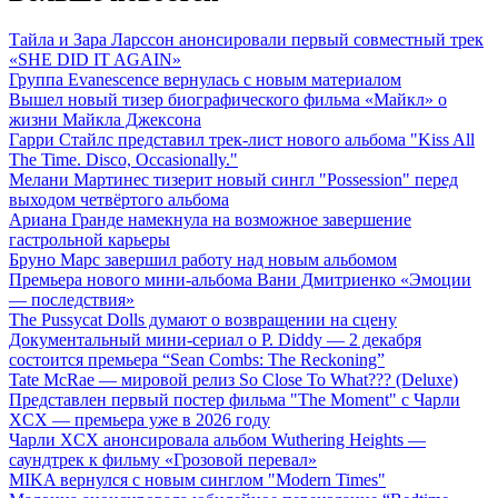
Тайла и Зара Ларссон анонсировали первый совместный трек
«SHE DID IT AGAIN»
Группа Evanescence вернулась с новым материалом
Вышел новый тизер биографического фильма «Майкл» о
жизни Майкла Джексона
Гарри Стайлс представил трек-лист нового альбома "Kiss All
The Time. Disco, Occasionally."
Мелани Мартинес тизерит новый сингл "Possession" перед
выходом четвёртого альбома
Ариана Гранде намекнула на возможное завершение
гастрольной карьеры
Бруно Марс завершил работу над новым альбомом
Премьера нового мини-альбома Вани Дмитриенко «Эмоции
— последствия»
The Pussycat Dolls думают о возвращении на сцену
Документальный мини-сериал о P. Diddy — 2 декабря
состоится премьера “Sean Combs: The Reckoning”
Tate McRae — мировой релиз So Close To What??? (Deluxe)
Представлен первый постер фильма "The Moment" с Чарли
XCX — премьера уже в 2026 году
Чарли XCX анонсировала альбом Wuthering Heights —
саундтрек к фильму «Грозовой перевал»
MIKA вернулся с новым синглом "Modern Times"