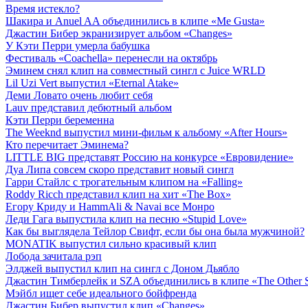
Время истекло?
Шакира и Anuel AA объединились в клипе «Me Gusta»
Джастин Бибер экранизирует альбом «Changes»
У Кэти Перри умерла бабушка
Фестиваль «Coachella» перенесли на октябрь
Эминем снял клип на совместный сингл с Juice WRLD
Lil Uzi Vert выпустил «Eternal Atake»
Деми Ловато очень любит себя
Lauv представил дебютный альбом
Кэти Перри беременна
The Weeknd выпустил мини-фильм к альбому «After Hours»
Кто перечитает Эминема?
LITTLE BIG представят Россию на конкурсе «Евровидение»
Дуа Липа совсем скоро представит новый сингл
Гарри Стайлс с трогательным клипом на «Falling»
Roddy Ricch представил клип на хит «The Box»
Егору Криду и HammAli & Navai все Монро
Леди Гага выпустила клип на песню «Stupid Love»
Как бы выглядела Тейлор Свифт, если бы она была мужчиной?
MONATIK выпустил сильно красивый клип
Лобода зачитала рэп
Элджей выпустил клип на сингл с Доном Дьябло
Джастин Тимберлейк и SZA объединились в клипе «The Other 
Мэйбл ищет себе идеального бойфренда
Джастин Бибер выпустил клип «Changes»