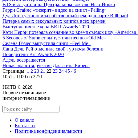
BTS выступили на Центральном вокзале Нью-Йорка
Гарри Стайлс «тизерит» видео на сингл «Falling»
Дуа Липа установила собственный рекорд в чарте Billboard
Пятерка самых сексуальных клипов всех времен
Выступления звезд на BRIT Awards 2020
Кэти Перри потеряла сознание во время съемок шоу «American 
5 Seconds of Summer выпустили песню «Old Me»
Селена Гомес выпустила сингл «Feel Me»
Лана Дель Рей отменила свой тур из-за болезни
Победители Brit Awards 2020
Адель возвращается
Новая эра в творчестве Джастина Бибера
Страницы:
1
2
20
21
22
23
24
45
46
1051 - 1100 из 2251
НИТВ © 2026
Первое независимое
интернет-телевидение
О канале
Контакты
Политика конфиденциальности