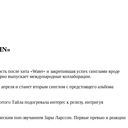
IN»
ть после хита «Water» и закрепившая успех синглами вроде
лярно выпускает международные коллаборации.
апреля и станет вторым синглом с предстоящего альбома
того Тайла подогревала интерес к релизу, интригуя
ческим поп-звучанием Зары Ларссон. Первые превью и реакции