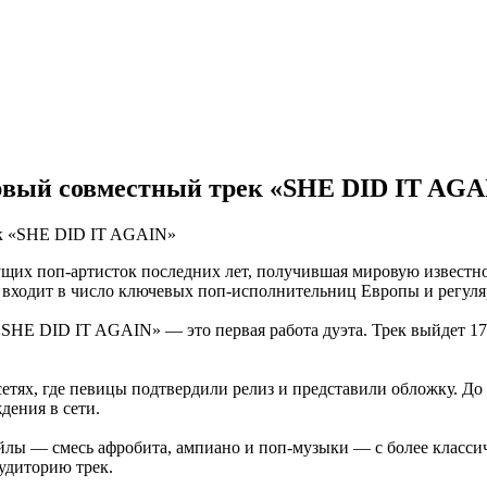
ервый совместный трек «SHE DID IT AGA
их поп-артисток последних лет, получившая мировую известнос
вно входит в число ключевых поп-исполнительниц Европы и регу
SHE DID IT AGAIN» — это первая работа дуэта. Трек выйдет 17 
ях, где певицы подтвердили релиз и представили обложку. До э
дения в сети.
йлы — смесь афробита, ампиано и поп-музыки — с более класси
удиторию трек.