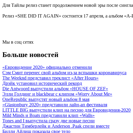
Для Тайлы релиз станет продолжением новой эры после сингла
Релиз «SHE DID IT AGAIN» состоится 17 апреля, а альбом «A-P
Мы в соц сетях
Больше новостей
«Евровидение 2020» официально отменили
Сэм Смит перенес свой альбом из-за вспышки коронавируса
The Weeknd представил треклист «After Hours»
Дрэйк установил исторический рекорд
Die Antwoord выпустили альбом «HOUSE OF ZEF»
Элли Голдинг и blackbear с клипом «Worry About Me»
OneRepublic выпустят новый альбом 8 мая
«Glastonbury 2020» представили лайн-ап фестиваля
LITTLE BIG выпустили клип на песню для Евровидения-2020
Mild Minds и Boats представили клип «Walls»
Tones and I выпустила сразу две новые песни
Джастин Тимберлейк и Anderson .Paak спели вместе
Билли Айлиш показала свое тело