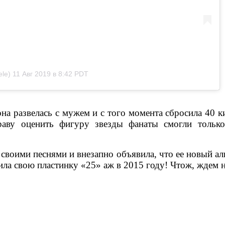
le)
11 Авг 2019 в 8:42 PDT
 она развелась с мужем и с того момента сбросила 40
раву оценить фигуру звезды фанаты смогли только
 своими песнями и внезапно объявила, что ее новый а
тила свою пластинку «25» аж в 2015 году! Чтож, ждем