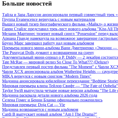
Больше новостей
Тайла и Зара Ларссон анонсировали первый совместный трек
Группа Evanescence вернулась с новым материалом
Вышел новый тизер биографического фильма «Майкл» о жизн
Гарри Стайлс представил трек-лист нового альбома "Kiss All The
Мелани Мартинес тизерит новый сингл "Possession" перед вых
Ариана Гранде намекнула на возможное завершение гастрольн
Бруно Марс завершил работу над новым альбомом
Премьера нового мини-альбома Вани Дмитриенко «Эмоции — 
The Pussycat Dolls думают о возвращении на сцену
Документальный мини-сериал о P. Diddy — 2 декабря состоится
Tate McRae — мировой релиз So Close To What??? (Deluxe)
Представлен первый постер фильма "The Moment" с Чарли XCX
Чарли XCX анонсировала альбом Wuthering Heights — саундтре
MIKA вернулся с новым синглом "Modern Times"
Мадонна анонсировала юбилейное переиздание “Bedtime Storie
Мировая премьера клипа Тейлор Свифт — "The Fate of Ophelia"
Taylor Swift выпустила четыре новые версии альбома "The Life o
Мадонна раскрыла детали нового альбома 2026 года
Селена Гомес и Бенни Бланко официально поженились
Мировая премьера: Doja Cat — Vie
Мадонна возвращается с новым альбомом
Cardi B выпускает новый альбом "Am I The Drama?"