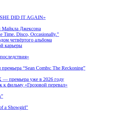
 «SHE DID IT AGAIN»
и Майкла Джексона
 Time. Disco, Occasionally."
одом четвёртого альбома
ой карьеры
последствия»
 премьера “Sean Combs: The Reckoning”
 — премьера уже в 2026 году
к к фильму «Грозовой перевал»
s”
f a Showgirl"