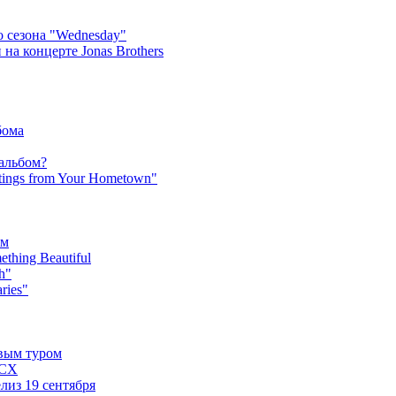
 сезона "Wednesday"
на концерте Jonas Brothers
бома
 альбом?
tings from Your Hometown"
ьм
hing Beautiful
h"
ries"
овым туром
XCX
лиз 19 сентября