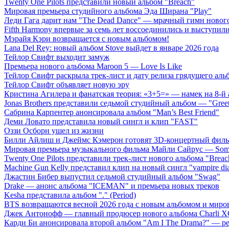
Twenty One Pilots представили новый альбом "Breach"
Мировая премьера студийного альбома Эда Ширана "Play"
Леди Гага дарит нам "The Dead Dance" — мрачный гимн нового
Fifth Harmony впервые за семь лет воссоединились и выступили 
Мэрайя Кэри возвращается с новым альбомом!
Lana Del Rey: новый альбом Stove выйдет в январе 2026 года
Тейлор Свифт выходит замуж
Премьера нового альбома Maroon 5 — Love Is Like
Тейлор Свифт раскрыла трек-лист и дату релиза грядущего аль
Тейлор Свифт объявляет новую эру
Кристина Агилера и фанатская теория: «3+5=» — намек на 8-й
Jonas Brothers представили седьмой студийный альбом — "Gree
Сабрина Карпентер анонсировала альбом "Man’s Best Friend"
Деми Ловато представила новый сингл и клип "FAST"
Оззи Осборн ушел из жизни
Билли Айлиш и Джеймс Кэмерон готовят 3D-концертный фил
Мировая премьера музыкального фильма Майли Сайрус — Somet
Twenty One Pilots представили трек-лист нового альбома "Breac
Machine Gun Kelly представил клип на новый сингл "vampire dia
Джастин Бибер выпустил седьмой студийный альбом "Swag"
Drake — анонс альбома "ICEMAN" и премьера новых треков
Kesha представила альбом "." (Period)
BTS возвращаются весной 2026 года с новым альбомом и мир
Джек Антонофф — главный продюсер нового альбома Charli 
Карди Би анонсировала второй альбом "Am I The Drama?" — ре