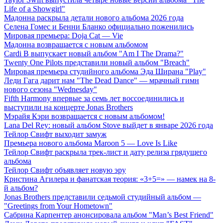
Life of a Showgirl"
Мадонна раскрыла детали нового альбома 2026 года
Селена Гомес и Бенни Бланко официально поженились
Мировая премьера: Doja Cat — Vie
Мадонна возвращается с новым альбомом
Cardi B выпускает новый альбом "Am I The Drama?"
Twenty One Pilots представили новый альбом "Breach"
Мировая премьера студийного альбома Эда Ширана "Play"
Леди Гага дарит нам "The Dead Dance" — мрачный гимн
нового сезона "Wednesday"
Fifth Harmony впервые за семь лет воссоединились и
выступили на концерте Jonas Brothers
Мэрайя Кэри возвращается с новым альбомом!
Lana Del Rey: новый альбом Stove выйдет в январе 2026 года
Тейлор Свифт выходит замуж
Премьера нового альбома Maroon 5 — Love Is Like
Тейлор Свифт раскрыла трек-лист и дату релиза грядущего
альбома
Тейлор Свифт объявляет новую эру
Кристина Агилера и фанатская теория: «3+5=» — намек на 8-
й альбом?
Jonas Brothers представили седьмой студийный альбом —
"Greetings from Your Hometown"
Сабрина Карпентер анонсировала альбом "Man’s Best Friend"