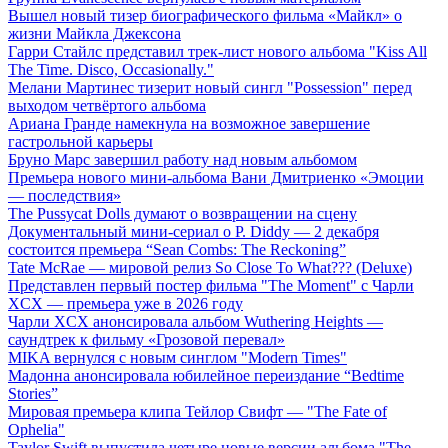
Вышел новый тизер биографического фильма «Майкл» о
жизни Майкла Джексона
Гарри Стайлс представил трек-лист нового альбома "Kiss All
The Time. Disco, Occasionally."
Мелани Мартинес тизерит новый сингл "Possession" перед
выходом четвёртого альбома
Ариана Гранде намекнула на возможное завершение
гастрольной карьеры
Бруно Марс завершил работу над новым альбомом
Премьера нового мини-альбома Вани Дмитриенко «Эмоции
— последствия»
The Pussycat Dolls думают о возвращении на сцену
Документальный мини-сериал о P. Diddy — 2 декабря
состоится премьера “Sean Combs: The Reckoning”
Tate McRae — мировой релиз So Close To What??? (Deluxe)
Представлен первый постер фильма "The Moment" с Чарли
XCX — премьера уже в 2026 году
Чарли XCX анонсировала альбом Wuthering Heights —
саундтрек к фильму «Грозовой перевал»
MIKA вернулся с новым синглом "Modern Times"
Мадонна анонсировала юбилейное переиздание “Bedtime
Stories”
Мировая премьера клипа Тейлор Свифт — "The Fate of
Ophelia"
Taylor Swift выпустила четыре новые версии альбома "The