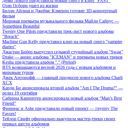
Деми Ловато представила новый сингл и клип "FAST"
Оззи Осборн ушел из жизни
Билли Айлиш и Джеймс Кэмерон готовят 3D-концертный
фильм
Мировая премьера музыкального фильма Майли Сайрус —
Something Beautiful
Twenty One Pilots представили трек-лист нового альбома
"Breach"
Machine Gun Kelly представил клип на новый сингл "vampire
diaries"
Джастин Бибер выпустил седьмой студийный альбом "Swag"
Drake — анонс альбома "ICEMAN" и премьера новых треков
Kesha представила альбом "." (Period)
BTS возвращаются весной 2026 года с новым альбомом и
мировым туром
Джек Антонофф — главный продюсер нового альбома Charli
XCX
Карди Би анонсировала второй альбом "Am I The Drama?" —
релиз 19 сентября
Сабрина Карпентер анонсировала новый альбом “Man’s Best
Friend”
Финнеас и Ashe представили новый проект — группу The
Favors!
Тейлор Свифт официально выкупила мастер-треки своих
первых шести альбомов