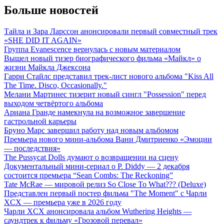
Больше новостей
Тайла и Зара Ларссон анонсировали первый совместный трек
«SHE DID IT AGAIN»
Группа Evanescence вернулась с новым материалом
Вышел новый тизер биографического фильма «Майкл» о
жизни Майкла Джексона
Гарри Стайлс представил трек-лист нового альбома "Kiss All
The Time. Disco, Occasionally."
Мелани Мартинес тизерит новый сингл "Possession" перед
выходом четвёртого альбома
Ариана Гранде намекнула на возможное завершение
гастрольной карьеры
Бруно Марс завершил работу над новым альбомом
Премьера нового мини-альбома Вани Дмитриенко «Эмоции
— последствия»
The Pussycat Dolls думают о возвращении на сцену
Документальный мини-сериал о P. Diddy — 2 декабря
состоится премьера “Sean Combs: The Reckoning”
Tate McRae — мировой релиз So Close To What??? (Deluxe)
Представлен первый постер фильма "The Moment" с Чарли
XCX — премьера уже в 2026 году
Чарли XCX анонсировала альбом Wuthering Heights —
саундтрек к фильму «Грозовой перевал»