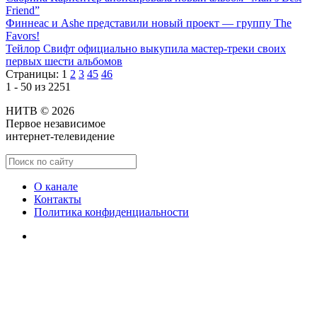
Friend”
Финнеас и Ashe представили новый проект — группу The
Favors!
Тейлор Свифт официально выкупила мастер-треки своих
первых шести альбомов
Страницы:
1
2
3
45
46
1 - 50 из 2251
НИТВ © 2026
Первое независимое
интернет-телевидение
О канале
Контакты
Политика конфиденциальности