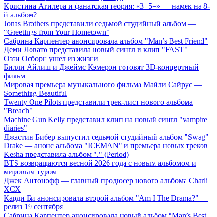
Кристина Агилера и фанатская теория: «3+5=» — намек на 8-
й альбом?
Jonas Brothers представили седьмой студийный альбом —
"Greetings from Your Hometown"
Сабрина Карпентер анонсировала альбом "Man’s Best Friend"
Деми Ловато представила новый сингл и клип "FAST"
Оззи Осборн ушел из жизни
Билли Айлиш и Джеймс Кэмерон готовят 3D-концертный
фильм
Мировая премьера музыкального фильма Майли Сайрус —
Something Beautiful
Twenty One Pilots представили трек-лист нового альбома
"Breach"
Machine Gun Kelly представил клип на новый сингл "vampire
diaries"
Джастин Бибер выпустил седьмой студийный альбом "Swag"
Drake — анонс альбома "ICEMAN" и премьера новых треков
Kesha представила альбом "." (Period)
BTS возвращаются весной 2026 года с новым альбомом и
мировым туром
Джек Антонофф — главный продюсер нового альбома Charli
XCX
Карди Би анонсировала второй альбом "Am I The Drama?" —
релиз 19 сентября
Сабрина Карпентер анонсировала новый альбом “Man’s Best