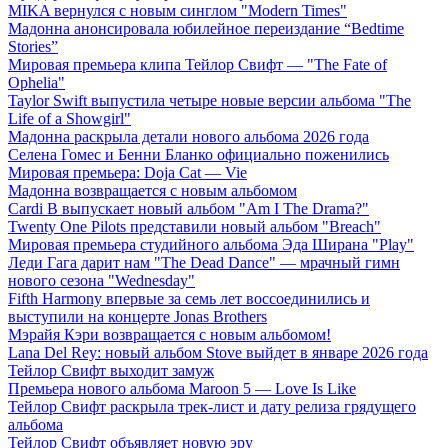
MIKA вернулся с новым синглом "Modern Times"
Мадонна анонсировала юбилейное переиздание “Bedtime
Stories”
Мировая премьера клипа Тейлор Свифт — "The Fate of
Ophelia"
Taylor Swift выпустила четыре новые версии альбома "The
Life of a Showgirl"
Мадонна раскрыла детали нового альбома 2026 года
Селена Гомес и Бенни Бланко официально поженились
Мировая премьера: Doja Cat — Vie
Мадонна возвращается с новым альбомом
Cardi B выпускает новый альбом "Am I The Drama?"
Twenty One Pilots представили новый альбом "Breach"
Мировая премьера студийного альбома Эда Ширана "Play"
Леди Гага дарит нам "The Dead Dance" — мрачный гимн
нового сезона "Wednesday"
Fifth Harmony впервые за семь лет воссоединились и
выступили на концерте Jonas Brothers
Мэрайя Кэри возвращается с новым альбомом!
Lana Del Rey: новый альбом Stove выйдет в январе 2026 года
Тейлор Свифт выходит замуж
Премьера нового альбома Maroon 5 — Love Is Like
Тейлор Свифт раскрыла трек-лист и дату релиза грядущего
альбома
Тейлор Свифт объявляет новую эру