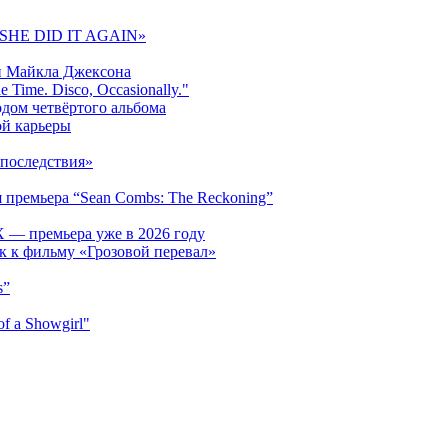
 «SHE DID IT AGAIN»
и Майкла Джексона
 Time. Disco, Occasionally."
одом четвёртого альбома
ой карьеры
последствия»
 премьера “Sean Combs: The Reckoning”
 — премьера уже в 2026 году
к к фильму «Грозовой перевал»
s”
f a Showgirl"