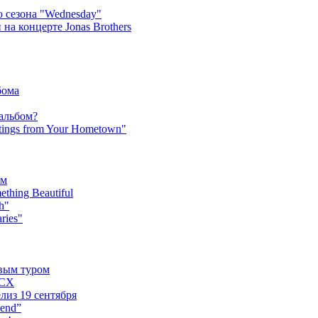
 сезона "Wednesday"
на концерте Jonas Brothers
бома
 альбом?
tings from Your Hometown"
ьм
hing Beautiful
h"
ries"
овым туром
XCX
лиз 19 сентября
iend”