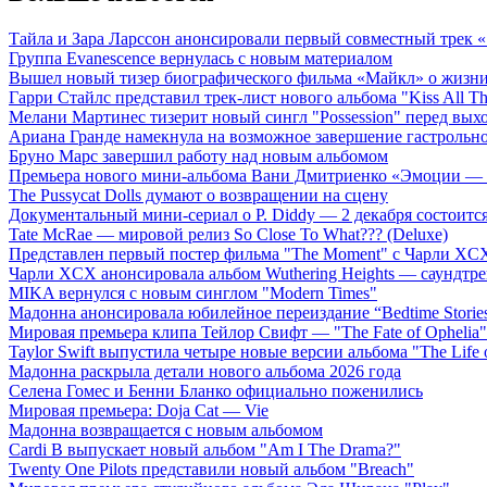
Тайла и Зара Ларссон анонсировали первый совместный трек
Группа Evanescence вернулась с новым материалом
Вышел новый тизер биографического фильма «Майкл» о жизн
Гарри Стайлс представил трек-лист нового альбома "Kiss All The
Мелани Мартинес тизерит новый сингл "Possession" перед вых
Ариана Гранде намекнула на возможное завершение гастрольн
Бруно Марс завершил работу над новым альбомом
Премьера нового мини-альбома Вани Дмитриенко «Эмоции — 
The Pussycat Dolls думают о возвращении на сцену
Документальный мини-сериал о P. Diddy — 2 декабря состоится
Tate McRae — мировой релиз So Close To What??? (Deluxe)
Представлен первый постер фильма "The Moment" с Чарли XCX
Чарли XCX анонсировала альбом Wuthering Heights — саундтре
MIKA вернулся с новым синглом "Modern Times"
Мадонна анонсировала юбилейное переиздание “Bedtime Storie
Мировая премьера клипа Тейлор Свифт — "The Fate of Ophelia"
Taylor Swift выпустила четыре новые версии альбома "The Life o
Мадонна раскрыла детали нового альбома 2026 года
Селена Гомес и Бенни Бланко официально поженились
Мировая премьера: Doja Cat — Vie
Мадонна возвращается с новым альбомом
Cardi B выпускает новый альбом "Am I The Drama?"
Twenty One Pilots представили новый альбом "Breach"