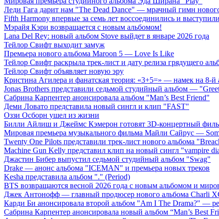
Мировая премьера студийного альбома Эда Ширана "Play"
Леди Гага дарит нам "The Dead Dance" — мрачный гимн нового
Fifth Harmony впервые за семь лет воссоединились и выступили 
Мэрайя Кэри возвращается с новым альбомом!
Lana Del Rey: новый альбом Stove выйдет в январе 2026 года
Тейлор Свифт выходит замуж
Премьера нового альбома Maroon 5 — Love Is Like
Тейлор Свифт раскрыла трек-лист и дату релиза грядущего аль
Тейлор Свифт объявляет новую эру
Кристина Агилера и фанатская теория: «3+5=» — намек на 8-й
Jonas Brothers представили седьмой студийный альбом — "Gree
Сабрина Карпентер анонсировала альбом "Man’s Best Friend"
Деми Ловато представила новый сингл и клип "FAST"
Оззи Осборн ушел из жизни
Билли Айлиш и Джеймс Кэмерон готовят 3D-концертный фил
Мировая премьера музыкального фильма Майли Сайрус — Somet
Twenty One Pilots представили трек-лист нового альбома "Breac
Machine Gun Kelly представил клип на новый сингл "vampire dia
Джастин Бибер выпустил седьмой студийный альбом "Swag"
Drake — анонс альбома "ICEMAN" и премьера новых треков
Kesha представила альбом "." (Period)
BTS возвращаются весной 2026 года с новым альбомом и мир
Джек Антонофф — главный продюсер нового альбома Charli 
Карди Би анонсировала второй альбом "Am I The Drama?" — ре
Сабрина Карпентер анонсировала новый альбом “Man’s Best Fr