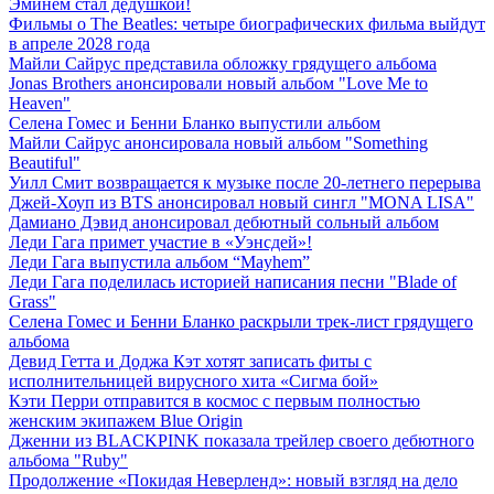
Эминем стал дедушкой!
Фильмы о The Beatles: четыре биографических фильма выйдут
в апреле 2028 года
Майли Сайрус представила обложку грядущего альбома
Jonas Brothers анонсировали новый альбом "Love Me to
Heaven"
Селена Гомес и Бенни Бланко выпустили альбом
Майли Сайрус анонсировала новый альбом "Something
Beautiful"
Уилл Смит возвращается к музыке после 20-летнего перерыва
Джей-Хоуп из BTS анонсировал новый сингл "MONA LISA"
Дамиано Дэвид анонсировал дебютный сольный альбом
Леди Гага примет участие в «Уэнсдей»!
Леди Гага выпустила альбом “Mayhem”
Леди Гага поделилась историей написания песни "Blade of
Grass"
Селена Гомес и Бенни Бланко раскрыли трек-лист грядущего
альбома
Девид Гетта и Доджа Кэт хотят записать фиты с
исполнительницей вирусного хита «Сигма бой»
Кэти Перри отправится в космос с первым полностью
женским экипажем Blue Origin
Дженни из BLACKPINK показала трейлер своего дебютного
альбома "Ruby"
Продолжение «Покидая Неверленд»: новый взгляд на дело