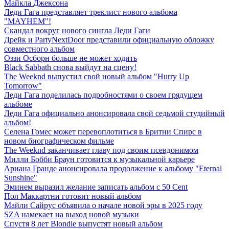
Майкла Джексона
Леди Гага представляет треклист нового альбома
"MAYHEM"!
Скандал вокруг нового сингла Леди Гаги
Дрейк и PartyNextDoor представили официальную обложку
совместного альбом
Оззи Осборн больше не может ходить
Black Sabbath снова выйдут на сцену!
The Weeknd выпустил свой новый альбом "Hurry Up
Tomorrow"
Леди Гага поделилась подробностями о своем грядущем
альбоме
Леди Гага официально анонсировала свой седьмой студийный
альбом!
Селена Гомес может перевоплотиться в Бритни Спирс в
новом биографическом фильме
The Weeknd заканчивает главу под своим псевдонимом
Милли Бобби Браун готовится к музыкальной карьере
Ариана Гранде анонсировала продолжение к альбому "Eternal
Sunshine"
Эминем выразил желание записать альбом с 50 Cent
Пол Маккартни готовит новый альбом
Майли Сайрус объявила о начале новой эры в 2025 году
SZA намекает на выход новой музыки
Спустя 8 лет Blondie выпустят новый альбом