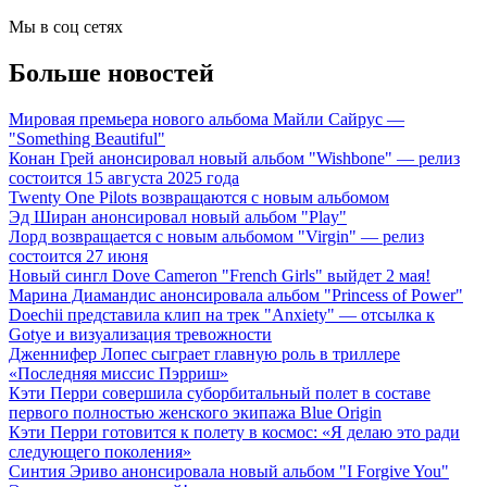
Мы в соц сетях
Больше новостей
Мировая премьера нового альбома Майли Сайрус —
"Something Beautiful"
Конан Грей анонсировал новый альбом "Wishbone" — релиз
состоится 15 августа 2025 года
Twenty One Pilots возвращаются с новым альбомом
Эд Ширан анонсировал новый альбом "Play"
Лорд возвращается с новым альбомом "Virgin" — релиз
состоится 27 июня
Новый сингл Dove Cameron "French Girls" выйдет 2 мая!
Марина Диамандис анонсировала альбом "Princess of Power"
Doechii представила клип на трек "Anxiety" — отсылка к
Gotye и визуализация тревожности
Дженнифер Лопес сыграет главную роль в триллере
«Последняя миссис Пэрриш»
Кэти Перри совершила суборбитальный полет в составе
первого полностью женского экипажа Blue Origin
Кэти Перри готовится к полету в космос: «Я делаю это ради
следующего поколения»
Синтия Эриво анонсировала новый альбом "I Forgive You"