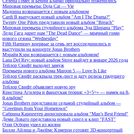
Селена Гомес и Бенни Бланко официально поженились
Мировая премьера: Doja Cat — Vie
Мадонна возвращается с новым альбомом
Cardi B выпускает новый альбом "Am I The Drama?"
Twenty One Pilots представили новый альбом "Breach"
Мировая премьера студийного альбома Эда Ширана "Play"
Леди Гага дарит нам "The Dead Dance" — мрачный гимн
нового сезона "Wednesday"
Fifth Harmony впервые за семь лет воссоединились и
выступили на концерте Jonas Brothers
Мэрайя Кэри возвращается с новым альбомом!
Lana Del Rey: новый альбом Stove выйдет в январе 2026 года
Тейлор Свифт выходит замуж
Премьера нового альбома Maroon 5 — Love Is Like
Тейлор Свифт раскрыла трек-лист и дату релиза грядущего
альбома
Тейлор Свифт объявляет новую эру
Кристина Агилера и фанатская теория: «3+5=» — намек на 8-
й альбом?
Jonas Brothers представили седьмой студийный альбом —
"Greetings from Your Hometown"
Сабрина Карпентер анонсировала альбом "Man’s Best Friend"
Деми Ловато представила новый сингл и клип "FAST"
Оззи Осборн ушел из жизни
Билли Айлиш и Джеймс Кэмерон готовят 3D-концертный