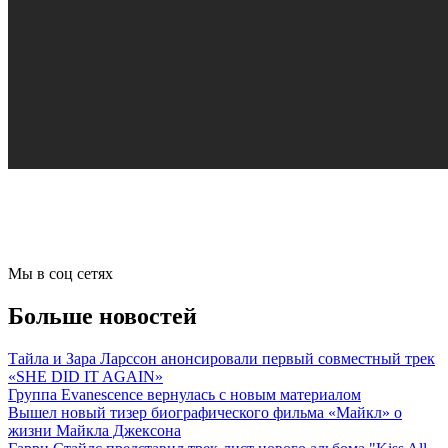
Мы в соц сетях
Больше новостей
Тайла и Зара Ларссон анонсировали первый совместный трек
«SHE DID IT AGAIN»
Группа Evanescence вернулась с новым материалом
Вышел новый тизер биографического фильма «Майкл» о
жизни Майкла Джексона