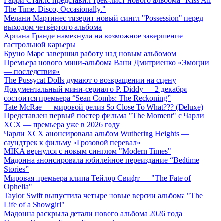
Гарри Стайлс представил трек-лист нового альбома "Kiss All
The Time. Disco, Occasionally."
Мелани Мартинес тизерит новый сингл "Possession" перед
выходом четвёртого альбома
Ариана Гранде намекнула на возможное завершение
гастрольной карьеры
Бруно Марс завершил работу над новым альбомом
Премьера нового мини-альбома Вани Дмитриенко «Эмоции
— последствия»
The Pussycat Dolls думают о возвращении на сцену
Документальный мини-сериал о P. Diddy — 2 декабря
состоится премьера “Sean Combs: The Reckoning”
Tate McRae — мировой релиз So Close To What??? (Deluxe)
Представлен первый постер фильма "The Moment" с Чарли
XCX — премьера уже в 2026 году
Чарли XCX анонсировала альбом Wuthering Heights —
саундтрек к фильму «Грозовой перевал»
MIKA вернулся с новым синглом "Modern Times"
Мадонна анонсировала юбилейное переиздание “Bedtime
Stories”
Мировая премьера клипа Тейлор Свифт — "The Fate of
Ophelia"
Taylor Swift выпустила четыре новые версии альбома "The
Life of a Showgirl"
Мадонна раскрыла детали нового альбома 2026 года