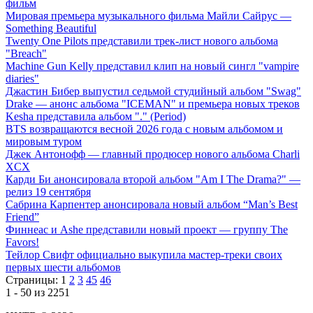
фильм
Мировая премьера музыкального фильма Майли Сайрус —
Something Beautiful
Twenty One Pilots представили трек-лист нового альбома
"Breach"
Machine Gun Kelly представил клип на новый сингл "vampire
diaries"
Джастин Бибер выпустил седьмой студийный альбом "Swag"
Drake — анонс альбома "ICEMAN" и премьера новых треков
Kesha представила альбом "." (Period)
BTS возвращаются весной 2026 года с новым альбомом и
мировым туром
Джек Антонофф — главный продюсер нового альбома Charli
XCX
Карди Би анонсировала второй альбом "Am I The Drama?" —
релиз 19 сентября
Сабрина Карпентер анонсировала новый альбом “Man’s Best
Friend”
Финнеас и Ashe представили новый проект — группу The
Favors!
Тейлор Свифт официально выкупила мастер-треки своих
первых шести альбомов
Страницы:
1
2
3
45
46
1 - 50 из 2251