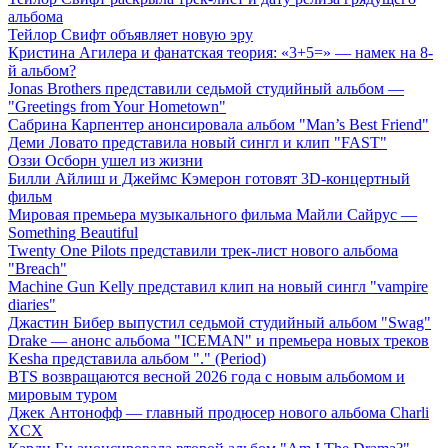
альбома
Тейлор Свифт объявляет новую эру
Кристина Агилера и фанатская теория: «3+5=» — намек на 8-
й альбом?
Jonas Brothers представили седьмой студийный альбом —
"Greetings from Your Hometown"
Сабрина Карпентер анонсировала альбом "Man’s Best Friend"
Деми Ловато представила новый сингл и клип "FAST"
Оззи Осборн ушел из жизни
Билли Айлиш и Джеймс Кэмерон готовят 3D-концертный
фильм
Мировая премьера музыкального фильма Майли Сайрус —
Something Beautiful
Twenty One Pilots представили трек-лист нового альбома
"Breach"
Machine Gun Kelly представил клип на новый сингл "vampire
diaries"
Джастин Бибер выпустил седьмой студийный альбом "Swag"
Drake — анонс альбома "ICEMAN" и премьера новых треков
Kesha представила альбом "." (Period)
BTS возвращаются весной 2026 года с новым альбомом и
мировым туром
Джек Антонофф — главный продюсер нового альбома Charli
XCX