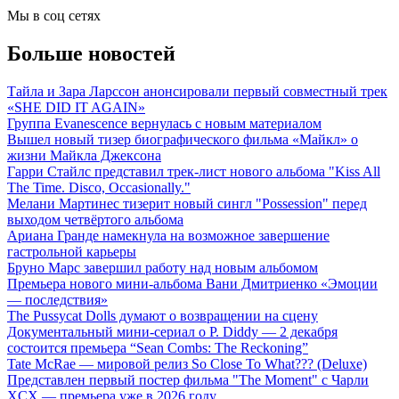
Мы в соц сетях
Больше новостей
Тайла и Зара Ларссон анонсировали первый совместный трек
«SHE DID IT AGAIN»
Группа Evanescence вернулась с новым материалом
Вышел новый тизер биографического фильма «Майкл» о
жизни Майкла Джексона
Гарри Стайлс представил трек-лист нового альбома "Kiss All
The Time. Disco, Occasionally."
Мелани Мартинес тизерит новый сингл "Possession" перед
выходом четвёртого альбома
Ариана Гранде намекнула на возможное завершение
гастрольной карьеры
Бруно Марс завершил работу над новым альбомом
Премьера нового мини-альбома Вани Дмитриенко «Эмоции
— последствия»
The Pussycat Dolls думают о возвращении на сцену
Документальный мини-сериал о P. Diddy — 2 декабря
состоится премьера “Sean Combs: The Reckoning”
Tate McRae — мировой релиз So Close To What??? (Deluxe)
Представлен первый постер фильма "The Moment" с Чарли
XCX — премьера уже в 2026 году