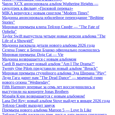
Чарли XCX анонсировала альбом Wuthering Heights —
саундтрек к фильму «Грозовой перевал»
MIKA вернулся с новым синглом "Modern Times"
Мадонна анонсировала юбилейное переиздание “Bedtime
Stories”
Мировая премьера клипа Тейлор Свифт — "The Fate of
Ophelia"
Taylor Swift выпустила четыре новые версии альбома "The
Life of a Showgirl"
Мадонна раскрыла детали нового альбома 2026 года
Селена Гомес и Бенни Бланко официально поженились
Мировая премьера: Doja Cat — Vie
Мадонна возвращается с новым альбомом
Cardi B выпускает новый альбом "Am I The Drama?"
Twenty One Pilots представили новый альбом "Breach"
Мировая премьера студийного альбома Эда Ширана "Play"
Леди Гага дарит нам "The Dead Dance" — мрачный гимн
нового сезона "Wednesday"
Fifth Harmony впервые за семь лет воссоединились и
выступили на концерте Jonas Brothers
Мэрайя Кэри возвращается с новым альбомом!
Lana Del Rey: новый альбом Stove выйдет в январе 2026 года
Тейлор Свифт выходит замуж
Премьера нового альбома Maroon 5 — Love Is Like
Тейлор Свифт раскрыла трек-лист и дату релиза грядущего