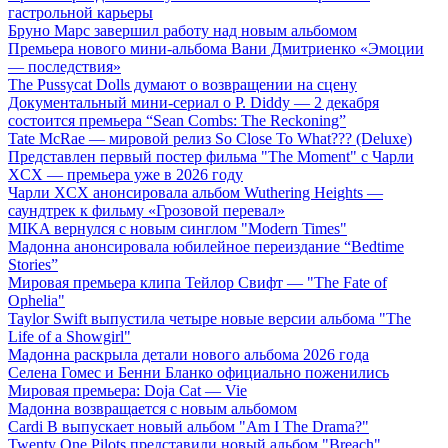
гастрольной карьеры
Бруно Марс завершил работу над новым альбомом
Премьера нового мини-альбома Вани Дмитриенко «Эмоции
— последствия»
The Pussycat Dolls думают о возвращении на сцену
Документальный мини-сериал о P. Diddy — 2 декабря
состоится премьера “Sean Combs: The Reckoning”
Tate McRae — мировой релиз So Close To What??? (Deluxe)
Представлен первый постер фильма "The Moment" с Чарли
XCX — премьера уже в 2026 году
Чарли XCX анонсировала альбом Wuthering Heights —
саундтрек к фильму «Грозовой перевал»
MIKA вернулся с новым синглом "Modern Times"
Мадонна анонсировала юбилейное переиздание “Bedtime
Stories”
Мировая премьера клипа Тейлор Свифт — "The Fate of
Ophelia"
Taylor Swift выпустила четыре новые версии альбома "The
Life of a Showgirl"
Мадонна раскрыла детали нового альбома 2026 года
Селена Гомес и Бенни Бланко официально поженились
Мировая премьера: Doja Cat — Vie
Мадонна возвращается с новым альбомом
Cardi B выпускает новый альбом "Am I The Drama?"
Twenty One Pilots представили новый альбом "Breach"