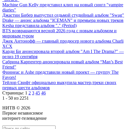
Machine Gun Kelly представил клип на новый сингл "vampire
diaries"
Джастин Бибер выпустил седьмой студийный альбом "Swag"
Drake — анонс альбома "ICEMAN" и премьера новых треков
Kesha представила альбом "." (Period)
BTS возвращаются весной 2026 года с новым альбомом и
мировым туром
Джек Антонофф — главный продюсер нового альбома Charli
XCX
Карди Би анонсировала второй альбом "Am I The Drama?" —
релиз 19 сентября
Сабрина Карпентер анонсировала новый альбом “Man’s Best
Friend”
Финнеас и Ashe представили новый проект — группу The
Favors!
Тейлор Свифт официально выкупила мастер-треки своих
первых шести альбомов
Страницы:
1
2
3
45
46
1 - 50 из 2251
НИТВ © 2026
Первое независимое
интернет-телевидение