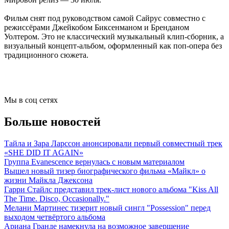
Фильм снят под руководством самой Сайрус совместно с
режиссёрами Джейкобом Биксенманом и Бренданом
Уолтером. Это не классический музыкальный клип-сборник, а
визуальный концепт-альбом, оформленный как поп-опера без
традиционного сюжета.
Мы в соц сетях
Больше новостей
Тайла и Зара Ларссон анонсировали первый совместный трек
«SHE DID IT AGAIN»
Группа Evanescence вернулась с новым материалом
Вышел новый тизер биографического фильма «Майкл» о
жизни Майкла Джексона
Гарри Стайлс представил трек-лист нового альбома "Kiss All
The Time. Disco, Occasionally."
Мелани Мартинес тизерит новый сингл "Possession" перед
выходом четвёртого альбома
Ариана Гранде намекнула на возможное завершение