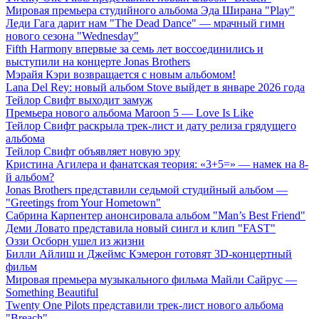
Мировая премьера студийного альбома Эда Ширана "Play"
Леди Гага дарит нам "The Dead Dance" — мрачный гимн
нового сезона "Wednesday"
Fifth Harmony впервые за семь лет воссоединились и
выступили на концерте Jonas Brothers
Мэрайя Кэри возвращается с новым альбомом!
Lana Del Rey: новый альбом Stove выйдет в январе 2026 года
Тейлор Свифт выходит замуж
Премьера нового альбома Maroon 5 — Love Is Like
Тейлор Свифт раскрыла трек-лист и дату релиза грядущего
альбома
Тейлор Свифт объявляет новую эру
Кристина Агилера и фанатская теория: «3+5=» — намек на 8-
й альбом?
Jonas Brothers представили седьмой студийный альбом —
"Greetings from Your Hometown"
Сабрина Карпентер анонсировала альбом "Man’s Best Friend"
Деми Ловато представила новый сингл и клип "FAST"
Оззи Осборн ушел из жизни
Билли Айлиш и Джеймс Кэмерон готовят 3D-концертный
фильм
Мировая премьера музыкального фильма Майли Сайрус —
Something Beautiful
Twenty One Pilots представили трек-лист нового альбома
"Breach"