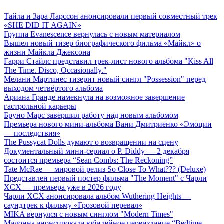
Тайла и Зара Ларссон анонсировали первый совместный трек
«SHE DID IT AGAIN»
Группа Evanescence вернулась с новым материалом
Вышел новый тизер биографического фильма «Майкл» о
жизни Майкла Джексона
Гарри Стайлс представил трек-лист нового альбома "Kiss All
The Time. Disco, Occasionally."
Мелани Мартинес тизерит новый сингл "Possession" перед
выходом четвёртого альбома
Ариана Гранде намекнула на возможное завершение
гастрольной карьеры
Бруно Марс завершил работу над новым альбомом
Премьера нового мини-альбома Вани Дмитриенко «Эмоции
— последствия»
The Pussycat Dolls думают о возвращении на сцену
Документальный мини-сериал о P. Diddy — 2 декабря
состоится премьера “Sean Combs: The Reckoning”
Tate McRae — мировой релиз So Close To What??? (Deluxe)
Представлен первый постер фильма "The Moment" с Чарли
XCX — премьера уже в 2026 году
Чарли XCX анонсировала альбом Wuthering Heights —
саундтрек к фильму «Грозовой перевал»
MIKA вернулся с новым синглом "Modern Times"
Мадонна анонсировала юбилейное переиздание “Bedtime