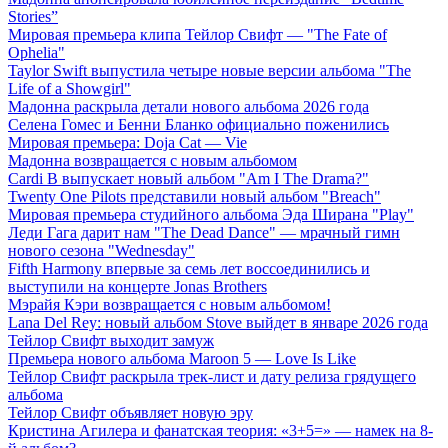
Stories”
Мировая премьера клипа Тейлор Свифт — "The Fate of
Ophelia"
Taylor Swift выпустила четыре новые версии альбома "The
Life of a Showgirl"
Мадонна раскрыла детали нового альбома 2026 года
Селена Гомес и Бенни Бланко официально поженились
Мировая премьера: Doja Cat — Vie
Мадонна возвращается с новым альбомом
Cardi B выпускает новый альбом "Am I The Drama?"
Twenty One Pilots представили новый альбом "Breach"
Мировая премьера студийного альбома Эда Ширана "Play"
Леди Гага дарит нам "The Dead Dance" — мрачный гимн
нового сезона "Wednesday"
Fifth Harmony впервые за семь лет воссоединились и
выступили на концерте Jonas Brothers
Мэрайя Кэри возвращается с новым альбомом!
Lana Del Rey: новый альбом Stove выйдет в январе 2026 года
Тейлор Свифт выходит замуж
Премьера нового альбома Maroon 5 — Love Is Like
Тейлор Свифт раскрыла трек-лист и дату релиза грядущего
альбома
Тейлор Свифт объявляет новую эру
Кристина Агилера и фанатская теория: «3+5=» — намек на 8-