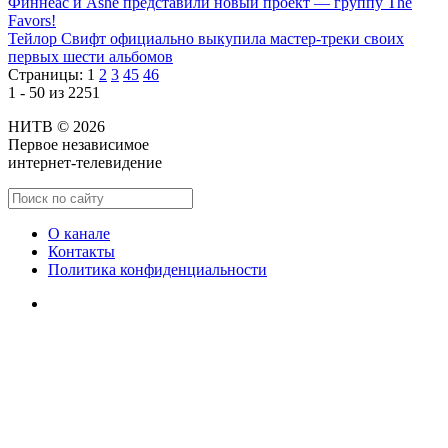
Финнеас и Ashe представили новый проект — группу The
Favors!
Тейлор Свифт официально выкупила мастер-треки своих
первых шести альбомов
Страницы:
1
2
3
45
46
1 - 50 из 2251
НИТВ © 2026
Первое независимое
интернет-телевидение
О канале
Контакты
Политика конфиденциальности