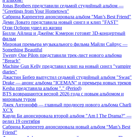
й альбом?
Jonas Brothers представили седьмой студийный альбом —
"Greetings from Your Hometown"
Сабрина Карпентер анонсировала альбом "Man’s Best Friend"
Деми Ловато представила новый сингл и клип "FAST"
Оззи Осборн ушел из жизни
Билли Айлиш и Джеймс Кэмерон готовят 3D-концертный
фильм
Мировая премьера музыкального фильма Майли Сайрус —
Something Beautiful
Twenty One Pilots представили трек-лист нового альбома
"Breach"
Machine Gun Kelly представил клип на новый сингл "vampire
diaries"
Джастин Бибер выпустил седьмой студийный альбом "Swag"
Drake — анонс альбома "ICEMAN" и премьера новых треков
Kesha представила альбом "." (Period)
BTS возвращаются весной 2026 года с новым альбомом и
мировым туром
Джек Антонофф — главный продюсер нового альбома Charli
XCX
Карди Би анонсировала второй альбом "Am I The Drama?" —
релиз 19 сентября
Сабрина Карпентер анонсировала новый альбом “Man’s Best
Friend”