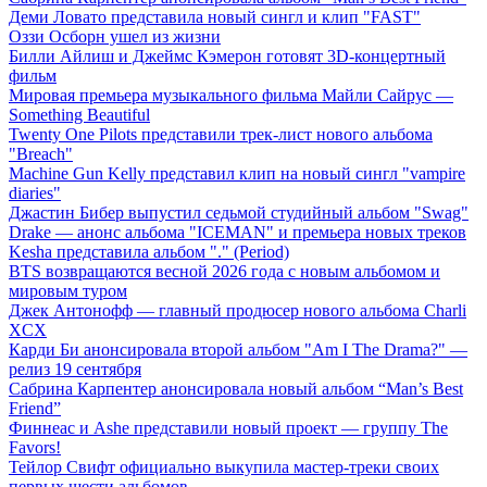
Деми Ловато представила новый сингл и клип "FAST"
Оззи Осборн ушел из жизни
Билли Айлиш и Джеймс Кэмерон готовят 3D-концертный
фильм
Мировая премьера музыкального фильма Майли Сайрус —
Something Beautiful
Twenty One Pilots представили трек-лист нового альбома
"Breach"
Machine Gun Kelly представил клип на новый сингл "vampire
diaries"
Джастин Бибер выпустил седьмой студийный альбом "Swag"
Drake — анонс альбома "ICEMAN" и премьера новых треков
Kesha представила альбом "." (Period)
BTS возвращаются весной 2026 года с новым альбомом и
мировым туром
Джек Антонофф — главный продюсер нового альбома Charli
XCX
Карди Би анонсировала второй альбом "Am I The Drama?" —
релиз 19 сентября
Сабрина Карпентер анонсировала новый альбом “Man’s Best
Friend”
Финнеас и Ashe представили новый проект — группу The
Favors!
Тейлор Свифт официально выкупила мастер-треки своих
первых шести альбомов