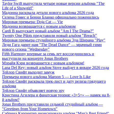
Taylor Swift выпустила четыре новые версии альбома "The
Life of a Showgirl"
Мадонна раскрыла детали нового альбома 2026 года
Селена Гомес и Бенни Бланко официально поженились
Мировая премьера: Doja Cat — Vie
Мадонна возвращается с новым альбомом
Cardi B выпускает новый альбом "Am I The Drama?"
Twenty One Pilots представили новый альбом "Breach"
Мировая премьера студийного альбома Эда Ширана "Play"
Леди Гага дарит нам "The Dead Dance" — мрачный гимн
нового сезона "Wednesday"
Fifth Harmony впервые за семь лет воссоединились и
выступили на концерте Jonas Brothers
Мэрайя Кэри возвращается с новым альбомом!
Lana Del Rey: новый альбом Stove выйдет в январе 2026 года
Тейлор Свифт выходит замуж
Премьера нового альбома Maroon 5 — Love Is Like
Тейлор Свифт раскрыла трек-лист и дату релиза грядущего
альбома
Тейлор Свифт объявляет новую эру
Кристина Агилера и фанатская теория: «3+5=» — намек на 8-
й альбом?
Jonas Brothers представили седьмой студийный альбом —
"Greetings from Your Hometown"
Сабрина Карпентер анонсировала альбом "Man’s Best Friend"