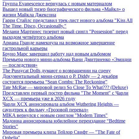
Группа Evanescence вернулась с новым материалом
Вышел новый тизер биографического фильма «Майкл» о
жизни Майкла Джексона
Гарри Стайлс представил трек-лист нового альбома "Kiss All
The Time. Disco, Occasionally."
Мелани Мартинес тизерит новый сингл "Possession" перед
выходом четвёртого альбома
Ариана Гранде намекнула на возможное завершение
гастрольной карьеры
Бруно Марс завершил работу над новым альбомом
Премьера нового мини-альбома Вани Дмитриенко «Эмоции
— последствия»
The Pussycat Dolls думают о возвращении на сцену
Документальный мини-сериал о P. Diddy — 2 декабря
состоится премьера “Sean Combs: The Reckoning”
Tate McRae — мировой релиз So Close To What??? (Deluxe)
Представлен первый постер фильма "The Moment" с Чарли
XCX — премьера уже в 2026 году
Чарли XCX анонсировала альбом Wuthering Heights —
саундтрек к фильму «Грозовой перевал»
MIKA вернулся с новым синглом "Modern Times"
Мадонна анонсировала юбилейное переиздание “Bedtime
Stories”
Мировая премьера клипа Тейлор Свифт — "The Fate of
Ophelia"