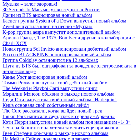
Музыка – залог здоровья!
30 Seconds to Mars могут выступить в России
Джин из BTS анонсировал новый альбом
Басист группы System of a Down выпустил новый альбом
Zivert выпустила клип на песню «Мутки»
K-pop группа aespa выпустит дополнительный альбом
Ариана Гранде, The 1975, Bon Iver и другие в коллаборации с
Charli XCX
Новая группа Sol Invicto анонсировали дебютный альбом
Розэ из BLACKPINK анонсировала новый альбом
Группа Coldplay остановится на 12 альбомах
Шуга из BTS был оштрафован за вождение электросамоката в
нетрезвом виде
Канье Уэст анонсировал новый альбом
Томми Ричман выпустил свой дебютный альбом
The Weeknd и Playboi Carti выпустили сингл
Мэрилин Мэнсон объявил о выходе нового альбома
Леди Гага выпустила свой новый альбом "Harlequin"
Кеша основала свой собственный лейбл
The Cure рассказали, когда выйдет новый трек
Linkin Park написали саундтрек к сериалу «Аркейн»
Кэти Перри выпустила новый альбом под названием «143»
Честера Беннингтона хотели заменить еще при жизни
Гвен Стефани объявила о выходе нового альбома
На Майли Сайрус подали иск о плагиате