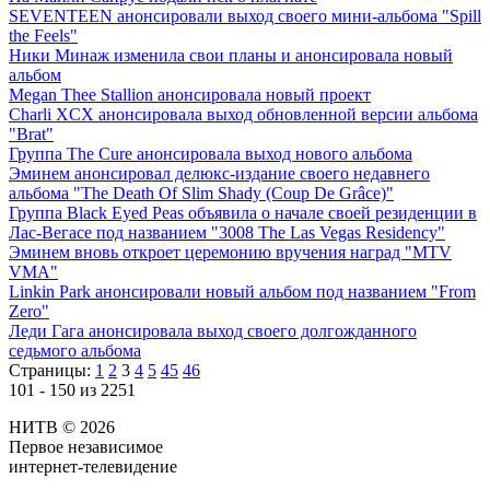
SEVENTEEN анонсировали выход своего мини-альбома "Spill
the Feels"
Ники Минаж изменила свои планы и анонсировала новый
альбом
Megan Thee Stallion анонсировала новый проект
Charli XCX анонсировала выход обновленной версии альбома
"Brat"
Группа The Cure анонсировала выход нового альбома
Эминем анонсировал делюкс-издание своего недавнего
альбома "The Death Of Slim Shady (Coup De Grâce)"
Группа Black Eyed Peas объявила о начале своей резиденции в
Лас-Вегасе под названием "3008 The Las Vegas Residency"
Эминем вновь откроет церемонию вручения наград "MTV
VMA"
Linkin Park анонсировали новый альбом под названием "From
Zero"
Леди Гага анонсировала выход своего долгожданного
седьмого альбома
Страницы:
1
2
3
4
5
45
46
101 - 150 из 2251
НИТВ © 2026
Первое независимое
интернет-телевидение