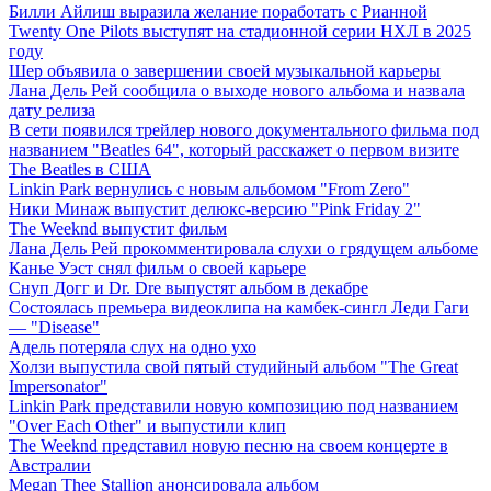
Билли Айлиш выразила желание поработать с Рианной
Twenty One Pilots выступят на стадионной серии НХЛ в 2025
году
Шер объявила о завершении своей музыкальной карьеры
Лана Дель Рей сообщила о выходе нового альбома и назвала
дату релиза
В сети появился трейлер нового документального фильма под
названием "Beatles 64", который расскажет о первом визите
The Beatles в США
Linkin Park вернулись с новым альбомом "From Zero"
Ники Минаж выпустит делюкс-версию "Pink Friday 2"
The Weeknd выпустит фильм
Лана Дель Рей прокомментировала слухи о грядущем альбоме
Канье Уэст снял фильм о своей карьере
Снуп Догг и Dr. Dre выпустят альбом в декабре
Состоялась премьера видеоклипа на камбек-сингл Леди Гаги
— "Disease"
Адель потеряла слух на одно ухо
Холзи выпустила свой пятый студийный альбом "The Great
Impersonator"
Linkin Park представили новую композицию под названием
"Over Each Other" и выпустили клип
The Weeknd представил новую песню на своем концерте в
Австралии
Megan Thee Stallion анонсировала альбом