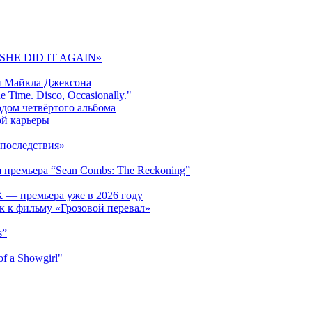
 «SHE DID IT AGAIN»
и Майкла Джексона
 Time. Disco, Occasionally."
одом четвёртого альбома
ой карьеры
последствия»
 премьера “Sean Combs: The Reckoning”
 — премьера уже в 2026 году
к к фильму «Грозовой перевал»
s”
f a Showgirl"