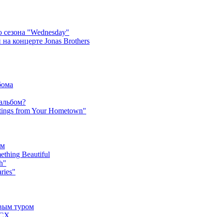
 сезона "Wednesday"
на концерте Jonas Brothers
бома
 альбом?
tings from Your Hometown"
ьм
hing Beautiful
h"
ries"
овым туром
XCX