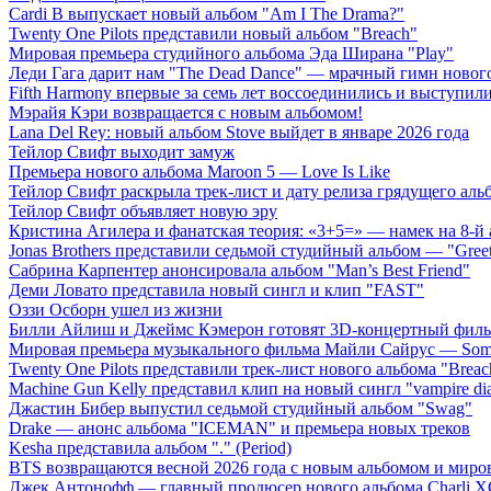
Cardi B выпускает новый альбом "Am I The Drama?"
Twenty One Pilots представили новый альбом "Breach"
Мировая премьера студийного альбома Эда Ширана "Play"
Леди Гага дарит нам "The Dead Dance" — мрачный гимн нового
Fifth Harmony впервые за семь лет воссоединились и выступили 
Мэрайя Кэри возвращается с новым альбомом!
Lana Del Rey: новый альбом Stove выйдет в январе 2026 года
Тейлор Свифт выходит замуж
Премьера нового альбома Maroon 5 — Love Is Like
Тейлор Свифт раскрыла трек-лист и дату релиза грядущего аль
Тейлор Свифт объявляет новую эру
Кристина Агилера и фанатская теория: «3+5=» — намек на 8-й
Jonas Brothers представили седьмой студийный альбом — "Gree
Сабрина Карпентер анонсировала альбом "Man’s Best Friend"
Деми Ловато представила новый сингл и клип "FAST"
Оззи Осборн ушел из жизни
Билли Айлиш и Джеймс Кэмерон готовят 3D-концертный фил
Мировая премьера музыкального фильма Майли Сайрус — Somet
Twenty One Pilots представили трек-лист нового альбома "Breac
Machine Gun Kelly представил клип на новый сингл "vampire dia
Джастин Бибер выпустил седьмой студийный альбом "Swag"
Drake — анонс альбома "ICEMAN" и премьера новых треков
Kesha представила альбом "." (Period)
BTS возвращаются весной 2026 года с новым альбомом и мир
Джек Антонофф — главный продюсер нового альбома Charli 