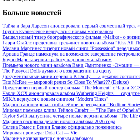
Больше новостей
Тайла и Зара Ларссон анонсировали первый совместный трек
Группа Evanescence вернулась с новым материалом
Вышел новый тизер биографического фильма «Майкл» о жизн
Гарри Стайлс представил трек-лист нового альбома "Kiss All The
Мелани Мартинес тизерит новый сингл "Possession" перед вых
Ариана Гранде намекнула на возможное завершение гастрольн
Бруно Марс завершил работу над новым альбомом
Премьера нового мини-альбома Вани Дмитриенко «Эмоции — 
The Pussycat Dolls думают о возвращении на сцену
Документальный мини-сериал о P. Diddy — 2 декабря состоится
Tate McRae — мировой релиз So Close To What??? (Deluxe)
Представлен первый постер фильма "The Moment" с Чарли XCX
Чарли XCX анонсировала альбом Wuthering Heights — саундтре
MIKA вернулся с новым синглом "Modern Times"
Мадонна анонсировала юбилейное переиздание “Bedtime Storie
Мировая премьера клипа Тейлор Свифт — "The Fate of Ophelia"
Taylor Swift выпустила четыре новые версии альбома "The Life o
Мадонна раскрыла детали нового альбома 2026 года
Селена Гомес и Бенни Бланко официально поженились
Мировая премьера: Doja Cat — Vie
Мадонна возвращается с новым альбомом