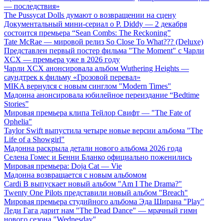
— последствия»
The Pussycat Dolls думают о возвращении на сцену
Документальный мини-сериал о P. Diddy — 2 декабря
состоится премьера “Sean Combs: The Reckoning”
Tate McRae — мировой релиз So Close To What??? (Deluxe)
Представлен первый постер фильма "The Moment" с Чарли
XCX — премьера уже в 2026 году
Чарли XCX анонсировала альбом Wuthering Heights —
саундтрек к фильму «Грозовой перевал»
MIKA вернулся с новым синглом "Modern Times"
Мадонна анонсировала юбилейное переиздание “Bedtime
Stories”
Мировая премьера клипа Тейлор Свифт — "The Fate of
Ophelia"
Taylor Swift выпустила четыре новые версии альбома "The
Life of a Showgirl"
Мадонна раскрыла детали нового альбома 2026 года
Селена Гомес и Бенни Бланко официально поженились
Мировая премьера: Doja Cat — Vie
Мадонна возвращается с новым альбомом
Cardi B выпускает новый альбом "Am I The Drama?"
Twenty One Pilots представили новый альбом "Breach"
Мировая премьера студийного альбома Эда Ширана "Play"
Леди Гага дарит нам "The Dead Dance" — мрачный гимн
нового сезона "Wednesday"