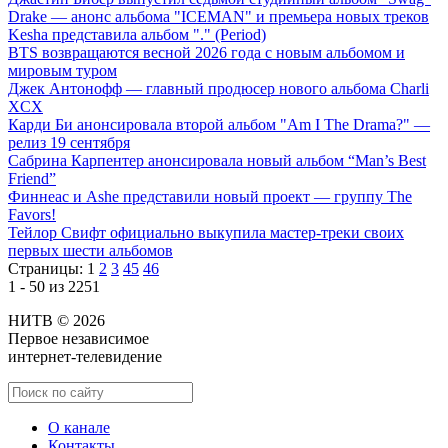
Drake — анонс альбома "ICEMAN" и премьера новых треков
Kesha представила альбом "." (Period)
BTS возвращаются весной 2026 года с новым альбомом и
мировым туром
Джек Антонофф — главный продюсер нового альбома Charli
XCX
Карди Би анонсировала второй альбом "Am I The Drama?" —
релиз 19 сентября
Сабрина Карпентер анонсировала новый альбом “Man’s Best
Friend”
Финнеас и Ashe представили новый проект — группу The
Favors!
Тейлор Свифт официально выкупила мастер-треки своих
первых шести альбомов
Страницы:
1
2
3
45
46
1 - 50 из 2251
НИТВ © 2026
Первое независимое
интернет-телевидение
О канале
Контакты