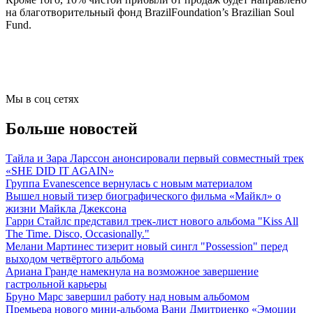
на благотворительный фонд BrazilFoundation’s Brazilian Soul
Fund.
Мы в соц сетях
Больше новостей
Тайла и Зара Ларссон анонсировали первый совместный трек
«SHE DID IT AGAIN»
Группа Evanescence вернулась с новым материалом
Вышел новый тизер биографического фильма «Майкл» о
жизни Майкла Джексона
Гарри Стайлс представил трек-лист нового альбома "Kiss All
The Time. Disco, Occasionally."
Мелани Мартинес тизерит новый сингл "Possession" перед
выходом четвёртого альбома
Ариана Гранде намекнула на возможное завершение
гастрольной карьеры
Бруно Марс завершил работу над новым альбомом
Премьера нового мини-альбома Вани Дмитриенко «Эмоции