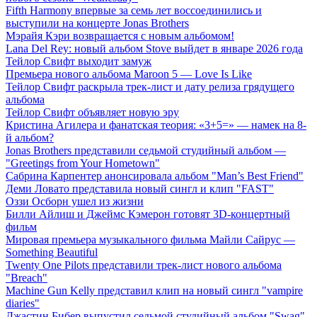
Fifth Harmony впервые за семь лет воссоединились и
выступили на концерте Jonas Brothers
Мэрайя Кэри возвращается с новым альбомом!
Lana Del Rey: новый альбом Stove выйдет в январе 2026 года
Тейлор Свифт выходит замуж
Премьера нового альбома Maroon 5 — Love Is Like
Тейлор Свифт раскрыла трек-лист и дату релиза грядущего
альбома
Тейлор Свифт объявляет новую эру
Кристина Агилера и фанатская теория: «3+5=» — намек на 8-
й альбом?
Jonas Brothers представили седьмой студийный альбом —
"Greetings from Your Hometown"
Сабрина Карпентер анонсировала альбом "Man’s Best Friend"
Деми Ловато представила новый сингл и клип "FAST"
Оззи Осборн ушел из жизни
Билли Айлиш и Джеймс Кэмерон готовят 3D-концертный
фильм
Мировая премьера музыкального фильма Майли Сайрус —
Something Beautiful
Twenty One Pilots представили трек-лист нового альбома
"Breach"
Machine Gun Kelly представил клип на новый сингл "vampire
diaries"
Джастин Бибер выпустил седьмой студийный альбом "Swag"