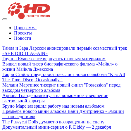
Программа
Проекты
Новости
Тайла и Зара Ларссон анонсировали первый совместный трек
«SHE DID IT AGAIN»
Группа Evanescence вернулась с новым материалом
Вышел новый тизер биографического фильма «Майкл» о
жизни Майкла Джексона
Гарри Стайлс представил трек-лист нового альбома "Kiss All
The Time. Disco, Occasionally."
Мелани Мартинес тизерит новый сингл "Possession" перед
выходом четвёртого альбома
Ариана Гранде намекнула на возможное завершение
гастрольной карьеры
Бруно Марс завершил работу над новым альбомом
Премьера нового мини-альбома Вани Дмитриенко «Эмоции
— последствия»
The Pussycat Dolls думают о возвращении на сцену
Документальный мини-сериал о P. Diddy — 2 декабря