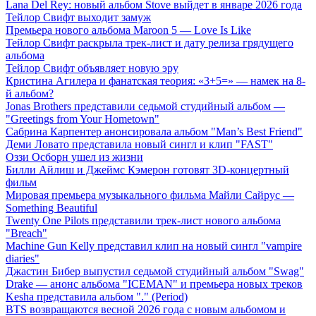
Lana Del Rey: новый альбом Stove выйдет в январе 2026 года
Тейлор Свифт выходит замуж
Премьера нового альбома Maroon 5 — Love Is Like
Тейлор Свифт раскрыла трек-лист и дату релиза грядущего
альбома
Тейлор Свифт объявляет новую эру
Кристина Агилера и фанатская теория: «3+5=» — намек на 8-
й альбом?
Jonas Brothers представили седьмой студийный альбом —
"Greetings from Your Hometown"
Сабрина Карпентер анонсировала альбом "Man’s Best Friend"
Деми Ловато представила новый сингл и клип "FAST"
Оззи Осборн ушел из жизни
Билли Айлиш и Джеймс Кэмерон готовят 3D-концертный
фильм
Мировая премьера музыкального фильма Майли Сайрус —
Something Beautiful
Twenty One Pilots представили трек-лист нового альбома
"Breach"
Machine Gun Kelly представил клип на новый сингл "vampire
diaries"
Джастин Бибер выпустил седьмой студийный альбом "Swag"
Drake — анонс альбома "ICEMAN" и премьера новых треков
Kesha представила альбом "." (Period)
BTS возвращаются весной 2026 года с новым альбомом и