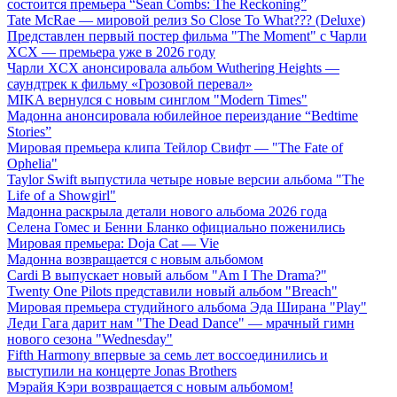
состоится премьера “Sean Combs: The Reckoning”
Tate McRae — мировой релиз So Close To What??? (Deluxe)
Представлен первый постер фильма "The Moment" с Чарли
XCX — премьера уже в 2026 году
Чарли XCX анонсировала альбом Wuthering Heights —
саундтрек к фильму «Грозовой перевал»
MIKA вернулся с новым синглом "Modern Times"
Мадонна анонсировала юбилейное переиздание “Bedtime
Stories”
Мировая премьера клипа Тейлор Свифт — "The Fate of
Ophelia"
Taylor Swift выпустила четыре новые версии альбома "The
Life of a Showgirl"
Мадонна раскрыла детали нового альбома 2026 года
Селена Гомес и Бенни Бланко официально поженились
Мировая премьера: Doja Cat — Vie
Мадонна возвращается с новым альбомом
Cardi B выпускает новый альбом "Am I The Drama?"
Twenty One Pilots представили новый альбом "Breach"
Мировая премьера студийного альбома Эда Ширана "Play"
Леди Гага дарит нам "The Dead Dance" — мрачный гимн
нового сезона "Wednesday"
Fifth Harmony впервые за семь лет воссоединились и
выступили на концерте Jonas Brothers
Мэрайя Кэри возвращается с новым альбомом!