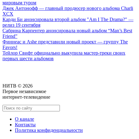
мировым туром
Джек Антонофф — главный продюсер нового альбома Charli
XCX
Карди Би анонсировала второй альбом "Am I The Drama?" —
релиз 19 сентября
Сабрина Карпентер анонсировала новый альбом “Man’s Best
Friend”
Финнеас и Ashe представили новый проект — группу The
Favors!
Тейлор Свифт официально выкупила мастер-треки своих
первых шести альбомов
НИТВ © 2026
Первое независимое
интернет-телевидение
О канале
Контакты
Политика конфиденциальности