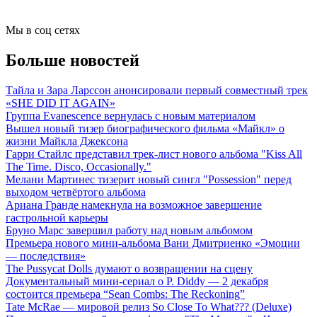
Мы в соц сетях
Больше новостей
Тайла и Зара Ларссон анонсировали первый совместный трек
«SHE DID IT AGAIN»
Группа Evanescence вернулась с новым материалом
Вышел новый тизер биографического фильма «Майкл» о
жизни Майкла Джексона
Гарри Стайлс представил трек-лист нового альбома "Kiss All
The Time. Disco, Occasionally."
Мелани Мартинес тизерит новый сингл "Possession" перед
выходом четвёртого альбома
Ариана Гранде намекнула на возможное завершение
гастрольной карьеры
Бруно Марс завершил работу над новым альбомом
Премьера нового мини-альбома Вани Дмитриенко «Эмоции
— последствия»
The Pussycat Dolls думают о возвращении на сцену
Документальный мини-сериал о P. Diddy — 2 декабря
состоится премьера “Sean Combs: The Reckoning”
Tate McRae — мировой релиз So Close To What??? (Deluxe)