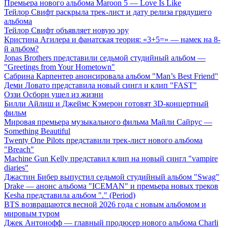
Премьера нового альбома Maroon 5 — Love Is Like
Тейлор Свифт раскрыла трек-лист и дату релиза грядущего
альбома
Тейлор Свифт объявляет новую эру
Кристина Агилера и фанатская теория: «3+5=» — намек на 8-
й альбом?
Jonas Brothers представили седьмой студийный альбом —
"Greetings from Your Hometown"
Сабрина Карпентер анонсировала альбом "Man’s Best Friend"
Деми Ловато представила новый сингл и клип "FAST"
Оззи Осборн ушел из жизни
Билли Айлиш и Джеймс Кэмерон готовят 3D-концертный
фильм
Мировая премьера музыкального фильма Майли Сайрус —
Something Beautiful
Twenty One Pilots представили трек-лист нового альбома
"Breach"
Machine Gun Kelly представил клип на новый сингл "vampire
diaries"
Джастин Бибер выпустил седьмой студийный альбом "Swag"
Drake — анонс альбома "ICEMAN" и премьера новых треков
Kesha представила альбом "." (Period)
BTS возвращаются весной 2026 года с новым альбомом и
мировым туром
Джек Антонофф — главный продюсер нового альбома Charli