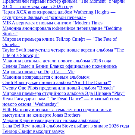
Представлен первый постер фильма "The Moment" с Чарли
XCX — премьера уже в 2026 году
Чарли XCX анонсировала альбом Wuthering Heights —
саундтрек к фильму «Грозовой перевал»
MIKA вернулся с новым синглом "Modern Times"
Мадонна анонсировала юбилейное переиздание “Bedtime
Stories”
Мировая премьера клипа Тейлор Свифт — "The Fate of
Ophelia"
Taylor Swift выпустила четыре новые версии альбома "The
Life of a Showgirl"
Мадонна раскрыла детали нового альбома 2026 года
Селена Гомес и Бенни Бланко официально поженились
Мировая премьера: Doja Cat — Vie
Мадонна возвращается с новым альбомом
Cardi B выпускает новый альбом "Am I The Drama?"
Twenty One Pilots представили новый альбом "Breach"
Мировая премьера студийного альбома Эда Ширана "Play"
Леди Гага дарит нам "The Dead Dance" — мрачный гимн
нового сезона "Wednesday"
Fifth Harmony впервые за семь лет воссоединились и
выступили на концерте Jonas Brothers
Мэрайя Кэри возвращается с новым альбомом!
Lana Del Rey: новый альбом Stove выйдет в январе 2026 года
Тейлор Свифт выходит замуж