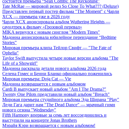
состоится премьера “Sean Combs: The Reckoning”
Tate McRae — мировой релиз So Close To What??? (Deluxe)
Представлен первый постер фильма "The Moment" с Чарли
XCX — премьера уже в 2026 году
Чарли XCX анонсировала альбом Wuthering Heights —
саундтрек к фильму «Грозовой перевал»
MIKA вернулся с новым синглом "Modern Times"
Мадонна анонсировала юбилейное переиздание “Bedtime
Stories”
Мировая премьера клипа Тейлор Свифт — "The Fate of
Ophelia"
Taylor Swift выпустила четыре новые версии альбома "The
Life of a Showgirl"
Мадонна раскрыла детали нового альбома 2026 года
Селена Гомес и Бенни Бланко официально поженились
Мировая премьера: Doja Cat — Vie
Мадонна возвращается с новым альбомом
Cardi B выпускает новый альбом "Am I The Drama?"
Twenty One Pilots представили новый альбом "Breach"
Мировая премьера студийного альбома Эда Ширана "Play"
Леди Гага дарит нам "The Dead Dance" — мрачный гимн
нового сезона "Wednesday"
Fifth Harmony впервые за семь лет воссоединились и
выступили на концерте Jonas Brothers
Мэрайя Кэри возвращается с новым альбомом!