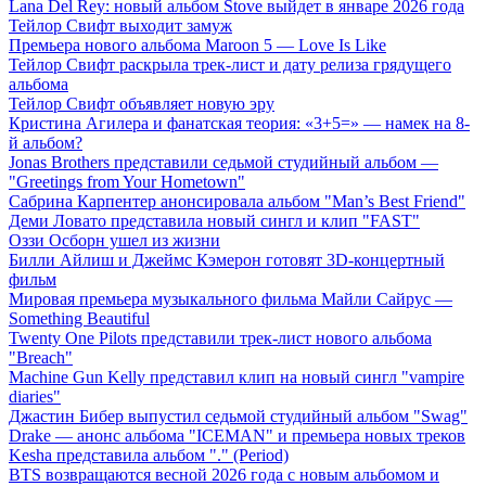
Lana Del Rey: новый альбом Stove выйдет в январе 2026 года
Тейлор Свифт выходит замуж
Премьера нового альбома Maroon 5 — Love Is Like
Тейлор Свифт раскрыла трек-лист и дату релиза грядущего
альбома
Тейлор Свифт объявляет новую эру
Кристина Агилера и фанатская теория: «3+5=» — намек на 8-
й альбом?
Jonas Brothers представили седьмой студийный альбом —
"Greetings from Your Hometown"
Сабрина Карпентер анонсировала альбом "Man’s Best Friend"
Деми Ловато представила новый сингл и клип "FAST"
Оззи Осборн ушел из жизни
Билли Айлиш и Джеймс Кэмерон готовят 3D-концертный
фильм
Мировая премьера музыкального фильма Майли Сайрус —
Something Beautiful
Twenty One Pilots представили трек-лист нового альбома
"Breach"
Machine Gun Kelly представил клип на новый сингл "vampire
diaries"
Джастин Бибер выпустил седьмой студийный альбом "Swag"
Drake — анонс альбома "ICEMAN" и премьера новых треков
Kesha представила альбом "." (Period)
BTS возвращаются весной 2026 года с новым альбомом и