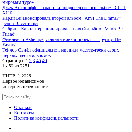
мировым туром
Джек Антонофф — главный продюсер нового альбома Charli
XCX
Карди Би анонсировала второй альбом "Am I The Drama?" —
релиз 19 сентября
Сабрина Карпентер анонсировала новый альбом “Man’s Best
Friend”
Финнеас и Ashe представили новый проект — группу The
Favors!
Тейлор Свифт официально выкупила мастер-треки своих
первых шести альбомов
Страницы:
1
2
3
45
46
1 - 50 из 2251
НИТВ © 2026
Первое независимое
интернет-телевидение
О канале
Контакты
Политика конфиденциальности