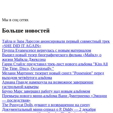
Мы в соц сетях
Больше новостей
Тайла и Зара Ларссон анонсировали первый совместный трек
«SHE DID IT AGAIN»
Группа Evanescence вернулась с новым материалом
Вышел новый тизер биографического фильма «Майкл» о
жизни Майкла Джексона
Гарри Стайлс представил трек-лист нового альбома "Kiss All
The Time. Disco, Occasionally."
Мелани Мартинес тизерит новый сингл "Possession" перед
выходом четвёртого альбома
Ариана Гранде намекнула на возможное завершение
гастрольной карьеры
Бруно Марс завершил работу над новым альбомом
Премьера нового мини-альбома Вани Дмитриенко «Эмоции
— последствия»
The Pussycat Dolls думают о возвращении на сцену
Документальный мини-сериал о P. Diddy — 2 декабря