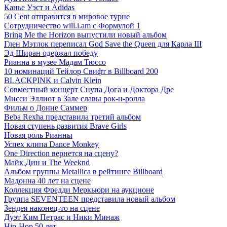
Канье Уэст и Adidas
50 Сent отправится в мировое турне
Сотрудничество will.i.am с Формулой 1
Bring Me the Horizon выпустили новый альбом
Глен Мэтлок переписал God Save the Queen для Карла III
Эд Ширан одержал победу
Рианна в музее Мадам Тюссо
10 номинаций Тейлор Свифт в Billboard 200
BLACKPINK и Calvin Klein
Совместный концерт Снупа Дога и Доктора Дре
Мисси Эллиот в Зале славы рок-н-ролла
Фильм о Донне Саммер
Beba Rexha представила третий альбом
Новая ступень развития Brave Girls
Новая роль Рианны
Успех клипа Dance Monkey
One Direction вернется на сцену?
Майк Дин и The Weeknd
Альбом группы Metallica в рейтинге Billboard
Мадонна 40 лет на сцене
Коллекция Фредди Меркьюри на аукционе
Группа SEVENTEEN представила новый альбом
Зендея наконец-то на сцене
Дуэт Ким Петрас и Ники Минаж
Hip-Hop 50 лет