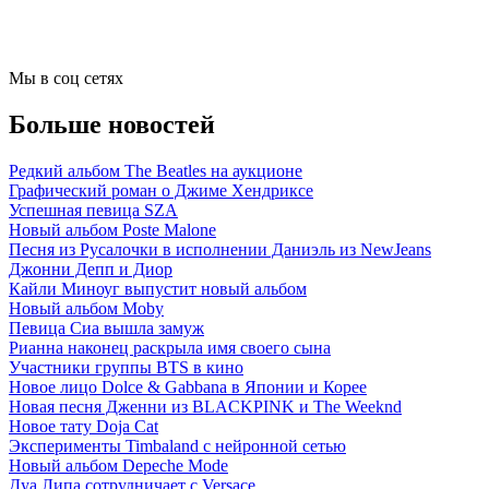
Мы в соц сетях
Больше новостей
Редкий альбом The Beatles на аукционе
Графический роман о Джиме Хендриксе
Успешная певица SZA
Новый альбом Poste Malone
Песня из Русалочки в исполнении Даниэль из NewJeans
Джонни Депп и Диор
Кайли Миноуг выпустит новый альбом
Новый альбом Moby
Певица Сиа вышла замуж
Рианна наконец раскрыла имя своего сына
Участники группы BTS в кино
Новое лицо Dolce & Gabbana в Японии и Корее
Новая песня Дженни из BLACKPINK и The Weeknd
Новое тату Doja Cat
Эксперименты Timbaland c нейронной сетью
Новый альбом Depeche Mode
Дуа Липа сотрудничает с Versace