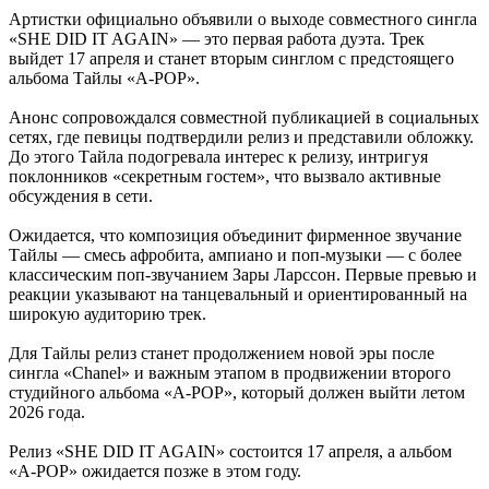
Артистки официально объявили о выходе совместного сингла
«SHE DID IT AGAIN» — это первая работа дуэта. Трек
выйдет 17 апреля и станет вторым синглом с предстоящего
альбома Тайлы «A-POP».
Анонс сопровождался совместной публикацией в социальных
сетях, где певицы подтвердили релиз и представили обложку.
До этого Тайла подогревала интерес к релизу, интригуя
поклонников «секретным гостем», что вызвало активные
обсуждения в сети.
Ожидается, что композиция объединит фирменное звучание
Тайлы — смесь афробита, ампиано и поп-музыки — с более
классическим поп-звучанием Зары Ларссон. Первые превью и
реакции указывают на танцевальный и ориентированный на
широкую аудиторию трек.
Для Тайлы релиз станет продолжением новой эры после
сингла «Chanel» и важным этапом в продвижении второго
студийного альбома «A-POP», который должен выйти летом
2026 года.
Релиз «SHE DID IT AGAIN» состоится 17 апреля, а альбом
«A-POP» ожидается позже в этом году.