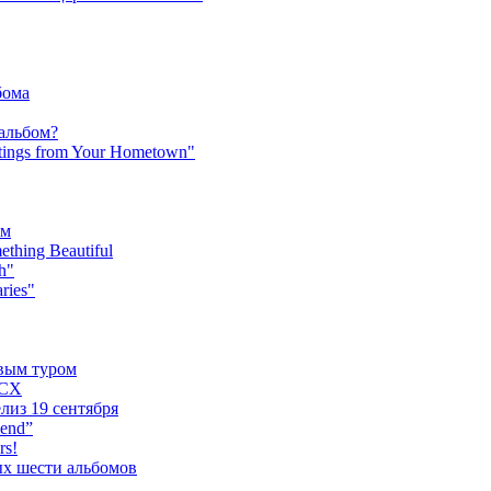
бома
 альбом?
tings from Your Hometown"
ьм
hing Beautiful
h"
ries"
овым туром
XCX
лиз 19 сентября
iend”
rs!
ых шести альбомов