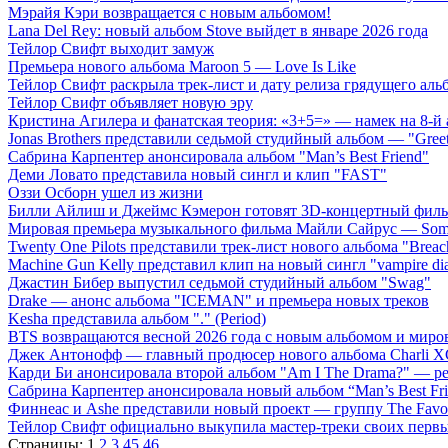
Мэрайя Кэри возвращается с новым альбомом!
Lana Del Rey: новый альбом Stove выйдет в январе 2026 года
Тейлор Свифт выходит замуж
Премьера нового альбома Maroon 5 — Love Is Like
Тейлор Свифт раскрыла трек-лист и дату релиза грядущего аль
Тейлор Свифт объявляет новую эру
Кристина Агилера и фанатская теория: «3+5=» — намек на 8-й
Jonas Brothers представили седьмой студийный альбом — "Gree
Сабрина Карпентер анонсировала альбом "Man’s Best Friend"
Деми Ловато представила новый сингл и клип "FAST"
Оззи Осборн ушел из жизни
Билли Айлиш и Джеймс Кэмерон готовят 3D-концертный фил
Мировая премьера музыкального фильма Майли Сайрус — Somet
Twenty One Pilots представили трек-лист нового альбома "Breac
Machine Gun Kelly представил клип на новый сингл "vampire dia
Джастин Бибер выпустил седьмой студийный альбом "Swag"
Drake — анонс альбома "ICEMAN" и премьера новых треков
Kesha представила альбом "." (Period)
BTS возвращаются весной 2026 года с новым альбомом и мир
Джек Антонофф — главный продюсер нового альбома Charli 
Карди Би анонсировала второй альбом "Am I The Drama?" — ре
Сабрина Карпентер анонсировала новый альбом “Man’s Best Fr
Финнеас и Ashe представили новый проект — группу The Favo
Тейлор Свифт официально выкупила мастер-треки своих перв
Страницы:
1
2
3
45
46