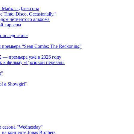
и Майкла Джексона
 Time. Disco, Occasionally."
одом четвёртого альбома
ой карьеры
последствия»
 премьера “Sean Combs: The Reckoning”
 — премьера уже в 2026 году
к к фильму «Грозовой перевал»
s”
f a Showgirl"
 сезона "Wednesday"
на концерте Jonas Brothers