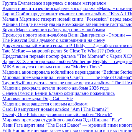
Группа Evanescence вернулась с новым материалом
Вышел новый тизер биографического фильма «Майкл» о жизн
Гарри Стайлс представил трек-лист нового альбома "Kiss All The
Мелани Мартинес тизерит новый сингл "Possession" перед вых
Ариана Гранде намекнула на возможное завершение гастрольн
Бруно Марс завершил работу над новым альбомом
Премьера нового мини-альбома Вани Дмитриенко «Эмоции — 
The Pussycat Dolls думают о возвращении на сцену
Документальный мини-сериал о P. Diddy — 2 декабря состоится
Tate McRae — мировой релиз So Close To What??? (Deluxe)
Представлен первый постер фильма "The Moment" с Чарли XCX
Чарли XCX анонсировала альбом Wuthering Heights — саундтре
MIKA вернулся с новым синглом "Modern Times"
Мадонна анонсировала юбилейное переиздание “Bedtime Storie
Мировая премьера клипа Тейлор Свифт — "The Fate of Ophelia"
Taylor Swift выпустила четыре новые версии альбома "The Life o
Мадонна раскрыла детали нового альбома 2026 года
Селена Гомес и Бенни Бланко официально поженились
Мировая премьера: Doja Cat — Vie
Мадонна возвращается с новым альбомом
Cardi B выпускает новый альбом "Am I The Drama?"
Twenty One Pilots представили новый альбом "Breach"
Мировая премьера студийного альбома Эда Ширана "Play"
Леди Гага дарит нам "The Dead Dance" — мрачный гимн нового
Fifth Harmony впервые за семь лет воссоединились и выступили 