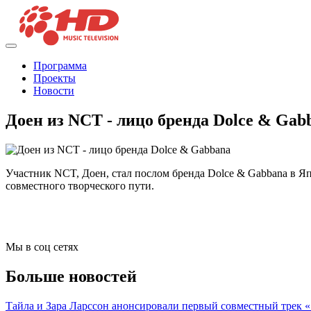
Программа
Проекты
Новости
Доен из NCT - лицо бренда Dolce & Gab
Участник NCT, Доен, стал послом бренда Dolce & Gabbana в Япо
совместного творческого пути.
Мы в соц сетях
Больше новостей
Тайла и Зара Ларссон анонсировали первый совместный трек