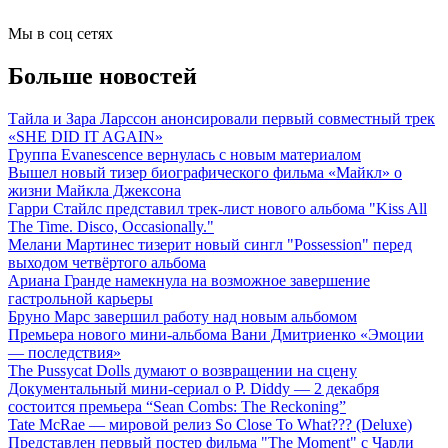
Мы в соц сетях
Больше новостей
Тайла и Зара Ларссон анонсировали первый совместный трек
«SHE DID IT AGAIN»
Группа Evanescence вернулась с новым материалом
Вышел новый тизер биографического фильма «Майкл» о
жизни Майкла Джексона
Гарри Стайлс представил трек-лист нового альбома "Kiss All
The Time. Disco, Occasionally."
Мелани Мартинес тизерит новый сингл "Possession" перед
выходом четвёртого альбома
Ариана Гранде намекнула на возможное завершение
гастрольной карьеры
Бруно Марс завершил работу над новым альбомом
Премьера нового мини-альбома Вани Дмитриенко «Эмоции
— последствия»
The Pussycat Dolls думают о возвращении на сцену
Документальный мини-сериал о P. Diddy — 2 декабря
состоится премьера “Sean Combs: The Reckoning”
Tate McRae — мировой релиз So Close To What??? (Deluxe)
Представлен первый постер фильма "The Moment" с Чарли