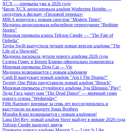
XCX — премьера уже в 2026 году
Чарли XCX анонсировала альбом Wuthering Heights —
саундтрек к фильму «Грозовой перевал»
MIKA вернулся с новым синглом "Modern Times"
Мадонна анонсировала юбилейное переиздание “Bedtime
Stories”
Мировая премьера клипа Тейлор Свифт — "The Fate of
Ophelia"
Taylor Swift выпустила четыре новые версии альбома "The
Life of a Showgirl"
Мадонна раскрыла детали нового альбома 2026 года
Селена Гомес и Бенни Бланко официально поженились
Мировая премьера: Doja Cat — Vie
Мадонна возвращается с новым альбомом
Cardi B выпускает новый альбом "Am I The Drama?"
Twenty One Pilots представили новый альбом "Breach"
Мировая премьера студийного альбома Эда Ширана "Play"
Леди Гага дарит нам "The Dead Dance" — мрачный гимн
нового сезона "Wednesday"
Fifth Harmony впервые за семь лет воссоединились и
выступили на концерте Jonas Brothers
Мэрайя Кэри возвращается с новым альбомом!
Lana Del Rey: новый альбом Stove выйдет в январе 2026 года
Тейлор Свифт выходит замуж
Премьера нового альбома Maroon 5 — Love Is Like