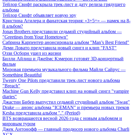
Тейлор Свифт раскрыла трек-лист и дату релиза грядущего
альбома
Тейлор Свифт объявляет новую эру
Кристина Агилера и фанатская теория: «3+5=» — намек на 8-
й альбом?
Jonas Brothers представили седьмой студийный альбом —
"Greetings from Your Hometown"
Сабрина Карпентер анонсировала альбом "Man’s Best Friend"
Деми Ловато представила новый сингл и клип "FAST"
Оззи Осборн ушел из жизни
Билли Айлиш и Джеймс Кэмерон готовят 3D-концертный
фильм
Мировая премьера музыкального фильма Майли Сайрус —
Something Beautiful
Twenty One Pilots представили трек-лист нового альбома
"Breach"
Machine Gun Kelly представил клип на новый сингл "vampire
diaries"
Джастин Бибер выпустил седьмой студийный альбом "Swag"
Drake — анонс альбома "ICEMAN" и премьера новых треков
Kesha представила альбом "." (Period)
BTS возвращаются весной 2026 года с новым альбомом и
мировым туром
Джек Антонофф — главный продюсер нового альбома Charli
XCX