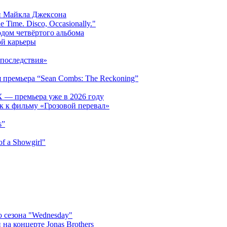
и Майкла Джексона
 Time. Disco, Occasionally."
одом четвёртого альбома
ой карьеры
последствия»
 премьера “Sean Combs: The Reckoning”
 — премьера уже в 2026 году
к к фильму «Грозовой перевал»
s”
f a Showgirl"
 сезона "Wednesday"
на концерте Jonas Brothers