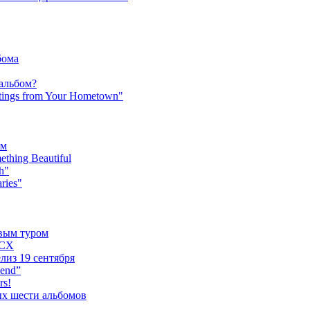
бома
 альбом?
tings from Your Hometown"
ьм
hing Beautiful
h"
ries"
овым туром
XCX
лиз 19 сентября
iend”
rs!
ых шести альбомов