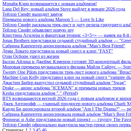
Мэрайя Кэри возвращается с новым альбомом!
Lana Del Rey: новый альбом Stove выйдет в январе 2026 года
Тейлор Свифт выходит замуж
Премьера нового альбома Maroon 5 — Love Is Like
Тейлор Свифт раскрыла трек-лист и дату релиза грядущего аль
Тейлор Свифт объявляет новую эру
Кристина Агилера и фанатская теория: «3+5=» — намек на 8-й
Jonas Brothers представили седьмой студийный альбом — "Gree
Сабрина Карпентер анонсировала альбом "Man’s Best Friend"
Деми Ловато представила новый сингл и клип "FAST"
Оззи Осборн ушел из жизни
Билли Айлиш и Джеймс Кэмерон готовят 3D-концертный фил
Мировая премьера музыкального фильма Майли Сайрус — Somet
Twenty One Pilots представили трек-лист нового альбома "Breac
Machine Gun Kelly представил клип на новый сингл "vampire dia
Джастин Бибер выпустил седьмой студийный альбом "Swag"
Drake — анонс альбома "ICEMAN" и премьера новых треков
Kesha представила альбом "." (Period)
BTS возвращаются весной 2026 года с новым альбомом и мир
Джек Антонофф — главный продюсер нового альбома Charli 
Карди Би анонсировала второй альбом "Am I The Drama?" — ре
Сабрина Карпентер анонсировала новый альбом “Man’s Best Fr
Финнеас и Ashe представили новый проект — группу The Favo
Тейлор Свифт официально выкупила мастер-треки своих перв
Страницы:
1
2
3
45
46