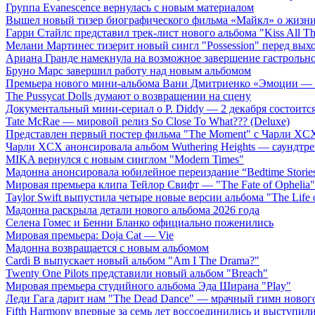
Группа Evanescence вернулась с новым материалом
Вышел новый тизер биографического фильма «Майкл» о жизн
Гарри Стайлс представил трек-лист нового альбома "Kiss All The
Мелани Мартинес тизерит новый сингл "Possession" перед вых
Ариана Гранде намекнула на возможное завершение гастрольн
Бруно Марс завершил работу над новым альбомом
Премьера нового мини-альбома Вани Дмитриенко «Эмоции — 
The Pussycat Dolls думают о возвращении на сцену
Документальный мини-сериал о P. Diddy — 2 декабря состоится
Tate McRae — мировой релиз So Close To What??? (Deluxe)
Представлен первый постер фильма "The Moment" с Чарли XCX
Чарли XCX анонсировала альбом Wuthering Heights — саундтре
MIKA вернулся с новым синглом "Modern Times"
Мадонна анонсировала юбилейное переиздание “Bedtime Storie
Мировая премьера клипа Тейлор Свифт — "The Fate of Ophelia"
Taylor Swift выпустила четыре новые версии альбома "The Life o
Мадонна раскрыла детали нового альбома 2026 года
Селена Гомес и Бенни Бланко официально поженились
Мировая премьера: Doja Cat — Vie
Мадонна возвращается с новым альбомом
Cardi B выпускает новый альбом "Am I The Drama?"
Twenty One Pilots представили новый альбом "Breach"
Мировая премьера студийного альбома Эда Ширана "Play"
Леди Гага дарит нам "The Dead Dance" — мрачный гимн нового
Fifth Harmony впервые за семь лет воссоединились и выступили 