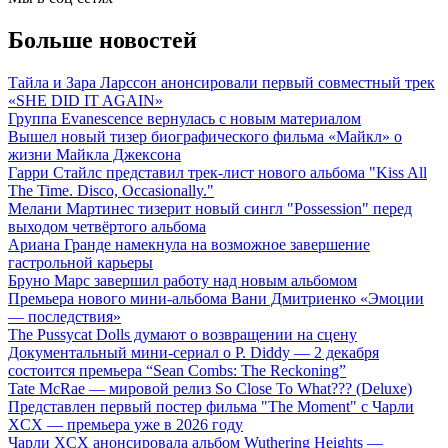
Больше новостей
Тайла и Зара Ларссон анонсировали первый совместный трек
«SHE DID IT AGAIN»
Группа Evanescence вернулась с новым материалом
Вышел новый тизер биографического фильма «Майкл» о
жизни Майкла Джексона
Гарри Стайлс представил трек-лист нового альбома "Kiss All
The Time. Disco, Occasionally."
Мелани Мартинес тизерит новый сингл "Possession" перед
выходом четвёртого альбома
Ариана Гранде намекнула на возможное завершение
гастрольной карьеры
Бруно Марс завершил работу над новым альбомом
Премьера нового мини-альбома Вани Дмитриенко «Эмоции
— последствия»
The Pussycat Dolls думают о возвращении на сцену
Документальный мини-сериал о P. Diddy — 2 декабря
состоится премьера “Sean Combs: The Reckoning”
Tate McRae — мировой релиз So Close To What??? (Deluxe)
Представлен первый постер фильма "The Moment" с Чарли
XCX — премьера уже в 2026 году
Чарли XCX анонсировала альбом Wuthering Heights —