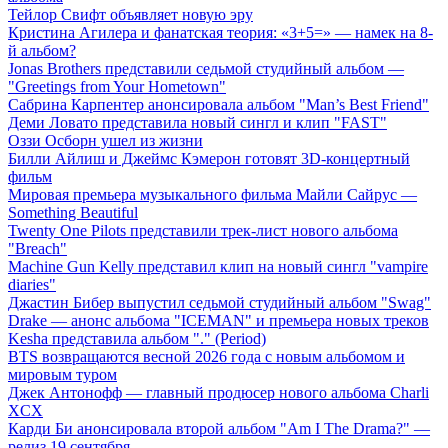
Тейлор Свифт объявляет новую эру
Кристина Агилера и фанатская теория: «3+5=» — намек на 8-
й альбом?
Jonas Brothers представили седьмой студийный альбом —
"Greetings from Your Hometown"
Сабрина Карпентер анонсировала альбом "Man’s Best Friend"
Деми Ловато представила новый сингл и клип "FAST"
Оззи Осборн ушел из жизни
Билли Айлиш и Джеймс Кэмерон готовят 3D-концертный
фильм
Мировая премьера музыкального фильма Майли Сайрус —
Something Beautiful
Twenty One Pilots представили трек-лист нового альбома
"Breach"
Machine Gun Kelly представил клип на новый сингл "vampire
diaries"
Джастин Бибер выпустил седьмой студийный альбом "Swag"
Drake — анонс альбома "ICEMAN" и премьера новых треков
Kesha представила альбом "." (Period)
BTS возвращаются весной 2026 года с новым альбомом и
мировым туром
Джек Антонофф — главный продюсер нового альбома Charli
XCX
Карди Би анонсировала второй альбом "Am I The Drama?" —
релиз 19 сентября