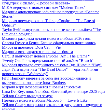
саундтрек к фильму «Грозовой перевал»
MIKA вернулся с новым синглом "Modern Times"
Мадонна анонсировала юбилейное переиздание “Bedtime
Stories”
Мировая премьера клипа Тейлор Свифт — "The Fate of
Ophelia"
Taylor Swift выпустила четыре новые версии альбома "The
Life of a Showgirl"
Мадонна раскрыла детали нового альбома 2026 года
Селена Гомес и Бенни Бланко официально поженились
Мировая премьера: Doja Cat — Vie
Мадонна возвращается с новым альбомом
Cardi B выпускает новый альбом "Am I The Drama?"
Twenty One Pilots представили новый альбом "Breach"
Мировая премьера студийного альбома Эда Ширана "Play"
Леди Гага дарит нам "The Dead Dance" — мрачный гимн
нового сезона "Wednesday"
Fifth Harmony впервые за семь лет воссоединились и
выступили на концерте Jonas Brothers
Мэрайя Кэри возвращается с новым альбомом!
Lana Del Rey: новый альбом Stove выйдет в январе 2026 года
Тейлор Свифт выходит замуж
Премьера нового альбома Maroon 5 — Love Is Like
Тейлор Свифт раскрыла трек-лист и дату релиза грядущего
альбома