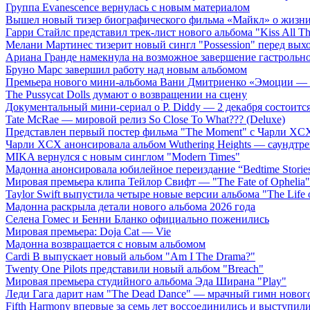
Группа Evanescence вернулась с новым материалом
Вышел новый тизер биографического фильма «Майкл» о жизн
Гарри Стайлс представил трек-лист нового альбома "Kiss All The
Мелани Мартинес тизерит новый сингл "Possession" перед вых
Ариана Гранде намекнула на возможное завершение гастрольн
Бруно Марс завершил работу над новым альбомом
Премьера нового мини-альбома Вани Дмитриенко «Эмоции — 
The Pussycat Dolls думают о возвращении на сцену
Документальный мини-сериал о P. Diddy — 2 декабря состоится
Tate McRae — мировой релиз So Close To What??? (Deluxe)
Представлен первый постер фильма "The Moment" с Чарли XCX
Чарли XCX анонсировала альбом Wuthering Heights — саундтре
MIKA вернулся с новым синглом "Modern Times"
Мадонна анонсировала юбилейное переиздание “Bedtime Storie
Мировая премьера клипа Тейлор Свифт — "The Fate of Ophelia"
Taylor Swift выпустила четыре новые версии альбома "The Life o
Мадонна раскрыла детали нового альбома 2026 года
Селена Гомес и Бенни Бланко официально поженились
Мировая премьера: Doja Cat — Vie
Мадонна возвращается с новым альбомом
Cardi B выпускает новый альбом "Am I The Drama?"
Twenty One Pilots представили новый альбом "Breach"
Мировая премьера студийного альбома Эда Ширана "Play"
Леди Гага дарит нам "The Dead Dance" — мрачный гимн нового
Fifth Harmony впервые за семь лет воссоединились и выступили 