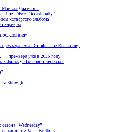
и Майкла Джексона
 Time. Disco, Occasionally."
одом четвёртого альбома
ой карьеры
последствия»
 премьера “Sean Combs: The Reckoning”
 — премьера уже в 2026 году
к к фильму «Грозовой перевал»
s”
f a Showgirl"
 сезона "Wednesday"
на концерте Jonas Brothers