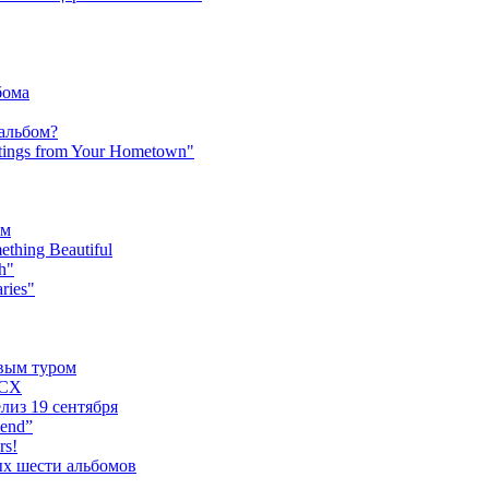
бома
 альбом?
tings from Your Hometown"
ьм
hing Beautiful
h"
ries"
овым туром
XCX
лиз 19 сентября
iend”
rs!
ых шести альбомов