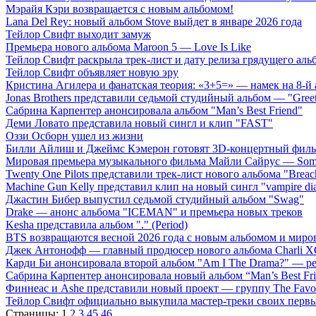
Мэрайя Кэри возвращается с новым альбомом!
Lana Del Rey: новый альбом Stove выйдет в январе 2026 года
Тейлор Свифт выходит замуж
Премьера нового альбома Maroon 5 — Love Is Like
Тейлор Свифт раскрыла трек-лист и дату релиза грядущего аль
Тейлор Свифт объявляет новую эру
Кристина Агилера и фанатская теория: «3+5=» — намек на 8-й
Jonas Brothers представили седьмой студийный альбом — "Gree
Сабрина Карпентер анонсировала альбом "Man’s Best Friend"
Деми Ловато представила новый сингл и клип "FAST"
Оззи Осборн ушел из жизни
Билли Айлиш и Джеймс Кэмерон готовят 3D-концертный фил
Мировая премьера музыкального фильма Майли Сайрус — Somet
Twenty One Pilots представили трек-лист нового альбома "Breac
Machine Gun Kelly представил клип на новый сингл "vampire dia
Джастин Бибер выпустил седьмой студийный альбом "Swag"
Drake — анонс альбома "ICEMAN" и премьера новых треков
Kesha представила альбом "." (Period)
BTS возвращаются весной 2026 года с новым альбомом и мир
Джек Антонофф — главный продюсер нового альбома Charli 
Карди Би анонсировала второй альбом "Am I The Drama?" — ре
Сабрина Карпентер анонсировала новый альбом “Man’s Best Fr
Финнеас и Ashe представили новый проект — группу The Favo
Тейлор Свифт официально выкупила мастер-треки своих перв
Страницы:
1
2
3
45
46