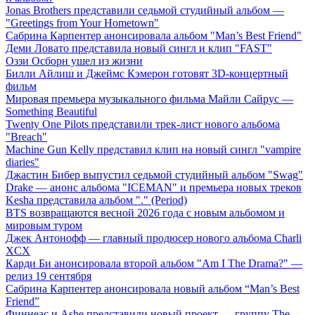
Jonas Brothers представили седьмой студийный альбом —
"Greetings from Your Hometown"
Сабрина Карпентер анонсировала альбом "Man’s Best Friend"
Деми Ловато представила новый сингл и клип "FAST"
Оззи Осборн ушел из жизни
Билли Айлиш и Джеймс Кэмерон готовят 3D-концертный
фильм
Мировая премьера музыкального фильма Майли Сайрус —
Something Beautiful
Twenty One Pilots представили трек-лист нового альбома
"Breach"
Machine Gun Kelly представил клип на новый сингл "vampire
diaries"
Джастин Бибер выпустил седьмой студийный альбом "Swag"
Drake — анонс альбома "ICEMAN" и премьера новых треков
Kesha представила альбом "." (Period)
BTS возвращаются весной 2026 года с новым альбомом и
мировым туром
Джек Антонофф — главный продюсер нового альбома Charli
XCX
Карди Би анонсировала второй альбом "Am I The Drama?" —
релиз 19 сентября
Сабрина Карпентер анонсировала новый альбом “Man’s Best
Friend”
Финнеас и Ashe представили новый проект — группу The