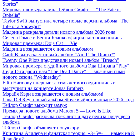
Stories”
Мировая премьера клипа Тейлор Свифт — "The Fate of
Ophelia"
Taylor Swift выпустила четыре новые версии альбома "The
Life of a Showgirl"
Мадонна раскрыла детали нового альбома 2026 года
Селена Гомес и Бенни Бланко официально поженились
Мировая премьера: Doja Cat — Vie
Мадонна возвращается с новым альбомом
Cardi B выпускает новый альбом "Am I The Drama?"
Twenty One Pilots представили новый альбом "Breach"
Мировая премьера студийного альбома Эда Ширана "Play"
Леди Гага дарит нам "The Dead Dance" — мрачный гимн
нового сезона "Wednesday"
Fifth Harmony впервые за семь лет воссоединились и
выступили на концерте Jonas Brothers
Мэрайя Кэри возвращается с новым альбомом!
Lana Del Rey: новый альбом Stove выйдет в январе 2026 года
Тейлор Свифт выходит замуж
Премьера нового альбома Maroon 5 — Love Is Like
Тейлор Свифт раскрыла трек-лист и дату релиза грядущего
альбома
Тейлор Свифт объявляет новую эру
Кристина Агилера и фанатская теория: «3+5=» — намек на 8-
й альбом?