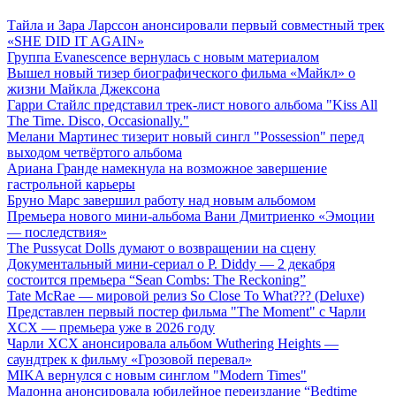
Тайла и Зара Ларссон анонсировали первый совместный трек
«SHE DID IT AGAIN»
Группа Evanescence вернулась с новым материалом
Вышел новый тизер биографического фильма «Майкл» о
жизни Майкла Джексона
Гарри Стайлс представил трек-лист нового альбома "Kiss All
The Time. Disco, Occasionally."
Мелани Мартинес тизерит новый сингл "Possession" перед
выходом четвёртого альбома
Ариана Гранде намекнула на возможное завершение
гастрольной карьеры
Бруно Марс завершил работу над новым альбомом
Премьера нового мини-альбома Вани Дмитриенко «Эмоции
— последствия»
The Pussycat Dolls думают о возвращении на сцену
Документальный мини-сериал о P. Diddy — 2 декабря
состоится премьера “Sean Combs: The Reckoning”
Tate McRae — мировой релиз So Close To What??? (Deluxe)
Представлен первый постер фильма "The Moment" с Чарли
XCX — премьера уже в 2026 году
Чарли XCX анонсировала альбом Wuthering Heights —
саундтрек к фильму «Грозовой перевал»
MIKA вернулся с новым синглом "Modern Times"
Мадонна анонсировала юбилейное переиздание “Bedtime