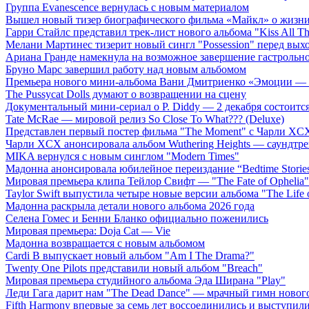
Группа Evanescence вернулась с новым материалом
Вышел новый тизер биографического фильма «Майкл» о жизн
Гарри Стайлс представил трек-лист нового альбома "Kiss All The
Мелани Мартинес тизерит новый сингл "Possession" перед вых
Ариана Гранде намекнула на возможное завершение гастрольн
Бруно Марс завершил работу над новым альбомом
Премьера нового мини-альбома Вани Дмитриенко «Эмоции — 
The Pussycat Dolls думают о возвращении на сцену
Документальный мини-сериал о P. Diddy — 2 декабря состоится
Tate McRae — мировой релиз So Close To What??? (Deluxe)
Представлен первый постер фильма "The Moment" с Чарли XCX
Чарли XCX анонсировала альбом Wuthering Heights — саундтре
MIKA вернулся с новым синглом "Modern Times"
Мадонна анонсировала юбилейное переиздание “Bedtime Storie
Мировая премьера клипа Тейлор Свифт — "The Fate of Ophelia"
Taylor Swift выпустила четыре новые версии альбома "The Life o
Мадонна раскрыла детали нового альбома 2026 года
Селена Гомес и Бенни Бланко официально поженились
Мировая премьера: Doja Cat — Vie
Мадонна возвращается с новым альбомом
Cardi B выпускает новый альбом "Am I The Drama?"
Twenty One Pilots представили новый альбом "Breach"
Мировая премьера студийного альбома Эда Ширана "Play"
Леди Гага дарит нам "The Dead Dance" — мрачный гимн нового
Fifth Harmony впервые за семь лет воссоединились и выступили 