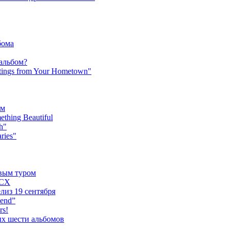
бома
 альбом?
tings from Your Hometown"
ьм
hing Beautiful
h"
ries"
овым туром
XCX
лиз 19 сентября
iend”
rs!
ых шести альбомов