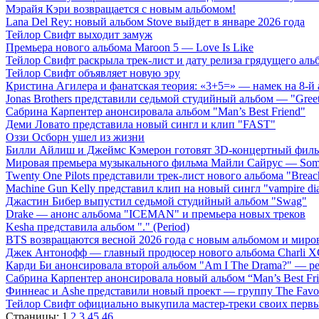
Мэрайя Кэри возвращается с новым альбомом!
Lana Del Rey: новый альбом Stove выйдет в январе 2026 года
Тейлор Свифт выходит замуж
Премьера нового альбома Maroon 5 — Love Is Like
Тейлор Свифт раскрыла трек-лист и дату релиза грядущего аль
Тейлор Свифт объявляет новую эру
Кристина Агилера и фанатская теория: «3+5=» — намек на 8-й
Jonas Brothers представили седьмой студийный альбом — "Gree
Сабрина Карпентер анонсировала альбом "Man’s Best Friend"
Деми Ловато представила новый сингл и клип "FAST"
Оззи Осборн ушел из жизни
Билли Айлиш и Джеймс Кэмерон готовят 3D-концертный фил
Мировая премьера музыкального фильма Майли Сайрус — Somet
Twenty One Pilots представили трек-лист нового альбома "Breac
Machine Gun Kelly представил клип на новый сингл "vampire dia
Джастин Бибер выпустил седьмой студийный альбом "Swag"
Drake — анонс альбома "ICEMAN" и премьера новых треков
Kesha представила альбом "." (Period)
BTS возвращаются весной 2026 года с новым альбомом и мир
Джек Антонофф — главный продюсер нового альбома Charli 
Карди Би анонсировала второй альбом "Am I The Drama?" — ре
Сабрина Карпентер анонсировала новый альбом “Man’s Best Fr
Финнеас и Ashe представили новый проект — группу The Favo
Тейлор Свифт официально выкупила мастер-треки своих перв
Страницы:
1
2
3
45
46