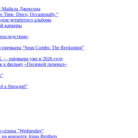
и Майкла Джексона
 Time. Disco, Occasionally."
одом четвёртого альбома
ой карьеры
последствия»
 премьера “Sean Combs: The Reckoning”
 — премьера уже в 2026 году
к к фильму «Грозовой перевал»
s”
f a Showgirl"
 сезона "Wednesday"
на концерте Jonas Brothers