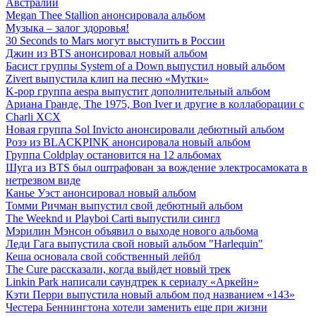
Австралии
Megan Thee Stallion анонсировала альбом
Музыка – залог здоровья!
30 Seconds to Mars могут выступить в России
Джин из BTS анонсировал новый альбом
Басист группы System of a Down выпустил новый альбом
Zivert выпустила клип на песню «Мутки»
K-pop группа aespa выпустит дополнительный альбом
Ариана Гранде, The 1975, Bon Iver и другие в коллаборации с
Charli XCX
Новая группа Sol Invicto анонсировали дебютный альбом
Розэ из BLACKPINK анонсировала новый альбом
Группа Coldplay остановится на 12 альбомах
Шуга из BTS был оштрафован за вождение электросамоката в
нетрезвом виде
Канье Уэст анонсировал новый альбом
Томми Ричман выпустил свой дебютный альбом
The Weeknd и Playboi Carti выпустили сингл
Мэрилин Мэнсон объявил о выходе нового альбома
Леди Гага выпустила свой новый альбом "Harlequin"
Кеша основала свой собственный лейбл
The Cure рассказали, когда выйдет новый трек
Linkin Park написали саундтрек к сериалу «Аркейн»
Кэти Перри выпустила новый альбом под названием «143»
Честера Беннингтона хотели заменить еще при жизни