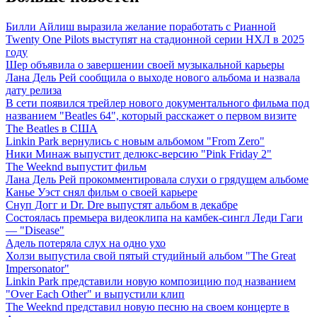
Билли Айлиш выразила желание поработать с Рианной
Twenty One Pilots выступят на стадионной серии НХЛ в 2025
году
Шер объявила о завершении своей музыкальной карьеры
Лана Дель Рей сообщила о выходе нового альбома и назвала
дату релиза
В сети появился трейлер нового документального фильма под
названием "Beatles 64", который расскажет о первом визите
The Beatles в США
Linkin Park вернулись с новым альбомом "From Zero"
Ники Минаж выпустит делюкс-версию "Pink Friday 2"
The Weeknd выпустит фильм
Лана Дель Рей прокомментировала слухи о грядущем альбоме
Канье Уэст снял фильм о своей карьере
Снуп Догг и Dr. Dre выпустят альбом в декабре
Состоялась премьера видеоклипа на камбек-сингл Леди Гаги
— "Disease"
Адель потеряла слух на одно ухо
Холзи выпустила свой пятый студийный альбом "The Great
Impersonator"
Linkin Park представили новую композицию под названием
"Over Each Other" и выпустили клип
The Weeknd представил новую песню на своем концерте в