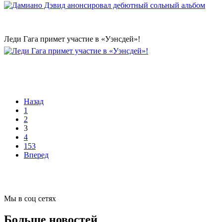
Леди Гага примет участие в «Уэнсдей»!
Назад
1
2
3
4
153
Вперед
Мы в соц сетях
Больше новостей