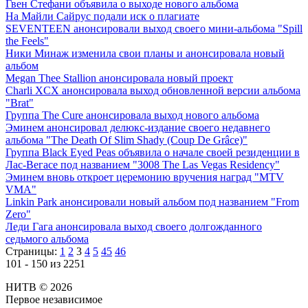
Гвен Стефани объявила о выходе нового альбома
На Майли Сайрус подали иск о плагиате
SEVENTEEN анонсировали выход своего мини-альбома "Spill
the Feels"
Ники Минаж изменила свои планы и анонсировала новый
альбом
Megan Thee Stallion анонсировала новый проект
Charli XCX анонсировала выход обновленной версии альбома
"Brat"
Группа The Cure анонсировала выход нового альбома
Эминем анонсировал делюкс-издание своего недавнего
альбома "The Death Of Slim Shady (Coup De Grâce)"
Группа Black Eyed Peas объявила о начале своей резиденции в
Лас-Вегасе под названием "3008 The Las Vegas Residency"
Эминем вновь откроет церемонию вручения наград "MTV
VMA"
Linkin Park анонсировали новый альбом под названием "From
Zero"
Леди Гага анонсировала выход своего долгожданного
седьмого альбома
Страницы:
1
2
3
4
5
45
46
101 - 150 из 2251
НИТВ © 2026
Первое независимое