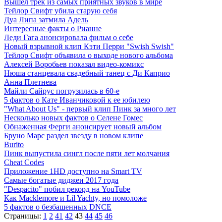
Вышел трек из самых приятных звуков в мире
Тейлор Свифт убила старую себя
Дуа Липа затмила Адель
Интересные факты о Рианне
Леди Гага анонсировала фильм о себе
Новый взрывной клип Кэти Перри "Swish Swish"
Тейлор Свифт объявила о выходе нового альбома
Алексей Воробьев показал видео-комикс
Нюша станцевала свадебный танец с Ди Каприо
Анна Плетнева
Майли Сайрус погрузилась в 60-е
5 фактов о Кате Иванчиковой к ее юбилею
"What About Us" - первый клип Пинк за много лет
Несколько новых фактов о Селене Гомес
Обнаженная Ферги анонсирует новый альбом
Бруно Марс раздел звезду в новом клипе
Burito
Пинк выпустила сингл после пяти лет молчания
Cheat Codes
Приложение 1HD доступно на Smart TV
Самые богатые диджеи 2017 года
"Despacito" побил рекорд на YouTube
Как Macklemore и Lil Yachty, но помоложе
5 фактов о безбашенных DNCE
Страницы:
1
2
41
42
43
44
45
46