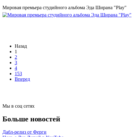
Мировая премьера студийного альбома Эда Ширана "Play"
Назад
1
2
3
4
153
Вперед
Мы в соц сетях
Больше новостей
Дабл-релиз от Ферги