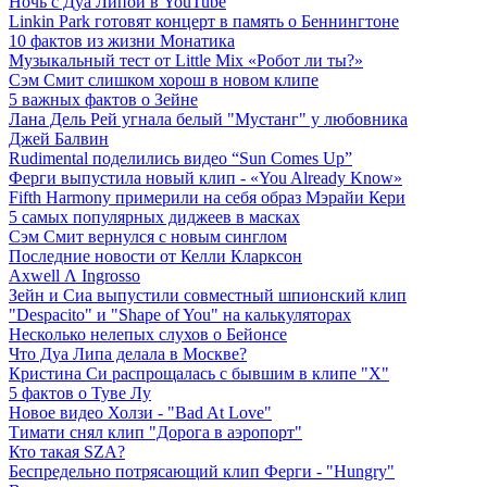
Ночь с Дуа Липой в YouTube
Linkin Park готовят концерт в память о Беннингтоне
10 фактов из жизни Монатика
Музыкальный тест от Little Mix «Робот ли ты?»
Сэм Смит слишком хорош в новом клипе
5 важных фактов о Зейне
Лана Дель Рей угнала белый "Мустанг" у любовника
Джей Балвин
Rudimental поделились видео “Sun Comes Up”
Ферги выпустила новый клип - «You Already Know»
Fifth Harmony примерили на себя образ Мэрайи Кери
5 самых популярных диджеев в масках
Сэм Смит вернулся с новым синглом
Последние новости от Келли Кларксон
Axwell Λ Ingrosso
Зейн и Сиа выпустили совместный шпионский клип
"Despacito" и "Shape of You" на калькуляторах
Несколько нелепых слухов о Бейонсе
Что Дуа Липа делала в Москве?
Кристина Си распрощалась с бывшим в клипе "Х"
5 фактов о Туве Лу
Новое видео Холзи - "Bad At Love"
Тимати снял клип "Дорога в аэропорт"
Кто такая SZA?
Беспредельно потрясающий клип Ферги - "Hungry"